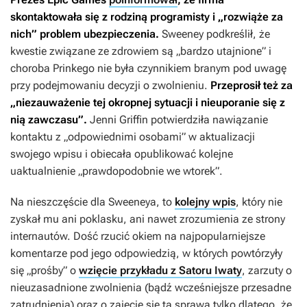
skontaktowała się z rodziną programisty i „rozwiąże za
nich” problem ubezpieczenia.
Sweeney podkreślił, że
kwestie związane ze zdrowiem są „bardzo utajnione” i
choroba Prinkego nie była czynnikiem branym pod uwagę
przy podejmowaniu decyzji o zwolnieniu.
Przeprosił też za
„niezauważenie tej okropnej sytuacji i nieuporanie się z
nią zawczasu”.
Jenni Griffin potwierdziła nawiązanie
kontaktu z „odpowiednimi osobami” w aktualizacji
swojego wpisu i obiecała opublikować kolejne
uaktualnienie „prawdopodobnie we wtorek”.
Na nieszczęście dla Sweeneya, to
kolejny wpis
, który nie
zyskał mu ani poklasku, ani nawet zrozumienia ze strony
internautów. Dość rzucić okiem na najpopularniejsze
komentarze pod jego odpowiedzią, w których powtórzyły
się „prośby” o
wzięcie przykładu z Satoru Iwaty
, zarzuty o
nieuzasadnione zwolnienia (bądź wcześniejsze przesadne
zatrudnienia) oraz o zajęcie się tą sprawą tylko dlatego, że