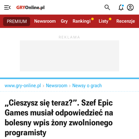




Newsroom
Gry
Rankingi
Listy
Recenzje
PREMIUM
www.gry-online.pl
Newsroom
Newsy o grach


„Cieszysz się teraz?”. Szef Epic
Games musiał odpowiedzieć na
bolesny wpis żony zwolnionego
programisty