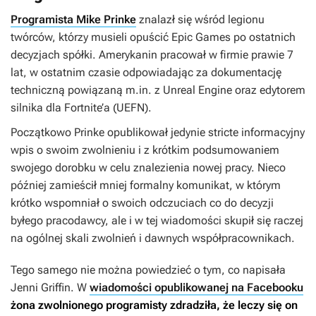
Programista Mike Prinke
znalazł się wśród legionu
twórców, którzy musieli opuścić Epic Games po ostatnich
decyzjach spółki. Amerykanin pracował w firmie prawie 7
lat, w ostatnim czasie odpowiadając za dokumentację
techniczną powiązaną m.in. z Unreal Engine oraz edytorem
silnika dla
Fortnite’a
(UEFN).
Początkowo Prinke opublikował jedynie stricte informacyjny
wpis o swoim zwolnieniu i z krótkim podsumowaniem
swojego dorobku w celu znalezienia nowej pracy. Nieco
później zamieścił mniej formalny komunikat, w którym
krótko wspomniał o swoich odczuciach co do decyzji
byłego pracodawcy, ale i w tej wiadomości skupił się raczej
na ogólnej skali zwolnień i dawnych współpracownikach.
Tego samego nie można powiedzieć o tym, co napisała
Jenni Griffin. W
wiadomości opublikowanej na Facebooku
żona zwolnionego programisty zdradziła, że leczy się on