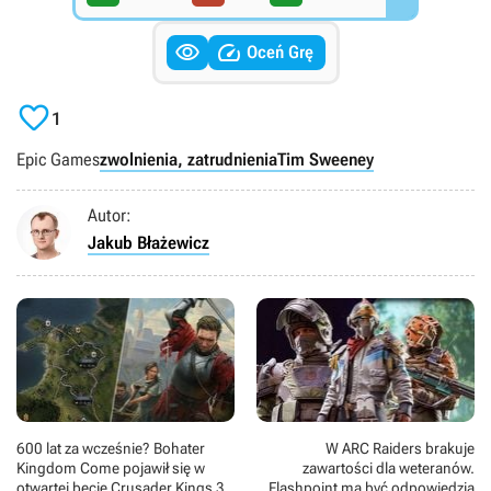


Oceń Grę

1
Epic Games
zwolnienia, zatrudnienia
Tim Sweeney
Autor:
Jakub Błażewicz
600 lat za wcześnie? Bohater
W ARC Raiders brakuje
Kingdom Come pojawił się w
zawartości dla weteranów.
otwartej becie Crusader Kings 3
Flashpoint ma być odpowiedzią