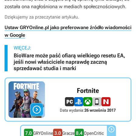
została ona nagłośniona w mediach społecznościowych.
Dziękujemy za przeczytanie artykułu.
Ustaw GRYOnline.pl jako preferowane źródło wiadomości
w Google
WIĘCEJ:
BioWare może paść ofiarą wielkiego resetu EA,
jeśli nowi właściciele naprawdę zaczną
sprzedawać studia i marki
Fortnite

Data wydania:
26 września 2017

7.0
3.0
8.4
GRYOnline
Gracze
OpenCritic