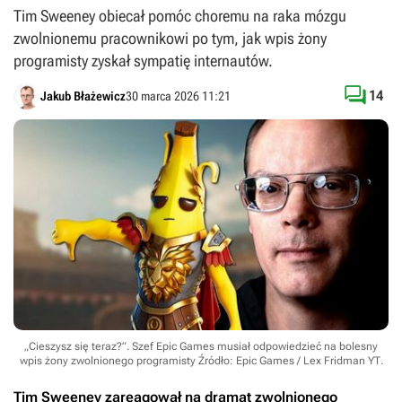
Tim Sweeney obiecał pomóc choremu na raka mózgu
zwolnionemu pracownikowi po tym, jak wpis żony
programisty zyskał sympatię internautów.

14
Jakub Błażewicz
30 marca 2026 11:21
„Cieszysz się teraz?”. Szef Epic Games musiał odpowiedzieć na bolesny
wpis żony zwolnionego programisty
Źródło: Epic Games / Lex Fridman YT
.
Tim Sweeney zareagował na dramat zwolnionego