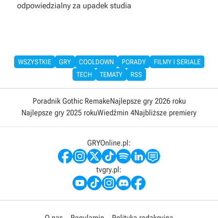
odpowiedzialny za upadek studia
WSZYSTKIE
GRY
COOLDOWN
PORADY
FILMY I SERIALE
TECH
TEMATY
RSS
Poradnik Gothic Remake
Najlepsze gry 2026 roku
Najlepsze gry 2025 roku
Wiedźmin 4
Najbliższe premiery
GRYOnline.pl:
tvgry.pl:
O nas
Regulamin
Polityka redakcyjna