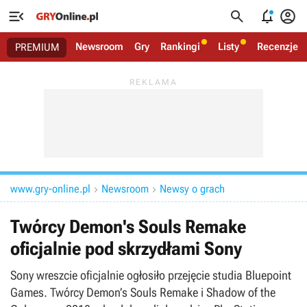




Newsroom
Gry
Rankingi
Listy
Recenzje
PREMIUM
www.gry-online.pl
Newsroom
Newsy o grach


Twórcy Demon's Souls Remake
oficjalnie pod skrzydłami Sony
Sony wreszcie oficjalnie ogłosiło przejęcie studia Bluepoint
Games. Twórcy Demon’s Souls Remake i Shadow of the