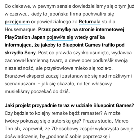
Co ciekawe, w pewnym sensie dowiedzieliśmy się o tym już
w czerwcu, kiedy to japońska firma pochwaliła się
przejęciem
odpowiedzialnego za
Returnala
studia
Housemarque.
Przez pomyłkę na stronie internetowej
PlayStation Japan
pojawiła się
wtedy grafika
informująca, że jakoby to Bluepoint Games trafiło pod
skrzydła Sony.
Post co prawda szybko usunięto, wydawca
zachował kamienną twarz, a deweloper podkreślił swoją
niezależność, ale przysłowiowe mleko się rozlało.
Branżowi eksperci zaczęli zastanawiać się nad możliwymi
scenariuszami – jak się okazało, na ten właściwy
musieliśmy poczekać do dziś.
Jaki projekt przypadnie teraz w udziale Bluepoint Games?
Czy będzie to kolejny remake bądź remaster? A może
twórcy pokuszą się o autorską grę? Prezes studia, Marco
Thrush, zapewnił, że 70-osobowy zespół wykorzysta swoje
doświadczenie, by „podnosić sobie poprzeczkę i