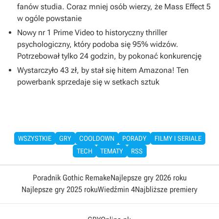
fanów studia. Coraz mniej osób wierzy, że Mass Effect 5
w ogóle powstanie
Nowy nr 1 Prime Video to historyczny thriller
psychologiczny, który podoba się 95% widzów.
Potrzebował tylko 24 godzin, by pokonać konkurencję
Wystarczyło 43 zł, by stał się hitem Amazona! Ten
powerbank sprzedaje się w setkach sztuk
WSZYSTKIE
GRY
COOLDOWN
PORADY
FILMY I SERIALE
TECH
TEMATY
RSS
Poradnik Gothic Remake
Najlepsze gry 2026 roku
Najlepsze gry 2025 roku
Wiedźmin 4
Najbliższe premiery