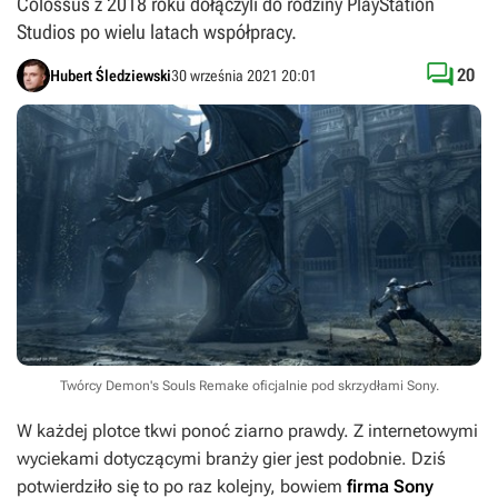
Colossus z 2018 roku dołączyli do rodziny PlayStation
Studios po wielu latach współpracy.

20
Hubert Śledziewski
30 września 2021 20:01
Twórcy Demon's Souls Remake oficjalnie pod skrzydłami Sony.
W każdej plotce tkwi ponoć ziarno prawdy. Z internetowymi
wyciekami dotyczącymi branży gier jest podobnie. Dziś
potwierdziło się to po raz kolejny, bowiem
firma Sony