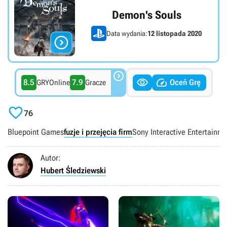
Demon's Souls
Data wydania:
12 listopada 2020




8.5
7.9
Oceń Grę
GRYOnline
Gracze

76
Bluepoint Games
fuzje i przejęcia firm
Sony Interactive Entertainm
Autor:
Hubert Śledziewski