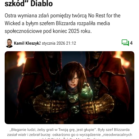
szkód” Diablo
Ostra wymiana zdań pomiędzy twórcą No Rest for the
Wicked a byłym szefem Blizzarda rozpaliła media
społecznościowe pod koniec 2025 roku.

4
Kamil Kleszyk
2 stycznia 2026 21:12
„Błaganie ludzi, żeby grali w Twoją grę, jest głupie”. Były szef Blizzarda
zasiał wiatr i zebrał burzę: oskarżono go o wyrządzenie „nieodwracalnych