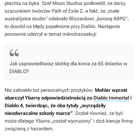
płachta na byka. Szef Moon Studios podkreślił, że darzy
szacunkiem twórców
Path of Exile 2
, a fakt, że „małe
australijskie studio” odebrało Blizzardowi „koronę ARPG”,
to dowód na błędy popełnione przy
Diablo
. Następnie
ponownie uderzył w temat mikrotransakcji:
Jak usprawiedliwisz skórkę dla konia za 65 dolarów w
DIABLO
?
Nie zabrakło też personalnych przytyków.
Mahler wprost
obarczył Ybarrę odpowiedzialnością za
Diablo Immortal
i
Diablo 4
, twierdząc, że oba tytuły „wyrządziły
nieodwracalne szkody marce”
. Dodał również, że być
może dlatego Ybarra „został wyrzucony” i dziś kieruje firmą
związaną z hazardem.