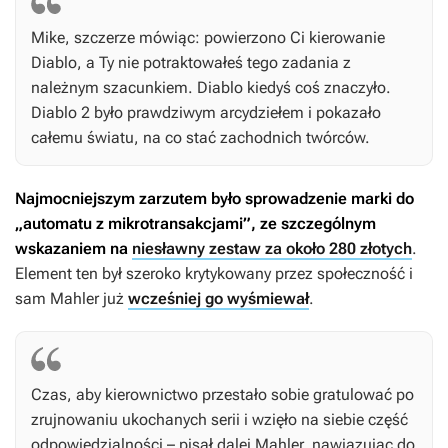
Mike, szczerze mówiąc: powierzono Ci kierowanie
Diablo
, a Ty nie potraktowałeś tego zadania z
należnym szacunkiem.
Diablo
kiedyś coś znaczyło.
Diablo 2
było prawdziwym arcydziełem i pokazało
całemu światu, na co stać zachodnich twórców.
Najmocniejszym zarzutem było sprowadzenie marki do
„automatu z mikrotransakcjami”, ze szczególnym
wskazaniem na
niesławny zestaw za około 280 złotych
.
Element ten był szeroko krytykowany przez społeczność i
sam Mahler już
wcześniej go wyśmiewał
.
Czas, aby kierownictwo przestało sobie gratulować po
zrujnowaniu ukochanych serii i wzięło na siebie część
odpowiedzialności – pisał dalej Mahler, nawiązując do