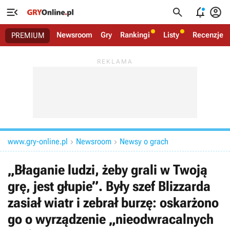




Newsroom
Gry
Rankingi
Listy
Recenzje
PREMIUM
www.gry-online.pl
Newsroom
Newsy o grach


„Błaganie ludzi, żeby grali w Twoją
grę, jest głupie”. Były szef Blizzarda
zasiał wiatr i zebrał burzę: oskarżono
go o wyrządzenie „nieodwracalnych