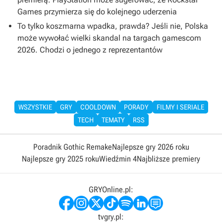
Games przymierza się do kolejnego uderzenia
To tylko koszmarna wpadka, prawda? Jeśli nie, Polska
może wywołać wielki skandal na targach gamescom
2026. Chodzi o jednego z reprezentantów
WSZYSTKIE
GRY
COOLDOWN
PORADY
FILMY I SERIALE
TECH
TEMATY
RSS
Poradnik Gothic Remake
Najlepsze gry 2026 roku
Najlepsze gry 2025 roku
Wiedźmin 4
Najbliższe premiery
GRYOnline.pl:
tvgry.pl: