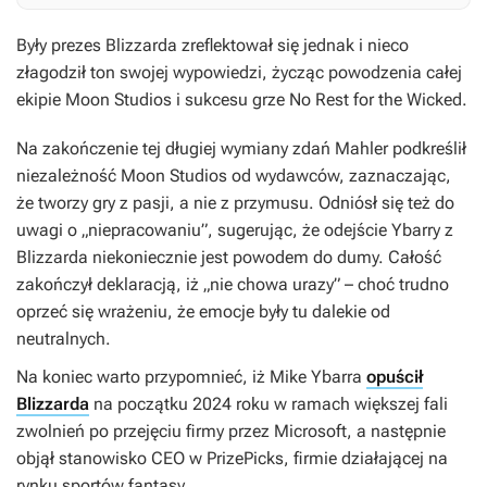
Były prezes Blizzarda zreflektował się jednak i nieco
złagodził ton swojej wypowiedzi, życząc powodzenia całej
ekipie Moon Studios i sukcesu grze
No Rest for the Wicked
.
Na zakończenie tej długiej wymiany zdań Mahler podkreślił
niezależność Moon Studios od wydawców, zaznaczając,
że tworzy gry z pasji, a nie z przymusu. Odniósł się też do
uwagi o „niepracowaniu”, sugerując, że odejście Ybarry z
Blizzarda niekoniecznie jest powodem do dumy. Całość
zakończył deklaracją, iż „nie chowa urazy” – choć trudno
oprzeć się wrażeniu, że emocje były tu dalekie od
neutralnych.
Na koniec warto przypomnieć, iż Mike Ybarra
opuścił
Blizzarda
na początku 2024 roku w ramach większej fali
zwolnień po przejęciu firmy przez Microsoft, a następnie
objął stanowisko CEO w PrizePicks, firmie działającej na
rynku sportów fantasy.