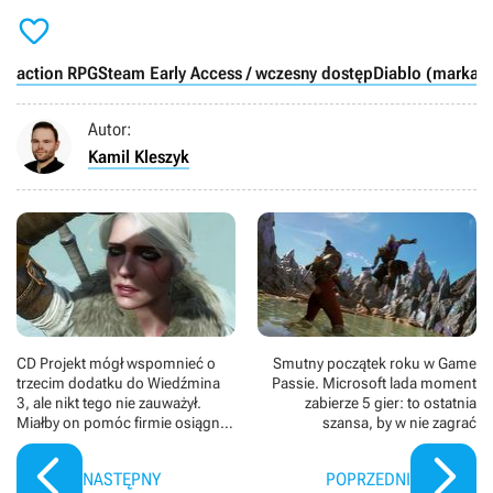

action RPG
Steam Early Access / wczesny dostęp
Diablo (marka)
Autor:
Kamil Kleszyk
CD Projekt mógł wspomnieć o
Smutny początek roku w Game
trzecim dodatku do Wiedźmina
Passie. Microsoft lada moment
3, ale nikt tego nie zauważył.
zabierze 5 gier: to ostatnia
Miałby on pomóc firmie osiągnąć
szansa, by w nie zagrać
niezwykle ambitny cel
NASTĘPNY
POPRZEDNI