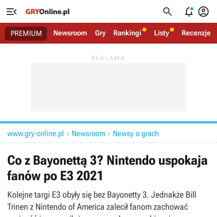




Newsroom
Gry
Rankingi
Listy
Recenzje
PREMIUM
www.gry-online.pl
Newsroom
Newsy o grach


Co z Bayonettą 3? Nintendo uspokaja
fanów po E3 2021
Kolejne targi E3 obyły się bez Bayonetty 3. Jednakże Bill
Trinen z Nintendo of America zalecił fanom zachować