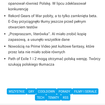
opanował również Polskę. W lipcu zdeklasował
konkurencję
Rekord Gears of War pobity, a to tylko zamknięta beta.
E-Day przyciągnęło tłumy jeszcze przed pełnym
otwarciem testów
„Przepraszam, literówka”. AI miało zrobić kopię
zapasową, a usunęło wszystkie dane
Nowością na Prime Video jest kultowe fantasy, które
przez lata nie miało sobie równych
Path of Exile 1 i 2 mogą otrzymać polską wersję. Twórcy
szukają polskiego tłumacza
WSZYSTKIE
GRY
COOLDOWN
PORADY
FILMY I SERIALE
TECH
TEMATY
RSS