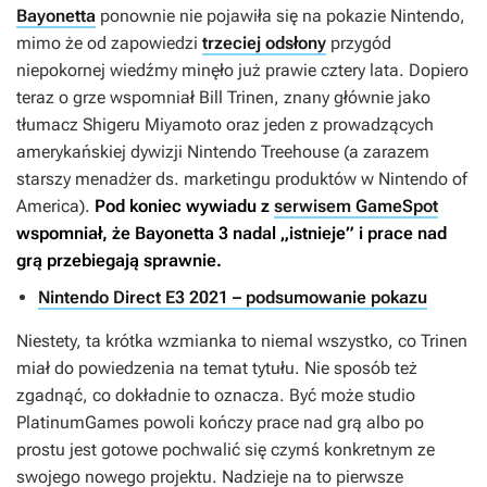
Bayonetta
ponownie nie pojawiła się na pokazie Nintendo,
mimo że od zapowiedzi
trzeciej odsłony
przygód
niepokornej wiedźmy minęło już prawie cztery lata. Dopiero
teraz o grze wspomniał Bill Trinen, znany głównie jako
tłumacz Shigeru Miyamoto oraz jeden z prowadzących
amerykańskiej dywizji Nintendo Treehouse (a zarazem
starszy menadżer ds. marketingu produktów w Nintendo of
America).
Pod koniec wywiadu z
serwisem GameSpot
wspomniał, że
Bayonetta 3
nadal „istnieje” i prace nad
grą przebiegają sprawnie.
Nintendo Direct E3 2021 – podsumowanie pokazu
Niestety, ta krótka wzmianka to niemal wszystko, co Trinen
miał do powiedzenia na temat tytułu. Nie sposób też
zgadnąć, co dokładnie to oznacza. Być może studio
PlatinumGames powoli kończy prace nad grą albo po
prostu jest gotowe pochwalić się czymś konkretnym ze
swojego nowego projektu. Nadzieje na to pierwsze