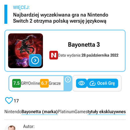
WIĘCEJ:
Najbardziej wyczekiwana gra na Nintendo
Switch 2 otrzyma polską wersję językową
Bayonetta 3
Data wydania:
28 października 2022




7.5
6.7
Oceń Grę
GRYOnline
Gracze

17
Nintendo
Bayonetta (marka)
PlatinumGames
tytuły ekskluzywne
sla
Autor: