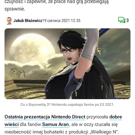
czujność i zapewnił, że prace nad grą przebiegają
sprawnie.

3
Jakub Błażewicz
19 czerwca 2021 12:35
Co z Bayonettą 3? Nintendo uspokaja fanów po E3 2021.
Ostatnia prezentacja Nintendo Direct
przyniosła
dobre
wieści
dla fanów
Samus Aran
, ale w oczy rzucała się
nieobecność innej bohaterki z produkcji „Wielkiego N”.