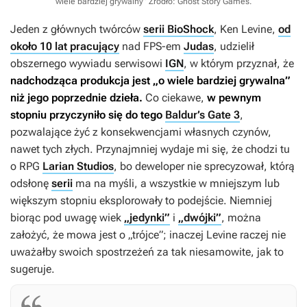
wiele bardziej grywalny”
Źródło: Ghost Story Games
.
Jeden z głównych twórców
serii BioShock
, Ken Levine,
od
około 10 lat pracujący
nad FPS-em
Judas
, udzielił
obszernego wywiadu serwisowi
IGN
, w którym przyznał, że
nadchodząca produkcja jest „o wiele bardziej grywalna”
niż jego poprzednie dzieła.
Co ciekawe,
w pewnym
stopniu przyczyniło się do tego
Baldur’s Gate 3
,
pozwalające żyć z konsekwencjami własnych czynów,
nawet tych złych. Przynajmniej wydaje mi się, że chodzi tu
o RPG
Larian Studios
, bo deweloper nie sprecyzował, którą
odsłonę
serii
ma na myśli, a wszystkie w mniejszym lub
większym stopniu eksplorowały to podejście. Niemniej
biorąc pod uwagę wiek
„jedynki”
i
„dwójki”
, można
założyć, że mowa jest o „trójce”; inaczej Levine raczej nie
uważałby swoich spostrzeżeń za tak niesamowite, jak to
sugeruje.