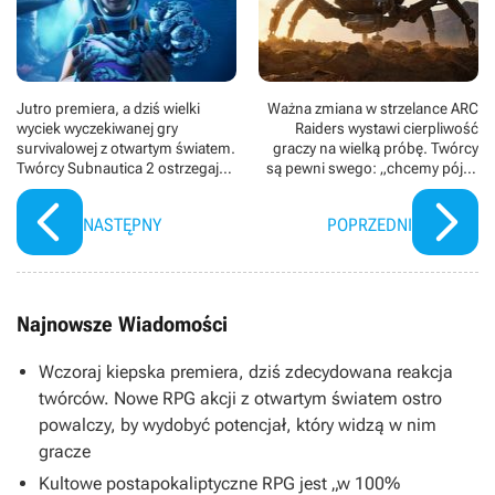
Jutro premiera, a dziś wielki
Ważna zmiana w strzelance ARC
wyciek wyczekiwanej gry
Raiders wystawi cierpliwość
survivalowej z otwartym światem.
graczy na wielką próbę. Twórcy
Twórcy Subnautica 2 ostrzegają
są pewni swego: „chcemy pójść
graczy i zalecają ostrożność
dalej, pokazując Wam szerszy
wszechświat”
NASTĘPNY
POPRZEDNI
Najnowsze Wiadomości
Wczoraj kiepska premiera, dziś zdecydowana reakcja
twórców. Nowe RPG akcji z otwartym światem ostro
powalczy, by wydobyć potencjał, który widzą w nim
gracze
Kultowe postapokaliptyczne RPG jest „w 100%