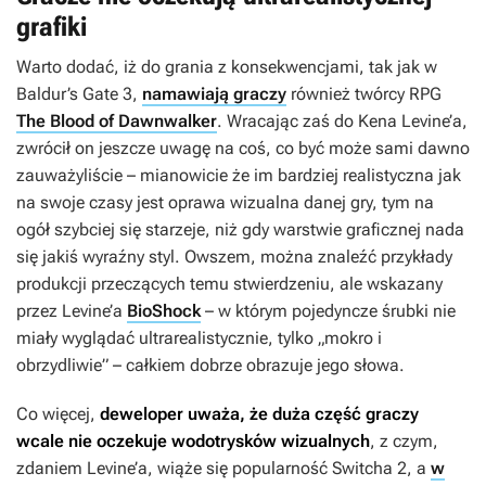
grafiki
Warto dodać, iż do grania z konsekwencjami, tak jak w
Baldur’s Gate 3,
namawiają graczy
również twórcy RPG
The Blood of Dawnwalker
. Wracając zaś do Kena Levine’a,
zwrócił on jeszcze uwagę na coś, co być może sami dawno
zauważyliście – mianowicie że im bardziej realistyczna jak
na swoje czasy jest oprawa wizualna danej gry, tym na
ogół szybciej się starzeje, niż gdy warstwie graficznej nada
się jakiś wyraźny styl. Owszem, można znaleźć przykłady
produkcji przeczących temu stwierdzeniu, ale wskazany
przez Levine’a
BioShock
– w którym pojedyncze śrubki nie
miały wyglądać ultrarealistycznie, tylko „mokro i
obrzydliwie” – całkiem dobrze obrazuje jego słowa.
Co więcej,
deweloper uważa, że duża część graczy
wcale nie oczekuje wodotrysków wizualnych
, z czym,
zdaniem Levine’a, wiąże się popularność Switcha 2, a
w