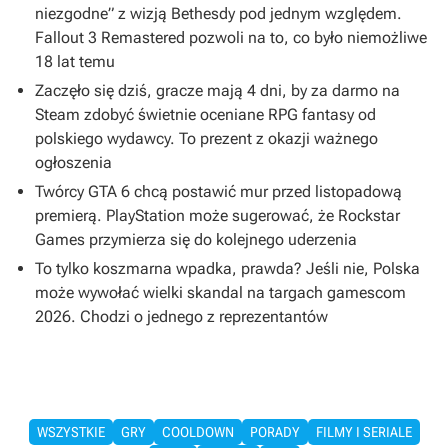
niezgodne” z wizją Bethesdy pod jednym względem.
Fallout 3 Remastered pozwoli na to, co było niemożliwe
18 lat temu
Zaczęło się dziś, gracze mają 4 dni, by za darmo na
Steam zdobyć świetnie oceniane RPG fantasy od
polskiego wydawcy. To prezent z okazji ważnego
ogłoszenia
Twórcy GTA 6 chcą postawić mur przed listopadową
premierą. PlayStation może sugerować, że Rockstar
Games przymierza się do kolejnego uderzenia
To tylko koszmarna wpadka, prawda? Jeśli nie, Polska
może wywołać wielki skandal na targach gamescom
2026. Chodzi o jednego z reprezentantów
WSZYSTKIE
GRY
COOLDOWN
PORADY
FILMY I SERIALE