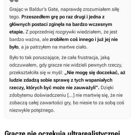
Grając w
Baldur's Gate
, naprawdę zrozumiałem siłę
tego.
Przeszedłem grę po raz drugi i jedna z
głównych postaci zginęła na bardzo wczesnym
etapie.
Z poprzedniej rozgrywki wiedziałem, że jest
bardzo ważna, ale
zrobiłem coś innego i już jej nie
było
, a ja patrzyłem na martwe ciało.
Było to tak poruszające, że cała frustracja, jaką
odczuwałem, gdy gracze nie widzieli pewnych rzeczy,
przekształciła się w myśl:
„Nie mogę się doczekać, aż
ludzie zdadzą sobie sprawę z tych wspaniałych
rzeczy, których być może nie zauważyli”.
Dzięki
zdobytemu doświadczeniu […] nie martwię się, że nie
zobaczą całej zawartości gry, bo niesie to za sobą coś
niezwykle potężnego.
Gracze nie oczekują ultrarealistycznej