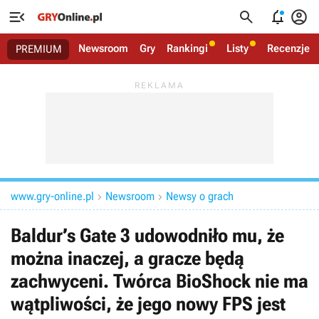




Newsroom
Gry
Rankingi
Listy
Recenzje
PREMIUM
www.gry-online.pl
Newsroom
Newsy o grach


Baldur’s Gate 3 udowodniło mu, że
można inaczej, a gracze będą
zachwyceni. Twórca BioShock nie ma
wątpliwości, że jego nowy FPS jest