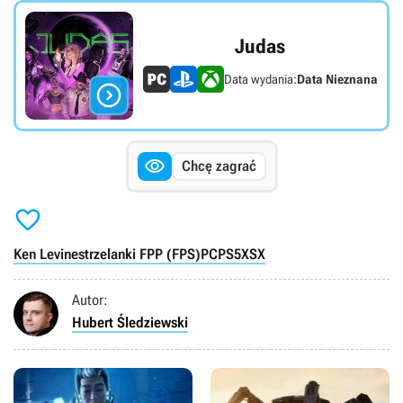
Judas
Data wydania:
Data Nieznana


Chcę zagrać

Ken Levine
strzelanki FPP (FPS)
PC
PS5
XSX
Autor:
Hubert Śledziewski