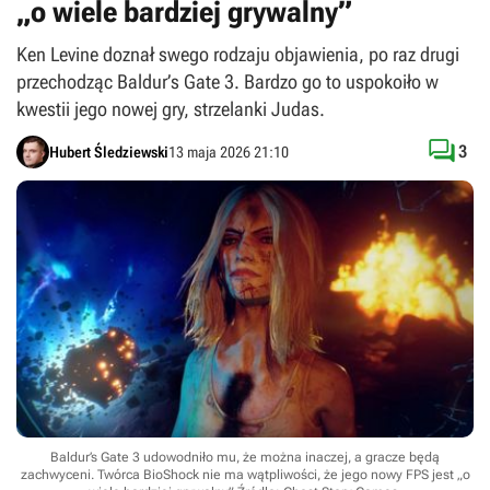
„o wiele bardziej grywalny”
Ken Levine doznał swego rodzaju objawienia, po raz drugi
przechodząc Baldur’s Gate 3. Bardzo go to uspokoiło w
kwestii jego nowej gry, strzelanki Judas.

3
Hubert Śledziewski
13 maja 2026 21:10
Baldur’s Gate 3 udowodniło mu, że można inaczej, a gracze będą
zachwyceni. Twórca BioShock nie ma wątpliwości, że jego nowy FPS jest „o