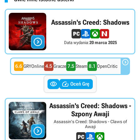
Assassin's Creed: Shadows

Data wydania:
20 marca 2025

6.6
4.5
7.5
8.1
GRYOnline
Gracze
Steam
OpenCritic


Oceń Grę
Assassin's Creed: Shadows -
Szpony Awaji
Assassin's Creed: Shadows - Claws of
Awaji
