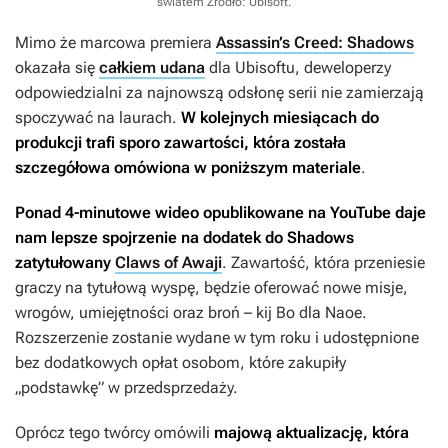
światem
Źródło: Ubisoft
.
Mimo że marcowa premiera
Assassin’s Creed: Shadows
okazała się
całkiem udana
dla Ubisoftu, deweloperzy
odpowiedzialni za najnowszą odsłonę serii nie zamierzają
spoczywać na laurach.
W kolejnych miesiącach do
produkcji trafi sporo zawartości, która została
szczegółowa omówiona w poniższym materiale
.
Ponad 4-minutowe wideo opublikowane na YouTube daje
nam lepsze spojrzenie na dodatek do
Shadows
zatytułowany
Claws of Awaji
. Zawartość, która przeniesie
graczy na tytułową wyspę, będzie oferować nowe misje,
wrogów, umiejętności oraz broń – kij Bo dla Naoe.
Rozszerzenie zostanie wydane w tym roku i udostępnione
bez dodatkowych opłat osobom, które zakupiły
„podstawkę” w przedsprzedaży.
Oprócz tego twórcy omówili
majową aktualizację, która