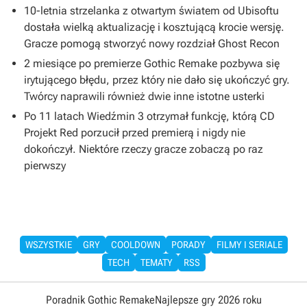
10-letnia strzelanka z otwartym światem od Ubisoftu
dostała wielką aktualizację i kosztującą krocie wersję.
Gracze pomogą stworzyć nowy rozdział Ghost Recon
2 miesiące po premierze Gothic Remake pozbywa się
irytującego błędu, przez który nie dało się ukończyć gry.
Twórcy naprawili również dwie inne istotne usterki
Po 11 latach Wiedźmin 3 otrzymał funkcję, którą CD
Projekt Red porzucił przed premierą i nigdy nie
dokończył. Niektóre rzeczy gracze zobaczą po raz
pierwszy
WSZYSTKIE
GRY
COOLDOWN
PORADY
FILMY I SERIALE
TECH
TEMATY
RSS
Poradnik Gothic Remake
Najlepsze gry 2026 roku