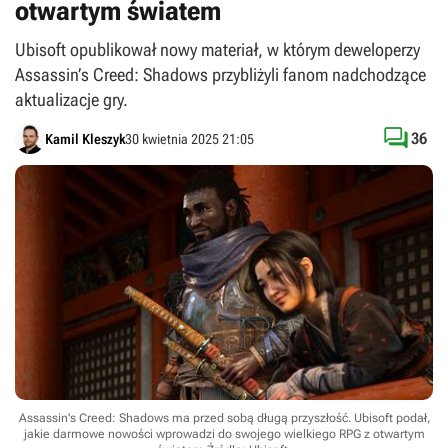
otwartym światem
Ubisoft opublikował nowy materiał, w którym deweloperzy
Assassin’s Creed: Shadows przybliżyli fanom nadchodzące
aktualizacje gry.

36
Kamil Kleszyk
30 kwietnia 2025 21:05
Assassin's Creed: Shadows ma przed sobą długą przyszłość. Ubisoft podał,
jakie darmowe nowości wprowadzi do swojego wielkiego RPG z otwartym