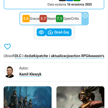
Data wydania:
16 września 2025

5.8
3.7
7.1
Gracze
Steam
OpenCritic


Oceń Grę

Ubisoft
DLC i dodatki
patche i aktualizacje
action RPG
Assassin's 
Autor:
Kamil Kleszyk