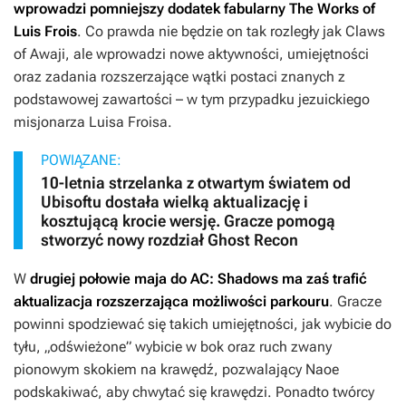
wprowadzi pomniejszy dodatek fabularny
The Works of
Luis Frois
. Co prawda nie będzie on tak rozległy jak
Claws
of Awaji
, ale wprowadzi nowe aktywności, umiejętności
oraz zadania rozszerzające wątki postaci znanych z
podstawowej zawartości – w tym przypadku jezuickiego
misjonarza Luisa Froisa.
POWIĄZANE:
10-letnia strzelanka z otwartym światem od
Ubisoftu dostała wielką aktualizację i
kosztującą krocie wersję. Gracze pomogą
stworzyć nowy rozdział Ghost Recon
W
drugiej połowie maja do
AC: Shadows
ma zaś trafić
aktualizacja rozszerzająca możliwości parkouru
. Gracze
powinni spodziewać się takich umiejętności, jak wybicie do
tyłu, „odświeżone” wybicie w bok oraz ruch zwany
pionowym skokiem na krawędź, pozwalający Naoe
podskakiwać, aby chwytać się krawędzi. Ponadto twórcy