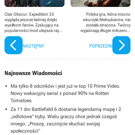
Clair Obscur: Expedition 33
Polska gra, która mocno
wygląda jeszcze ładniej dzięki
wkurzyła Meksykanów, nie
wysiłkom fanów. Zyskujący na
została stracona. Twórcy
popularności mod ulepsza ray
wyjaśniają długie milczenie i
tracing
zapowiadają nowe materiały z
Ecumene Aztec
NASTĘPNY
POPRZEDNI
Najnowsze Wiadomości
Ma tylko 8 odcinków i jest już w top 10 Prime Video.
Nowy wakacyjny serial z ponad 90% na Rotten
Tomatoes
Za 11 dni Battlefield 6 dostanie legendarną mapę i 2
„odlotowe” tryby. Wielu graczy chce jednak czegoś
innego: „Proszę, zacznijcie słuchać swojej
społeczności”