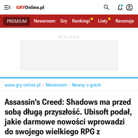




Newsroom
Gry
Rankingi
Listy
Recenzje
PREMIUM
www.gry-online.pl
Newsroom
Newsy o grach


Assassin's Creed: Shadows ma przed
sobą długą przyszłość. Ubisoft podał,
jakie darmowe nowości wprowadzi
do swojego wielkiego RPG z