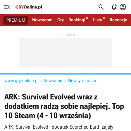




Newsroom
Gry
Rankingi
Listy
Recenzje
PREMIUM
www.gry-online.pl
Newsroom
Newsy o grach


ARK: Survival Evolved wraz z
dodatkiem radzą sobie najlepiej. Top
10 Steam (4 - 10 września)
ARK: Survival Evolved i dodatek Scorched Earth zajęły