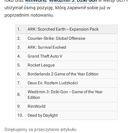
roku oraz
RimWorld
.
Wiedźmin 3: Dziki Gon
w wersji GOTY
utrzymał ósmą pozycję, którą zapewnił sobie już w
poprzednim notowaniu.
1.
ARK: Scorched Earth – Expansion Pack
2.
Counter-Strike: Global Offensive
3.
ARK: Survival Evolved
4.
Grand Theft Auto V
5.
Rocket League
6.
Borderlands 2 Game of the Year Edition
7.
Deus Ex: Rozłam Ludzkości
Wiedźmin 3: Dziki Gon – Game of the Year
8.
Edition
9.
RimWorld
10.
Dead by Daylight
Dziękujemy za przeczytanie artykułu.