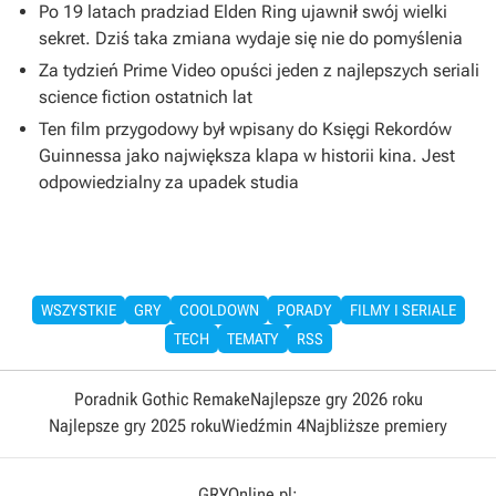
Po 19 latach pradziad Elden Ring ujawnił swój wielki
sekret. Dziś taka zmiana wydaje się nie do pomyślenia
Za tydzień Prime Video opuści jeden z najlepszych seriali
science fiction ostatnich lat
Ten film przygodowy był wpisany do Księgi Rekordów
Guinnessa jako największa klapa w historii kina. Jest
odpowiedzialny za upadek studia
WSZYSTKIE
GRY
COOLDOWN
PORADY
FILMY I SERIALE
TECH
TEMATY
RSS
Poradnik Gothic Remake
Najlepsze gry 2026 roku
Najlepsze gry 2025 roku
Wiedźmin 4
Najbliższe premiery
GRYOnline.pl: