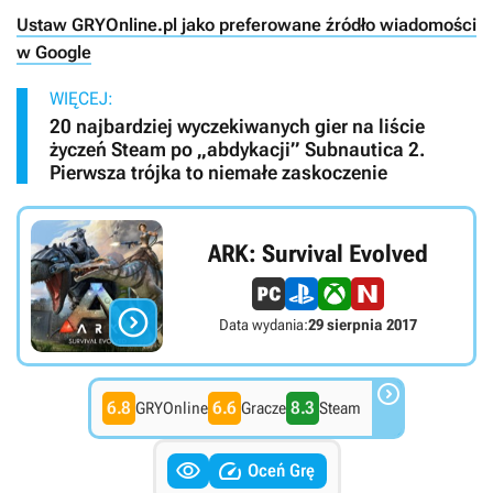
Ustaw GRYOnline.pl jako preferowane źródło wiadomości
w Google
WIĘCEJ:
20 najbardziej wyczekiwanych gier na liście
życzeń Steam po „abdykacji” Subnautica 2.
Pierwsza trójka to niemałe zaskoczenie
ARK: Survival Evolved

Data wydania:
29 sierpnia 2017

6.8
6.6
8.3
GRYOnline
Gracze
Steam


Oceń Grę