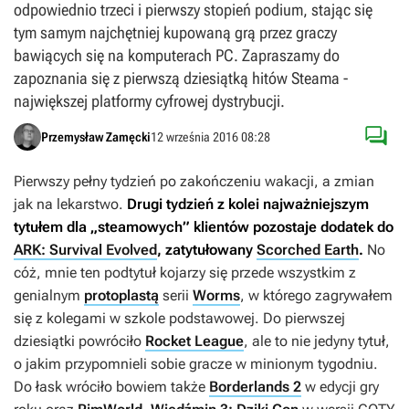
odpowiednio trzeci i pierwszy stopień podium, stając się
tym samym najchętniej kupowaną grą przez graczy
bawiących się na komputerach PC. Zapraszamy do
zapoznania się z pierwszą dziesiątką hitów Steama -
największej platformy cyfrowej dystrybucji.

Przemysław Zamęcki
12 września 2016 08:28
Pierwszy pełny tydzień po zakończeniu wakacji, a zmian
jak na lekarstwo.
Drugi tydzień z kolei najważniejszym
tytułem dla „steamowych” klientów pozostaje dodatek do
ARK: Survival Evolved
, zatytułowany
Scorched Earth
.
No
cóż, mnie ten podtytuł kojarzy się przede wszystkim z
genialnym
protoplastą
serii
Worms
, w którego zagrywałem
się z kolegami w szkole podstawowej. Do pierwszej
dziesiątki powróciło
Rocket League
, ale to nie jedyny tytuł,
o jakim przypomnieli sobie gracze w minionym tygodniu.
Do łask wróciło bowiem także
Borderlands 2
w edycji gry