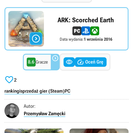
ARK: Scorched Earth

Data wydania:
1 września 2016



8.6
Oceń Grę
Gracze

2
rankingi
sprzedaż gier (Steam)
PC
Autor:
Przemysław Zamęcki