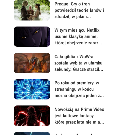
Prequel Gry o tron
potwierdził teorie fanów i
zdradził, w jakim
kierunku może zmierzać
zakończenie serii książek
W tym miesiącu Netflix
usunie klasykę anime,
której obejrzenie zaraz
może stać się niemożliwe
Cała gildia z WoW-a
została wybita w ułamku
sekundy. Gracze stracili
tysiące godzin i
zastanawiają się czy to
Po roku od premiery, w
ich błąd, czy bug
streamingu w końcu
można obejrzeć jeden z
największych hitów
fantasy 2025 roku
Nowością na Prime Video
jest kultowe fantasy,
które przez lata nie miało
sobie równych