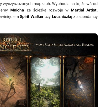
zy wyczyszczonych mapkach. Wychodzi na to, że wśród
dziemy
Mnicha
ze ścieżką rozwoju w
Martial Artist,
ozwinięciem
Spirit Walker
czy
Łuczniczkę
z ascendancy