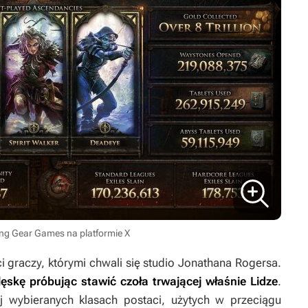
ing Gear Games na platformie X
i graczy, którymi chwali się studio Jonathana Rogersa.
lęskę próbując stawić czoła trwającej właśnie Lidze
.
 wybieranych klasach postaci, użytych w przeciągu