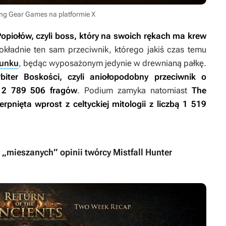
ing Gear Games na platformie X
Popiołów, czyli boss, który na swoich rękach ma krew
okładnie ten sam przeciwnik, którego jakiś czas temu
punku
, będąc wyposażonym jedynie w drewnianą pałkę.
rbiter Boskości, czyli aniołopodobny przeciwnik o
m 2 789 506 fragów
. Podium zamyka natomiast
The
rpnięta wprost z celtyckiej mitologii z liczbą 1 519
 „mieszanych” opinii twórcy Mistfall Hunter