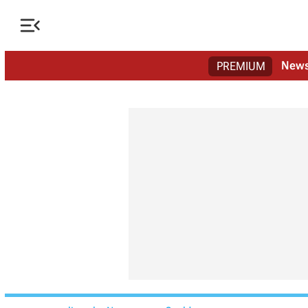

New
PREMIUM