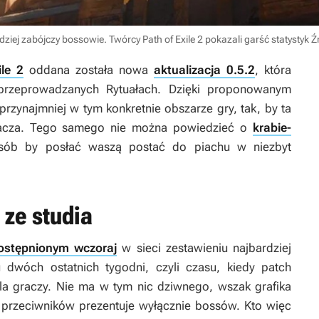
ziej zabójczy bossowie. Twórcy Path of Exile 2 pokazali garść statystyk
Ź
ile 2
oddana została nowa
aktualizacja 0.5.2
, która
rzeprowadzanych Rytuałach. Dzięki proponowanym
przynajmniej w tym konkretnie obszarze gry, tak, by ta
gracza. Tego samego nie można powiedzieć o
krabie-
posób by posłać waszą postać do piachu w niezbyt
 ze studia
ostępnionym wczoraj
w sieci zestawieniu najbardziej
dwóch ostatnich tygodni, czyli czasu, kiedy patch
a graczy. Nie ma w tym nic dziwnego, wszak grafika
h przeciwników prezentuje wyłącznie bossów. Kto więc