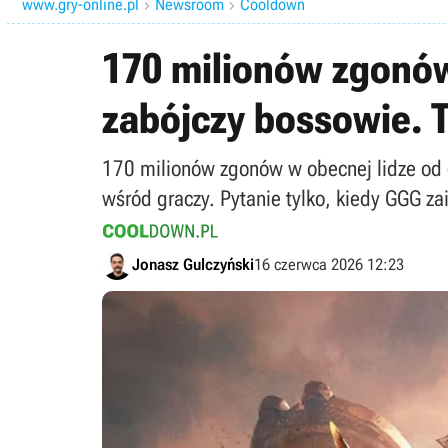
www.gry-online.pl
Newsroom
Cooldown


170 milionów zgonów,
zabójczy bossowie. T
170 milionów zgonów w obecnej lidze od c
wśród graczy. Pytanie tylko, kiedy GGG z
Jonasz Gulczyński
16 czerwca 2026 12:23