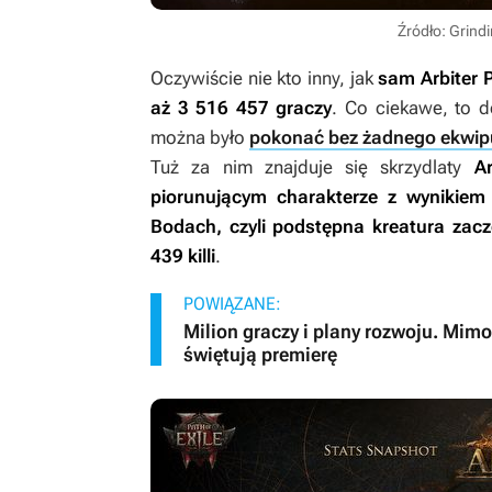
Źródło: Grind
Oczywiście nie kto inny, jak
sam Arbiter 
aż 3 516 457 graczy
. Co ciekawe, to d
można było
pokonać bez żadnego ekwi
Tuż za nim znajduje się skrzydlaty
A
piorunującym charakterze z wynikie
Bodach, czyli podstępna kreatura zacze
439 killi
.
POWIĄZANE:
Milion graczy i plany rozwoju. Mimo
świętują premierę