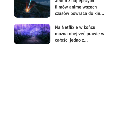
Jeden z najlepszych
filmów anime wszech
czasów powraca do kin.
To przebojowy romans,
który został przebity tylko
Na Netflixie w końcu
przez Demon Slayera
można obejrzeć prawie w
całości jedno z
najpopularniejszych
fantasy ostatnich lat