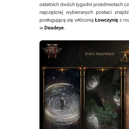
ostatnich dwóch tygodni przedmiotach c
najczęściej wybieranych postaci znaj
posługującą się włócznią
Łowczynię
z r
w
Deadeye
.