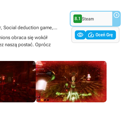

8.1
Steam
er, Social deduction game,


Oceń Grę
ions obraca się wokół
ez naszą postać. Oprócz