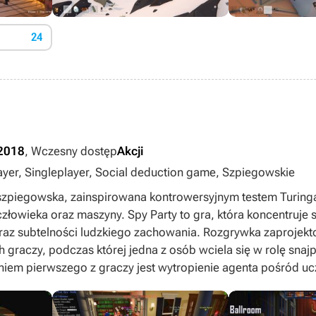
24
 2018
, Wczesny dostęp
Akcji
player, Singleplayer, Social deduction game, Szpiegowskie
a szpiegowska, zainspirowana kontrowersyjnym testem Turi
łowieka oraz maszyny. Spy Party to gra, która koncentruje 
raz subtelności ludzkiego zachowania. Rozgrywka zaprojek
graczy, podczas której jedna z osób wciela się w rolę snajpe
niem pierwszego z graczy jest wytropienie agenta pośród 
a pomocą jednego, celnego strzału. Grając jako szpieg musim
posób, aby swoim zachowaniem nie zdradzić naszej prawdzi