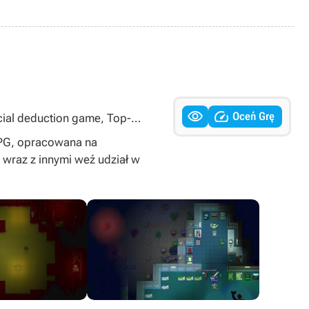


Oceń Grę
ocial deduction game, Top-
RPG, opracowana na
 wraz z innymi weź udział w