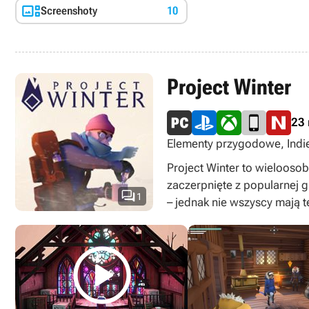

Screenshoty
10
Project Winter
23
Elementy przygodowe, Indie,
izometryczny, Zagraj za da
Project Winter to wielooso
zaczerpnięte z popularnej 

1
– jednak nie wszyscy mają t
