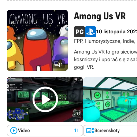
Among Us VR
10 listopada 202
FPP, Humorystyczne, Indie, I
Sieciowe, Social deduction
Among Us VR to gra sieciow
kosmiczny i uporać się z sa

1
gogli VR.



Video
11
Screenshoty