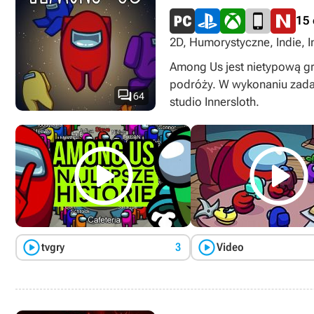
15
2D, Humorystyczne, Indie, I
deduction game, Statki ko
Among Us jest nietypową gr
Game Pass Essential, multip
podróży. W wykonaniu zadan

64
studio Innersloth.




tvgry
3
Video