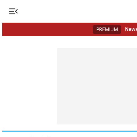

New
PREMIUM