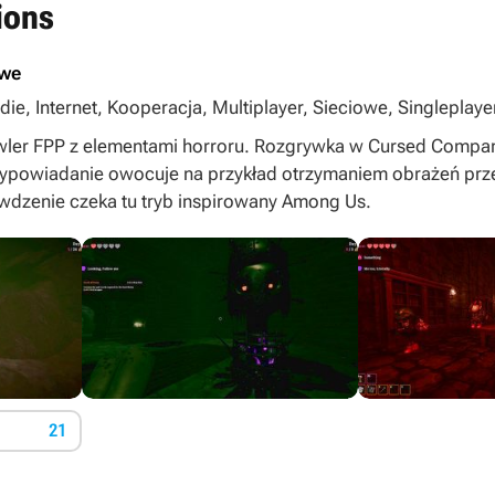
ions
owe
die, Internet, Kooperacja, Multiplayer, Sieciowe, Singleplay
ler FPP z elementami horroru. Rozgrywka w Cursed Compan
wypowiadanie owocuje na przykład otrzymaniem obrażeń prz
awdzenie czeka tu tryb inspirowany Among Us.
21