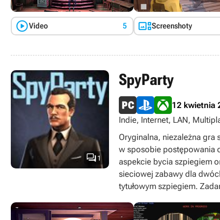


Video
5
Screenshoty
SpyParty
12 kwietnia
Indie, Internet, LAN, Multi
Oryginalna, niezależna gr
w sposobie postępowania cz

1
aspekcie bycia szpiegiem o
sieciowej zabawy dla dwóch 
tytułowym szpiegiem. Zada
przyjęcia i likwidacja go z
określone zadanie w taki s