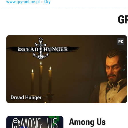
www.gry-online.pl
Gry

G
Dread Hunger
Among Us