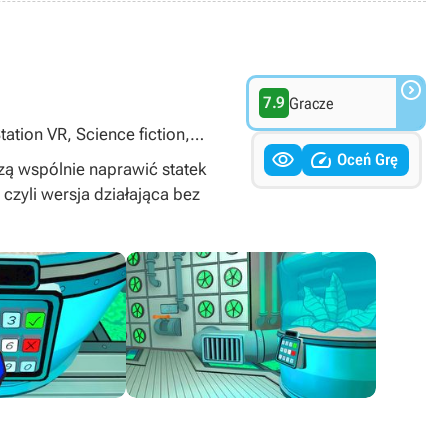

7.9
Gracze
ation VR, Science fiction,


(VR)
Oceń Grę
zą wspólnie naprawić statek
czyli wersja działająca bez