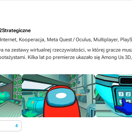
2
Strategiczne
nternet, Kooperacja, Meta Quest / Oculus, Multiplayer, PlaySt
 game, Statki kosmiczne, SteamVR, Wirtualna rzeczywistość 
a na zestawy wirtualnej rzeczywistości, w której gracze mus
botażystami. Kilka lat po premierze ukazało się Among Us 3D, 
4