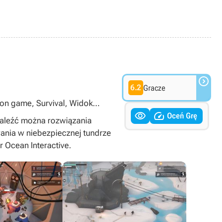

6.2
Gracze
ion game, Survival, Widok


Oceń Grę
naleźć można rozwiązania
wania w niebezpiecznej tundrze
r Ocean Interactive.