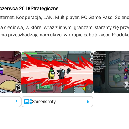
 czerwca 2018
Strategiczne
nternet, Kooperacja, LAN, Multiplayer, PC Game Pass, Science
smiczne, Xbox Game Pass Premium, Xbox Game Pass Ultimate
ą sieciową, w której wraz z innymi graczami staramy się pr
layer
ia przeszkadzają nam ukryci w grupie sabotażyści. Produk

7
Screenshoty
6