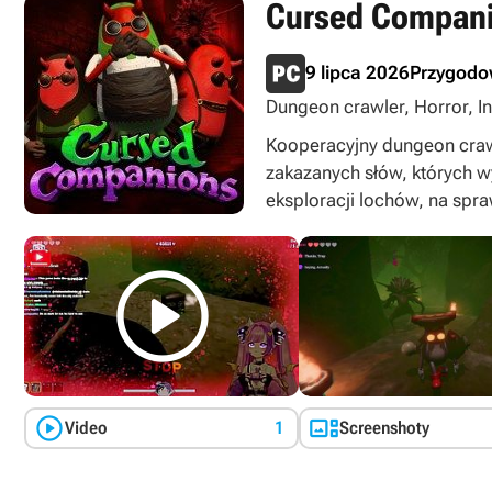
Cursed Compan
9 lipca 2026
Przygod
Dungeon crawler, Horror, In
singleplayer, multiplayer
Kooperacyjny dungeon craw
zakazanych słów, których 
eksploracji lochów, na spr



Video
1
Screenshoty