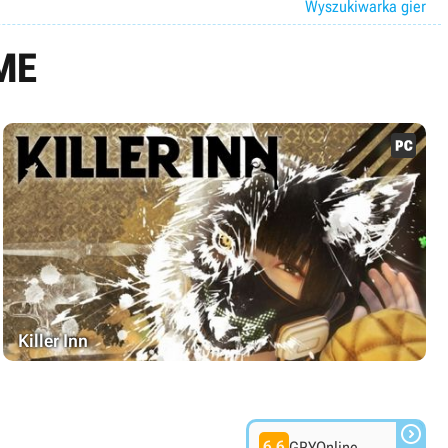
Wyszukiwarka gier
ME
Killer Inn

6.6
GRYOnline