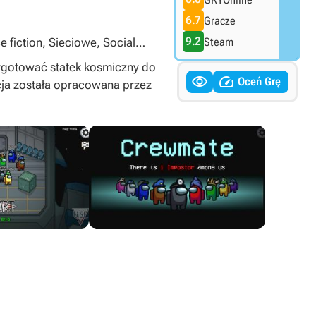
6.7
Gracze
9.2
 fiction, Sieciowe, Social
Steam
, Zagraj za darmo, Xbox
zygotować statek kosmiczny do


Oceń Grę
cja została opracowana przez