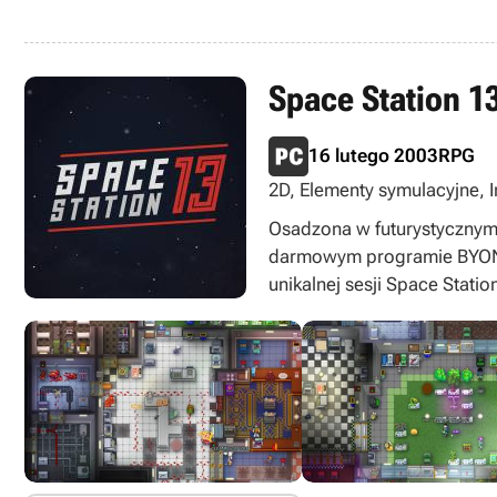
Space Station 1
16 lutego 2003
RPG
2D, Elementy symulacyjne, I
down, Zagraj za darmo
Osadzona w futurystycznym 
darmowym programie BYOND. 
unikalnej sesji Space Statio