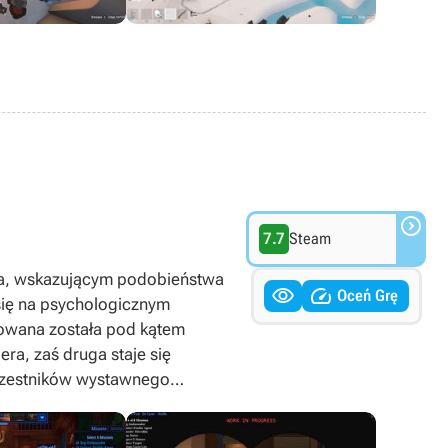

7.7
Steam
nga, wskazującym podobieństwa


Oceń Grę
się na psychologicznym
towana została pod kątem
ra, zaś druga staje się
uczestników wystawnego
y zaś zrealizować z góry
wej tożsamości. W tym celu