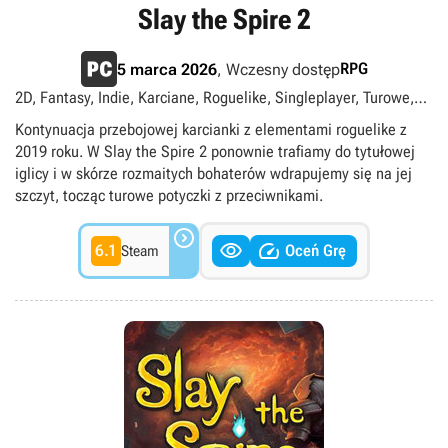
Slay the Spire 2
RPG
5 marca 2026
, Wczesny dostęp
2D, Fantasy, Indie, Karciane, Roguelike, Singleplayer, Turowe,
singleplayer
Kontynuacja przebojowej karcianki z elementami roguelike z
2019 roku. W Slay the Spire 2 ponownie trafiamy do tytułowej
iglicy i w skórze rozmaitych bohaterów wdrapujemy się na jej
szczyt, tocząc turowe potyczki z przeciwnikami.



6.1
Oceń Grę
Steam