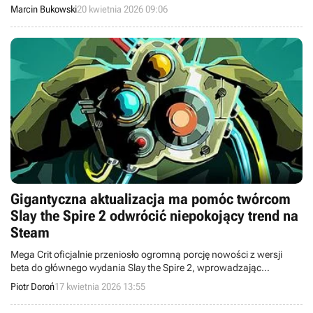
bombardowaniem negatywnymi ocenami po ostatniej aktualizacji.
Marcin Bukowski
20 kwietnia 2026 09:06
Gigantyczna aktualizacja ma pomóc twórcom
Slay the Spire 2 odwrócić niepokojący trend na
Steam
Mega Crit oficjalnie przeniosło ogromną porcję nowości z wersji
beta do głównego wydania Slay the Spire 2, wprowadzając
kluczowe zmiany w balansie i mechanice, które mają odświeżyć
Piotr Doroń
17 kwietnia 2026 13:55
rozgrywkę we wczesnym dostępie.