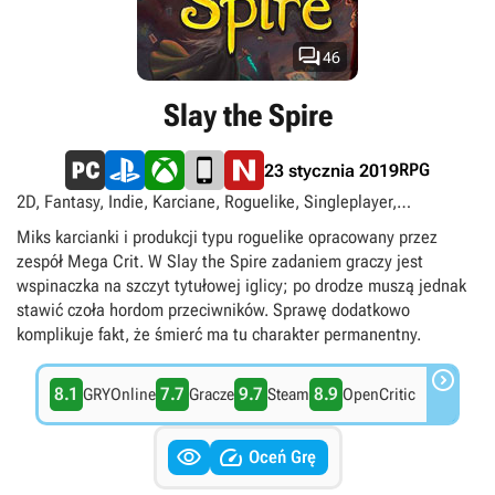

46
Slay the Spire
RPG
23 stycznia 2019
2D, Fantasy, Indie, Karciane, Roguelike, Singleplayer,
singleplayer
Miks karcianki i produkcji typu roguelike opracowany przez
zespół Mega Crit. W Slay the Spire zadaniem graczy jest
wspinaczka na szczyt tytułowej iglicy; po drodze muszą jednak
stawić czoła hordom przeciwników. Sprawę dodatkowo
komplikuje fakt, że śmierć ma tu charakter permanentny.

8.1
7.7
9.7
8.9
GRYOnline
Gracze
Steam
OpenCritic


Oceń Grę