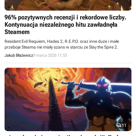
96% pozytywnych recenzji i rekordowe liczby.
Kontynuacja niezależnego hitu zawładnęła
Steamem
Resident Evil Requiem, Hades 2, R.E.P.O. oraz inne duże i małe
przeboje Steama nie miały szans w starciu ze Slay the Spire 2.
Jakub Błażewicz
9 marca 2026 11:55

11