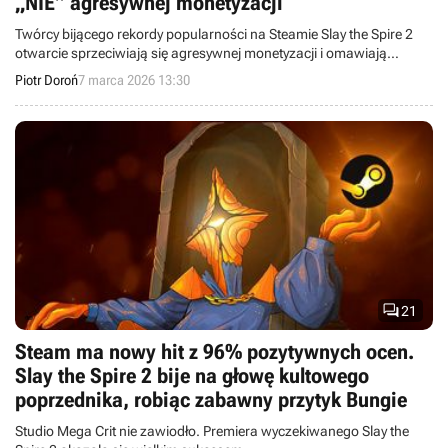
„NIE” agresywnej monetyzacji
Twórcy bijącego rekordy popularności na Steamie Slay the Spire 2
otwarcie sprzeciwiają się agresywnej monetyzacji i omawiają
główne założenia wczesnego dostępu.
Piotr Doroń
7 marca 2026 13:30

21
Steam ma nowy hit z 96% pozytywnych ocen.
Slay the Spire 2 bije na głowę kultowego
poprzednika, robiąc zabawny przytyk Bungie
Studio Mega Crit nie zawiodło. Premiera wyczekiwanego Slay the