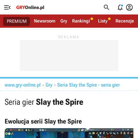




Newsroom
Gry
Rankingi
Listy
Recenzje
PREMIUM
www.gry-online.pl
Gry
Seria Slay the Spire - seria gier


Seria gier
Slay the Spire
Ewolucja serii Slay the Spire