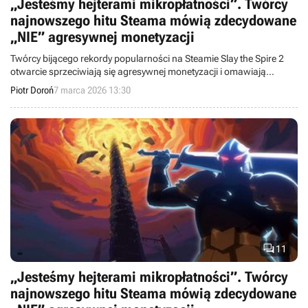
„Jesteśmy hejterami mikropłatności”. Twórcy
najnowszego hitu Steama mówią zdecydowane
„NIE” agresywnej monetyzacji
Twórcy bijącego rekordy popularności na Steamie Slay the Spire 2
otwarcie sprzeciwiają się agresywnej monetyzacji i omawiają
główne założenia wczesnego dostępu.
Piotr Doroń
7 marca 2026 13:30

11
„Jesteśmy hejterami mikropłatności”. Twórcy
najnowszego hitu Steama mówią zdecydowane