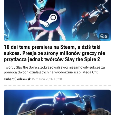

5
10 dni temu premiera na Steam, a dziś taki
sukces. Presja ze strony milionów graczy nie
przytłacza jednak twórców Slay the Spire 2
Twórcy Slay the Spire 2 zobrazowali swój niesamowity sukces za
pomocą dwóch działających na wyobraźnię liczb. Mega Crit
zamiesza sprostać oczekiwaniom graczy, nie ulegając ich
Hubert Śledziewski
15 marca 2026 15:28
naciskom.