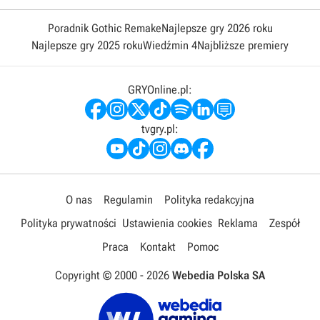
Poradnik Gothic Remake
Najlepsze gry 2026 roku
Najlepsze gry 2025 roku
Wiedźmin 4
Najbliższe premiery
GRYOnline.pl:
tvgry.pl:
O nas
Regulamin
Polityka redakcyjna
Polityka prywatności
Ustawienia cookies
Reklama
Zespół
Praca
Kontakt
Pomoc
Copyright © 2000 -
2026
Webedia Polska SA