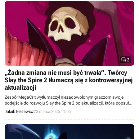

2
„Żadna zmiana nie musi być trwała”. Twórcy
Slay the Spire 2 tłumaczą się z kontrowersyjnej
aktualizacji
Zespół MegaCrit wytłumaczył niezadowolonym graczom swoje
podejście do rozwoju Slay the Spire 2 po aktualizacji, która popsuła
zabawę wielu nabywcom.
Jakub Błażewicz
23 marca 2026 11:05