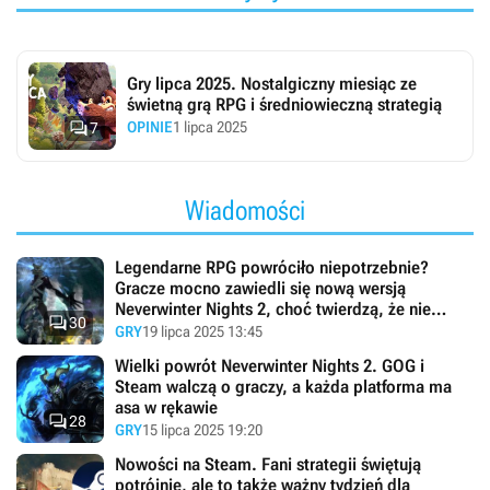
Gry lipca 2025. Nostalgiczny miesiąc ze
świetną grą RPG i średniowieczną strategią

OPINIE
1 lipca 2025
7
Wiadomości
Legendarne RPG powróciło niepotrzebnie?
Gracze mocno zawiedli się nową wersją
Neverwinter Nights 2, choć twierdzą, że nie

30
oczekiwali wiele
GRY
19 lipca 2025 13:45
Wielki powrót Neverwinter Nights 2. GOG i
Steam walczą o graczy, a każda platforma ma
asa w rękawie

28
GRY
15 lipca 2025 19:20
Nowości na Steam. Fani strategii świętują
potrójnie, ale to także ważny tydzień dla