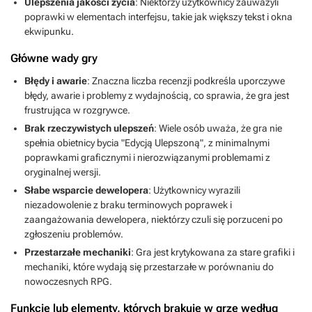
Ulepszenia jakości życia
: Niektórzy użytkownicy zauważyli
poprawki w elementach interfejsu, takie jak większy tekst i okna
ekwipunku.
Główne wady gry
Błędy i awarie
: Znaczna liczba recenzji podkreśla uporczywe
błędy, awarie i problemy z wydajnością, co sprawia, że gra jest
frustrująca w rozgrywce.
Brak rzeczywistych ulepszeń
: Wiele osób uważa, że gra nie
spełnia obietnicy bycia "Edycją Ulepszoną", z minimalnymi
poprawkami graficznymi i nierozwiązanymi problemami z
oryginalnej wersji.
Słabe wsparcie dewelopera
: Użytkownicy wyrazili
niezadowolenie z braku terminowych poprawek i
zaangażowania dewelopera, niektórzy czuli się porzuceni po
zgłoszeniu problemów.
Przestarzałe mechaniki
: Gra jest krytykowana za stare grafiki i
mechaniki, które wydają się przestarzałe w porównaniu do
nowoczesnych RPG.
Funkcje lub elementy, których brakuje w grze według