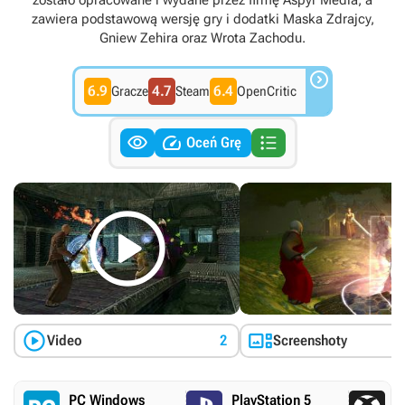
zostało opracowane i wydane przez firmę Aspyr Media, a
zawiera podstawową wersję gry i dodatki Maska Zdrajcy,
Gniew Zehira oraz Wrota Zachodu.

6.9
4.7
6.4
Gracze
Steam
OpenCritic



Oceń Grę



Video
2
Screenshoty
PC Windows
PlayStation 5
X