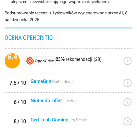
ulepszeń i niewystarczającego wsparcia dewelopera.
Podsumowanie recenzji użytkowników wygenerowane przez AI,
8
października 2025
OCENA OPENCRITIC
6.4

23%
rekomendacji (28)

GameGrin
Martin Heath
7,5 / 10

Nintendo Life
Mitch Vogel
6 / 10

Gert Lush Gaming
Jim Smale
8 / 10