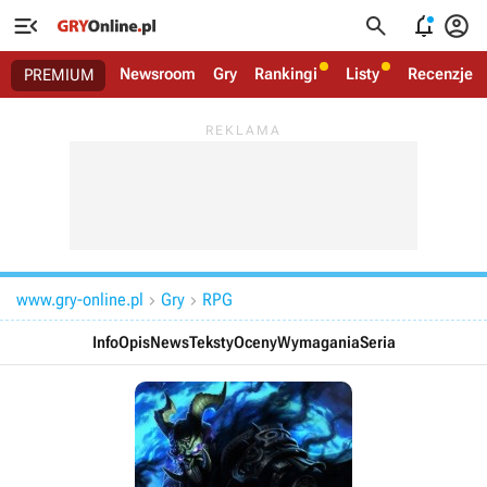




Newsroom
Gry
Rankingi
Listy
Recenzje
PREMIUM
www.gry-online.pl
Gry
RPG


Info
Opis
News
Teksty
Oceny
Wymagania
Seria