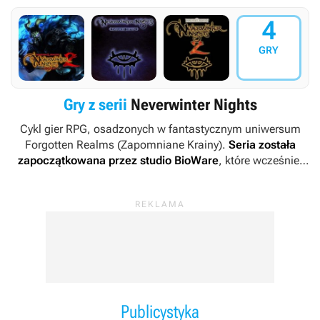
4
GRY
Gry z serii
Neverwinter Nights
Cykl gier RPG, osadzonych w fantastycznym uniwersum
Forgotten Realms (Zapomniane Krainy).
Seria została
zapoczątkowana przez studio BioWare
, które wcześniej
dostarczyło między innymi dwie pierwsze części
bestsellerowego
Baldur’s Gate’a
. Jej druga odsłona została
natomiast opracowana przez studio Obsidian
Entertainment (również specjalizujące się w tym gatunku).
Wydawcą obu gier było Atari. Po latach do grona
deweloperów biorących udział w rozwoju marki dołączyła
firma Beamdog, która przygotowała odświeżoną wersję jej
pierwszej reprezentantki.
Publicystyka