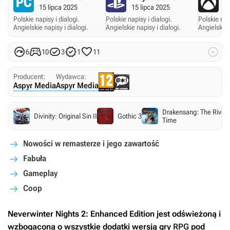
15 lipca 2025
15 lipca 2025
15
Polskie napisy i dialogi.
Polskie napisy i dialogi.
Polskie napi
Angielskie napisy i dialogi.
Angielskie napisy i dialogi.
Angielskie 






6
10
3
1
11
Producent:
Wydawca:
Aspyr Media
Aspyr Media
Drakensang: The River 
Divinity: Original Sin II
Gothic 3
Time
Nowości w remasterze i jego zawartość
Fabuła
Gameplay
Coop
Neverwinter Nights 2: Enhanced Edition
jest odświeżoną i
wzbogaconą o wszystkie dodatki wersją gry
RPG
pod