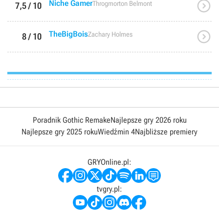

Niche Gamer
Throgmorton Belmont
7,5 / 10

TheBigBois
Zachary Holmes
8 / 10
Poradnik Gothic Remake
Najlepsze gry 2026 roku
Najlepsze gry 2025 roku
Wiedźmin 4
Najbliższe premiery
GRYOnline.pl:
tvgry.pl: