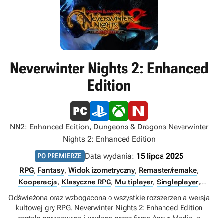
Neverwinter Nights 2: Enhanced
Edition
NN2: Enhanced Edition, Dungeons & Dragons Neverwinter
Nights 2: Enhanced Edition
Data wydania:
15 lipca 2025
PO PREMIERZE
RPG
,
Fantasy
,
Widok izometryczny
,
Remaster/remake
,
Kooperacja
,
Klasyczne RPG
,
Multiplayer
,
Singleplayer
,
Internet
Odświeżona oraz wzbogacona o wszystkie rozszerzenia wersja
kultowej gry RPG. Neverwinter Nights 2: Enhanced Edition