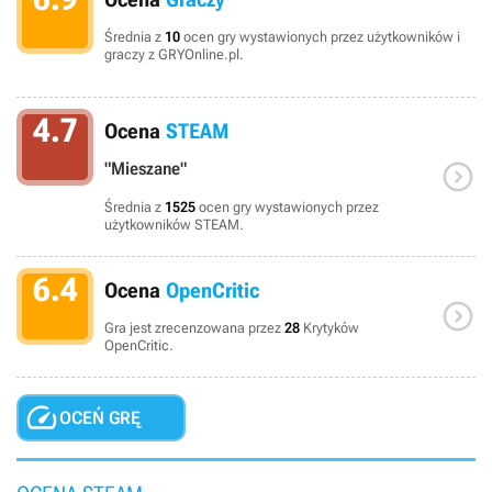
Średnia z
10
ocen gry wystawionych przez użytkowników i
graczy z GRYOnline.pl.
4.7
Ocena
STEAM

"Mieszane"
Średnia z
1525
ocen gry wystawionych przez
użytkowników STEAM.
6.4
Ocena
OpenCritic

Gra jest zrecenzowana przez
28
Krytyków
OpenCritic.

OCEŃ GRĘ