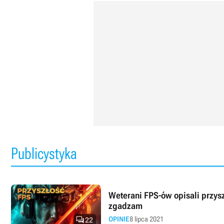
Publicystyka
Weterani FPS-ów opisali przyszło
zgadzam

OPINIE
8 lipca 2021
22