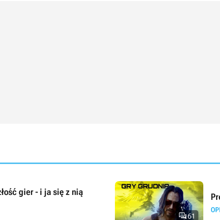
ść gier - i ja się z nią
Pr
OP

61