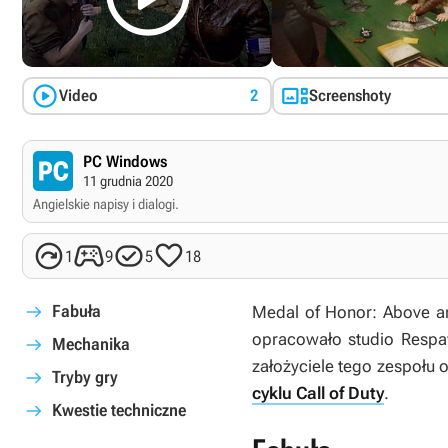


Video
2
Screenshoty
PC Windows
11 grudnia 2020
Angielskie napisy i dialogi.




1
9
5
18
Fabuła
Medal of Honor: Above 
opracowało studio Respa
Mechanika
założyciele tego zespołu 
Tryby gry
cyklu Call of Duty
.
Kwestie techniczne