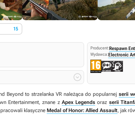
15
Producent:
Respawn Ent
Wydawca:
Electronic Ar

and Beyond
to strzelanka VR należąca do popularnej
serii 
wn Entertainment, znane z
Apex Legends
oraz
serii Titanf
opracowali klasyczne
Medal of Honor: Allied Assault
, jak r