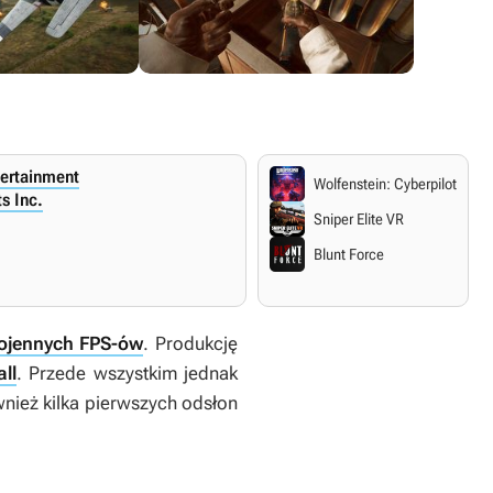
ertainment
Wolfenstein: Cyberpilot
ts Inc.
Sniper Elite VR
Blunt Force
wojennych FPS-ów
. Produkcję
all
. Przede wszystkim jednak
ównież kilka pierwszych odsłon