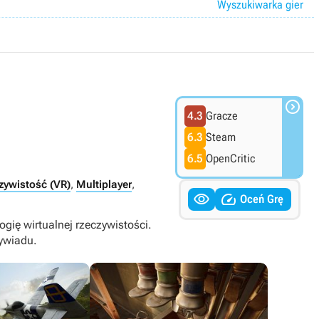
Wyszukiwarka gier

4.3
Gracze
6.3
Steam
6.5
OpenCritic
zywistość (VR)
,
Multiplayer
,


Oceń Grę
ię wirtualnej rzeczywistości.
wywiadu.