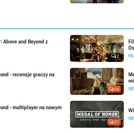
r: Above and Beyond z
Fi
Os

FI
2
ond - recenzje graczy na
Me
mi

GR
54
ond - multiplayer na nowym
Wi
GR

37