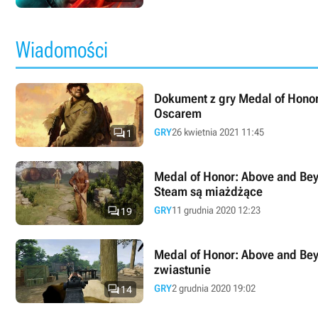
Wiadomości
Dokument z gry Medal of Hono
Oscarem

GRY
26 kwietnia 2021 11:45
1
Medal of Honor: Above and Bey
Steam są miażdżące

GRY
11 grudnia 2020 12:23
19
Medal of Honor: Above and Bey
zwiastunie

GRY
2 grudnia 2020 19:02
14