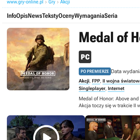
www.gry-online.pl
Gry
Akcji


Info
Opis
News
Teksty
Oceny
Wymagania
Seria
Medal of H
Data wydani
PO PREMIERZE
Akcji
,
FPP
,
II wojna światow
Singleplayer
,
Internet
Medal of Honor: Above and 
Akcja toczy się w trakcie I
