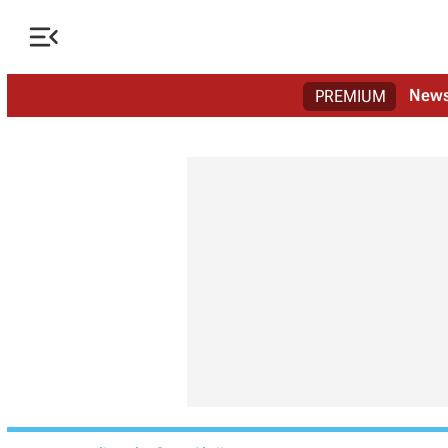

New
PREMIUM