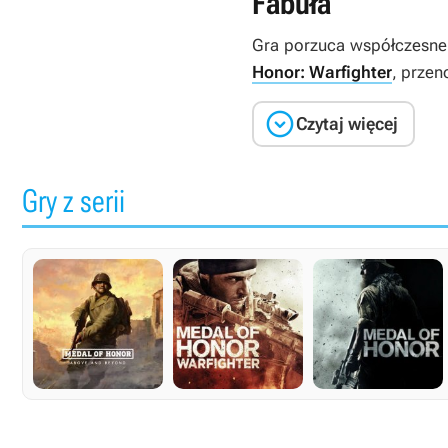
Fabuła
Gra porzuca współczesne
Honor: Warfighter
, przen

Czytaj więcej
Gry z serii