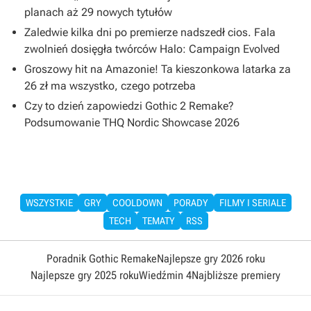
planach aż 29 nowych tytułów
Zaledwie kilka dni po premierze nadszedł cios. Fala
zwolnień dosięgła twórców Halo: Campaign Evolved
Groszowy hit na Amazonie! Ta kieszonkowa latarka za
26 zł ma wszystko, czego potrzeba
Czy to dzień zapowiedzi Gothic 2 Remake?
Podsumowanie THQ Nordic Showcase 2026
WSZYSTKIE
GRY
COOLDOWN
PORADY
FILMY I SERIALE
TECH
TEMATY
RSS
Poradnik Gothic Remake
Najlepsze gry 2026 roku
Najlepsze gry 2025 roku
Wiedźmin 4
Najbliższe premiery