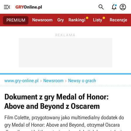




Newsroom
Gry
Rankingi
Listy
Recenzje
PREMIUM
www.gry-online.pl
Newsroom
Newsy o grach


Dokument z gry Medal of Honor:
Above and Beyond z Oscarem
Film Colette, przygotowany jako multimedialny dodatek do
gry Medal of Honor: Above and Beyond, otrzymał Oscara