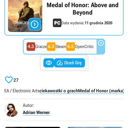
Medal of Honor: Above and
Beyond

Data wydania:
11 grudnia 2020

4.3
6.3
6.5
Gracze
Steam
OpenCritic


Oceń Grę

27
EA / Electronic Arts
ciekawostki o grach
Medal of Honor (marka)
R
Autor:
Adrian Werner