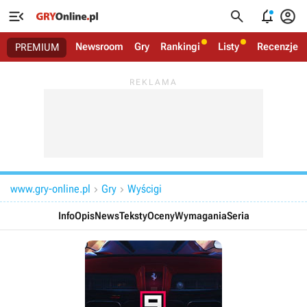




Newsroom
Gry
Rankingi
Listy
Recenzje
PREMIUM
www.gry-online.pl
Gry
Wyścigi


Info
Opis
News
Teksty
Oceny
Wymagania
Seria