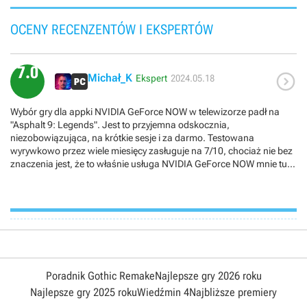
OCENY RECENZENTÓW I EKSPERTÓW
7.0

Michał_K
Ekspert
2024.05.18
Wybór gry dla appki NVIDIA GeForce NOW w telewizorze padł na
"Asphalt 9: Legends". Jest to przyjemna odskocznia,
niezobowiązująca, na krótkie sesje i za darmo. Testowana
wyrywkowo przez wiele miesięcy zasługuje na 7/10, chociaż nie bez
znaczenia jest, że to właśnie usługa NVIDIA GeForce NOW mnie tu
zachwyciła, jako że gra się w to z najwyższymi detalami i absolutnie
bez spowolnienia czasu reakcji pada.
Poradnik Gothic Remake
Najlepsze gry 2026 roku
Najlepsze gry 2025 roku
Wiedźmin 4
Najbliższe premiery