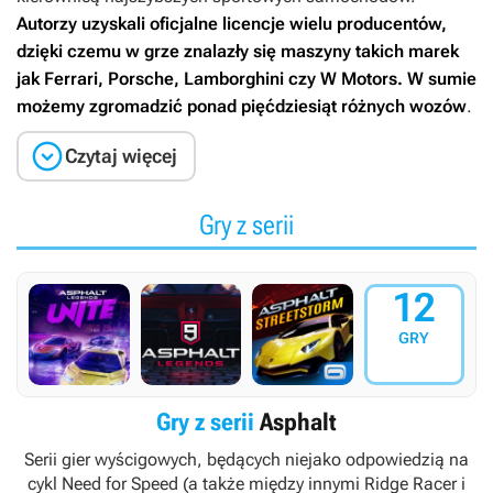
Autorzy uzyskali oficjalne licencje wielu producentów,
dzięki czemu w grze znalazły się maszyny takich marek
jak Ferrari, Porsche, Lamborghini czy W Motors. W sumie
możemy zgromadzić ponad pięćdziesiąt różnych wozów
.

Czytaj więcej
Gry z serii
12
GRY
Gry z serii
Asphalt
Serii gier wyścigowych, będących niejako odpowiedzią na
cykl
Need for Speed
(a także między innymi
Ridge Racer
i