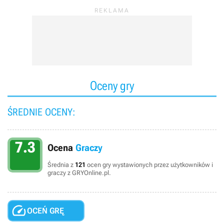
Oceny gry
ŚREDNIE OCENY:
7.3
Ocena
Graczy
Średnia z
121
ocen gry wystawionych przez użytkowników i
graczy z GRYOnline.pl.

OCEŃ GRĘ