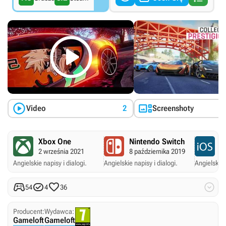



Video
2
Screenshoty
Xbox One
Nintendo Switch
A
2 września 2021
8 października 2019
26
Angielskie napisy i dialogi.
Angielskie napisy i dialogi.
Angielskie 




54
4
36
Producent:
Wydawca:
Gameloft
Gameloft