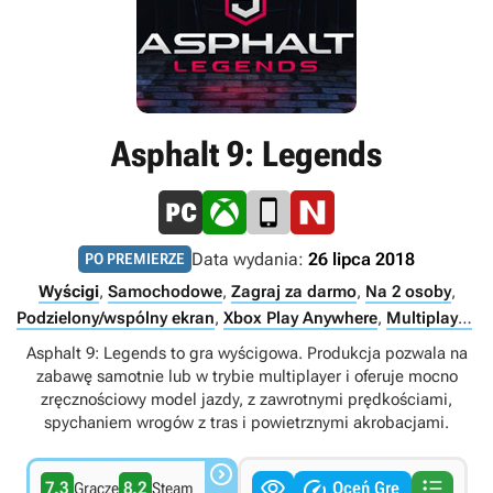
Asphalt 9: Legends
Data wydania:
26 lipca 2018
PO PREMIERZE
Wyścigi
,
Samochodowe
,
Zagraj za darmo
,
Na 2 osoby
,
Podzielony/wspólny ekran
,
Xbox Play Anywhere
,
Multiplayer
,
Singleplayer
,
Internet
Asphalt 9: Legends to gra wyścigowa. Produkcja pozwala na
zabawę samotnie lub w trybie multiplayer i oferuje mocno
zręcznościowy model jazdy, z zawrotnymi prędkościami,
spychaniem wrogów z tras i powietrznymi akrobacjami.




7.3
8.2
Oceń Grę
Gracze
Steam