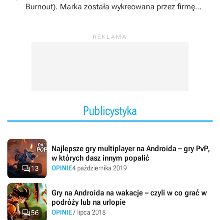
Burnout
). Marka została wykreowana przez firmę
Gameloft, która pełni funkcję głównego dewelopera i
wydawcy gier spod tego szyldu.
Publicystyka
Najlepsze gry multiplayer na Androida – gry PvP,
w których dasz innym popalić

OPINIE
4 października 2019
13
Gry na Androida na wakacje – czyli w co grać w
podróży lub na urlopie

OPINIE
7 lipca 2018
56