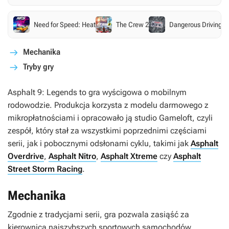
Need for Speed: Heat
The Crew 2
Dangerous Driving
Mechanika
Tryby gry
Asphalt 9: Legends
to gra wyścigowa o mobilnym
rodowodzie. Produkcja korzysta z modelu darmowego z
mikropłatnościami i opracowało ją studio Gameloft, czyli
zespół, który stał za wszystkimi poprzednimi częściami
serii, jak i pobocznymi odsłonami cyklu, takimi jak
Asphalt
Overdrive
,
Asphalt Nitro
,
Asphalt Xtreme
czy
Asphalt
Street Storm Racing
.
Mechanika
Zgodnie z tradycjami serii, gra pozwala zasiąść za
kierownicą najszybszych sportowych samochodów.