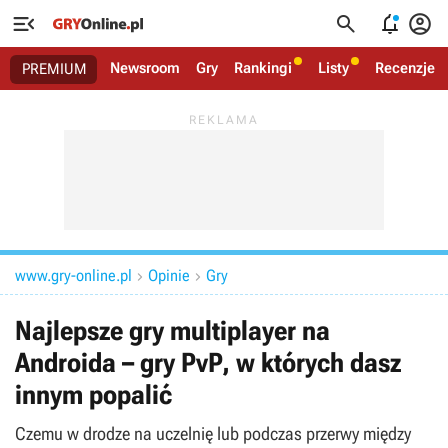




Newsroom
Gry
Rankingi
Listy
Recenzje
PREMIUM
www.gry-online.pl
Opinie
Gry


Najlepsze gry multiplayer na
Androida – gry PvP, w których dasz
innym popalić
Czemu w drodze na uczelnię lub podczas przerwy między