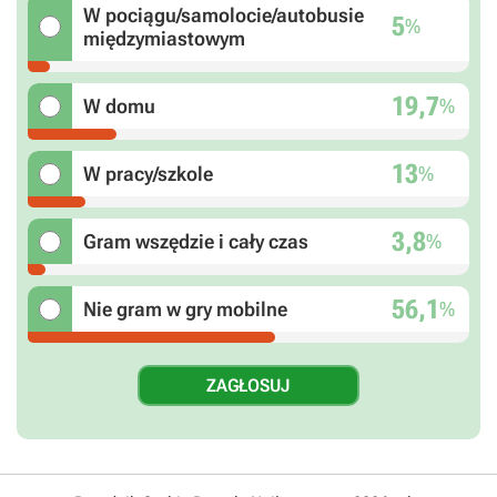
W pociągu/samolocie/autobusie
5
%
międzymiastowym
19,7
%
W domu
13
%
W pracy/szkole
3,8
%
Gram wszędzie i cały czas
56,1
%
Nie gram w gry mobilne