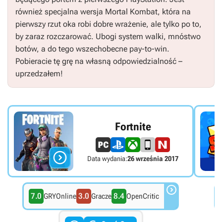
również specjalna wersja
Mortal Kombat
, która na
pierwszy rzut oka robi dobre wrażenie, ale tylko po to,
by zaraz rozczarować. Ubogi system walki, mnóstwo
botów, a do tego wszechobecne pay-to-win.
Pobieracie tę grę na własną odpowiedzialność –
uprzedzałem!
Fortnite

Data wydania:
26 września 2017

7.0
3.0
8.4
GRYOnline
Gracze
OpenCritic