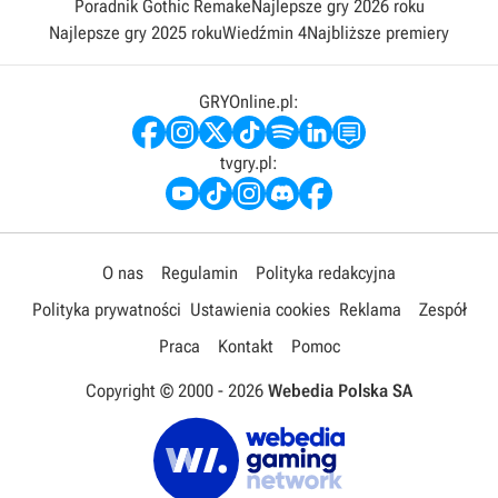
Poradnik Gothic Remake
Najlepsze gry 2026 roku
Najlepsze gry 2025 roku
Wiedźmin 4
Najbliższe premiery
GRYOnline.pl:
tvgry.pl:
O nas
Regulamin
Polityka redakcyjna
Polityka prywatności
Ustawienia cookies
Reklama
Zespół
Praca
Kontakt
Pomoc
Copyright © 2000 -
2026
Webedia Polska SA