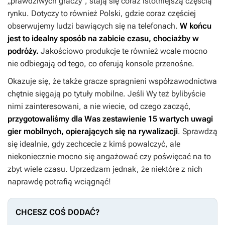
„prawdziwych graczy”, stają się coraz istotniejszą częścią
rynku. Dotyczy to również Polski, gdzie coraz częściej
obserwujemy ludzi bawiących się na telefonach.
W końcu
jest to idealny sposób na zabicie czasu, chociażby w
podróży.
Jakościowo produkcje te również wcale mocno
nie odbiegają od tego, co oferują konsole przenośne.
Okazuje się, że także gracze spragnieni współzawodnictwa
chętnie sięgają po tytuły mobilne. Jeśli Wy też bylibyście
nimi zainteresowani, a nie wiecie, od czego zacząć,
przygotowaliśmy dla Was zestawienie 15 wartych uwagi
gier mobilnych, opierających się na rywalizacji
.
Sprawdzą
się idealnie, gdy zechcecie z kimś powalczyć, ale
niekoniecznie mocno się angażować czy poświęcać na to
zbyt wiele czasu. Uprzedzam jednak, że niektóre z nich
naprawdę potrafią wciągnąć!
CHCESZ COŚ DODAĆ?