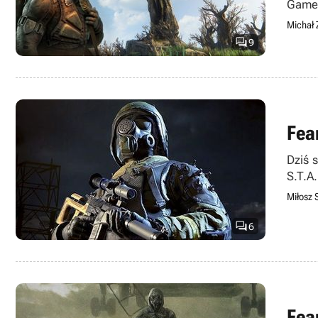
Games
Michał 

9
Fea
Dziś 
S.T.A
Miłosz 

6
Fea