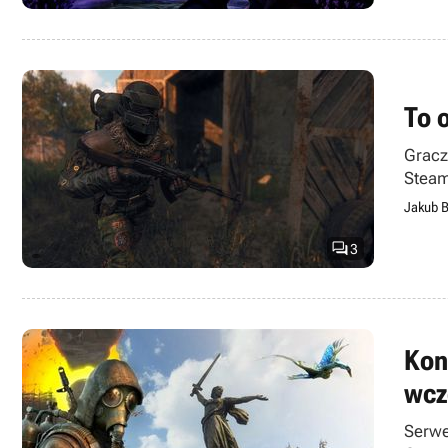
To 
Gracz
Steam
Jakub B

3
Kon
wcz
Serwe