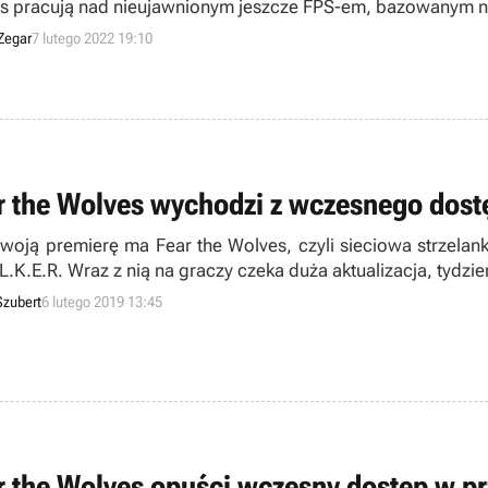
 pracują nad nieujawnionym jeszcze FPS-em, bazowanym na
Zegar
7 lutego 2022 19:10
r the Wolves wychodzi z wczesnego dost
swoją premierę ma Fear the Wolves, czyli sieciowa strzelan
.L.K.E.R. Wraz z nią na graczy czeka duża aktualizacja, tydz
Szubert
6 lutego 2019 13:45
r the Wolves opuści wczesny dostęp w p