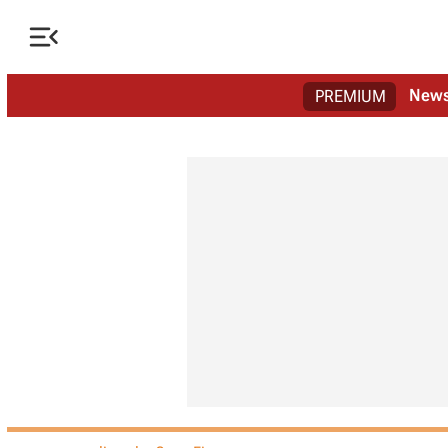

New
PREMIUM