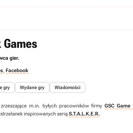
ok Games
ca gier.
es
,
Facebook
e gry
Wydane gry
Wiadomości
, zrzeszające m.in. byłych pracowników firmy
GSC Game 
strzelanek inspirowanych serią
S.T.A.L.K.E.R.