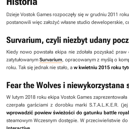
Historia
Dzieje Vostok Games rozpoczęły się w grudniu 2011 roku,
postanowili więc założyć własne studio deweloperskie, c
Survarium, czyli niezbyt udany poc
Kiedy nowo powstała ekipa nie zdołała pozyskać praw
zatytułowanym
Survarium
, opracowanym z myślą o kompu
roku. Tak się jednak nie stało, a
w kwietniu 2015 roku tyt
Fear the Wolves i niewykorzystana
W lutym 2018 roku ekipa Vostok Games zaprezentowała
czerpała garściami z dorobku marki
S.T.A.L.K.E.R.
(jej
wprowadzić powiew świeżości do gatunku battle roya
steamowym Wczesnym dostępie. W przeciwieństwie do 
Interactive
.