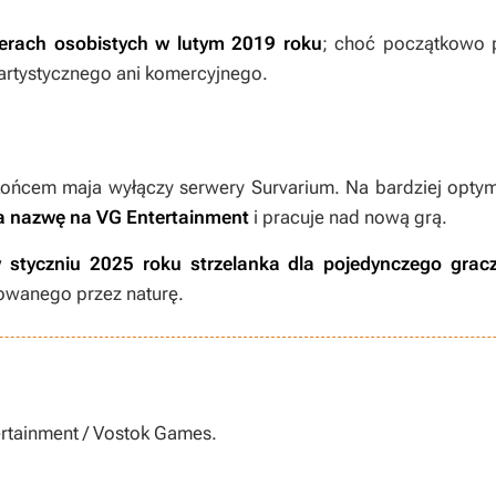
erach osobistych w lutym 2019 roku
; choć początkowo p
 artystycznego ani komercyjnego.
 końcem maja wyłączy serwery
Survarium
. Na bardziej opty
ła nazwę na VG Entertainment
i pracuje nad nową grą.
w styczniu 2025 roku strzelanka dla pojedynczego grac
owanego przez naturę.
ertainment / Vostok Games.