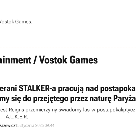
 Vostok Games.
ainment / Vostok Games
erani STALKER-a pracują nad postapokal
my się do przejętego przez naturę Paryża
est Reigns przemierzymy świadomy las w postapokaliptyc
S.T.A.L.K.E.R.
łażewicz
15 stycznia 2025 09:44