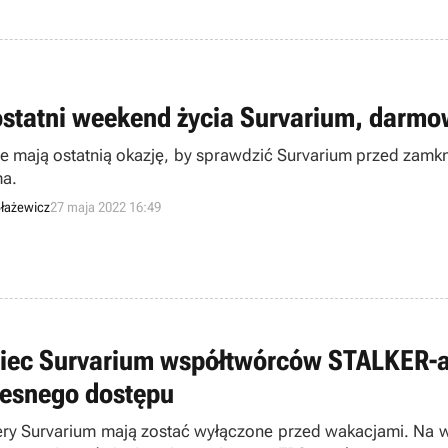
ostatni weekend życia Survarium, darm
e mają ostatnią okazję, by sprawdzić Survarium przed zamkn
a.
łażewicz
27 maja 2022 16:49
iec Survarium współtwórców STALKER-a; 
esnego dostępu
ry Survarium mają zostać wyłączone przed wakacjami. Na w