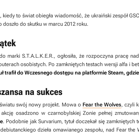
 kiedy to świat obiegła wiadomość, że ukraiński zespół GSC
o doszło do skutku w marcu 2012 roku.
zątek
 do marki
S.T.A.L.K.E.R.
, ogłosiła, że rozpoczyna pracę 
terach osobistych. Po zamkniętych testach wersji alfa i be
uł trafił do Wczesnego dostępu na platformie Steam, gdzie 
 szansa na sukces
 światu swój nowy projekt. Mowa o
Fear the Wolves
, czyli
 akcję osadzono w czarnobylskiej Zonie pełnej zmutowany
le
. Podobnie jak
Survarium
, tytuł doczekał się zamkniętych 
debiutanckiego dzieła omawianego zespołu, nad
Fear the 