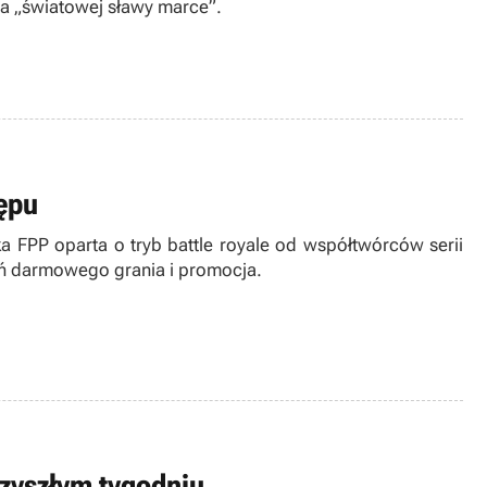
 „światowej sławy marce”.
ępu
ka FPP oparta o tryb battle royale od współtwórców serii
ień darmowego grania i promocja.
rzyszłym tygodniu