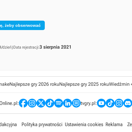
ię, żeby obserwować
3 sierpnia 2021
4/dzień)
Data rejestracji:
emake
Najlepsze gry 2026 roku
Najlepsze gry 2025 roku
Wiedźmin 
nline.pl:
tvgry.pl:
edakcyjna
Polityka prywatności
Ustawienia cookies
Reklama
Ze