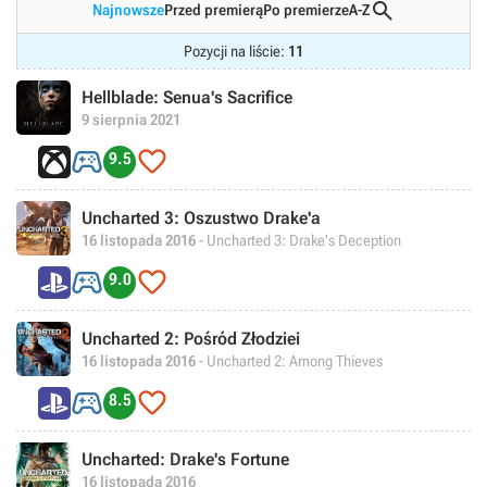

Najnowsze
Przed premierą
Po premierze
A-Z
Pozycji na liście:
11
Hellblade: Senua's Sacrifice
9 sierpnia 2021


9.5
Uncharted 3: Oszustwo Drake'a
16 listopada 2016
- Uncharted 3: Drake's Deception


9.0
Uncharted 2: Pośród Złodziei
16 listopada 2016
- Uncharted 2: Among Thieves


8.5
Uncharted: Drake's Fortune
16 listopada 2016