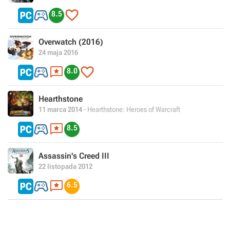


8.5
Overwatch (2016)
24 maja 2016



8.0
Hearthstone
11 marca 2014
- Hearthstone: Heroes of Warcraft


8.5
Assassin's Creed III
22 listopada 2012


6.5