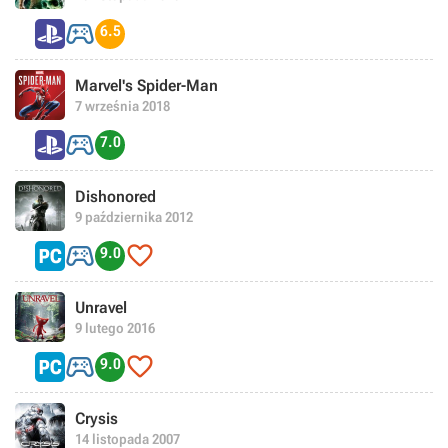

6.5
Marvel's Spider-Man
7 września 2018

7.0
Dishonored
9 października 2012


9.0
Unravel
9 lutego 2016


9.0
Crysis
14 listopada 2007