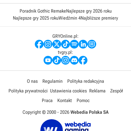
Poradnik Gothic Remake
Najlepsze gry 2026 roku
Najlepsze gry 2025 roku
Wiedźmin 4
Najbliższe premiery
GRYOnline.pl:
tvgry.pl:
O nas
Regulamin
Polityka redakcyjna
Polityka prywatności
Ustawienia cookies
Reklama
Zespół
Praca
Kontakt
Pomoc
Copyright © 2000 -
2026
Webedia Polska SA