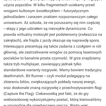
użycia pojazdów. W kilku fragmentach uciekamy przed
wrogami kultowym światłocyklem – futurystycznym
jednośladem i zarazem znakiem rozpoznawczym całego
uniwersum. Aż szkoda, że nie poruszamy się nim częściej
– etapy z jego udziałem są niezwykle dynamiczne. Co
prawda wirtualny motocykl jest podsterowny (zwłaszcza na
zakrętach), ale frajda z jazdy okazuje się naprawdę spora.
Interesująco prezentują się także zadania z czołgiem w roli
głównej, ale zestrzeliwanie wrogów za pomocą laserowych
pocisków to banalnie prosta czynność. W grze znajdziemy
także tryb multiplayer, zawierający jednak tylko
standardowe warianty rozgrywki. Mamy bowiem tradycyjny
deathmatch, Bit Runner – czyli moduł polegający na
zbieraniu bitów, zwiększających pokłady naszej energii,
oraz doskonale znaną rozgrywkę z przechwytywaniem flagi
(Capture the Flag). Ciekawostką jest fakt, że do gry
wieloosobowej wykorzystujemy postać, którą kierowaliśmy
w przygodzie dla pojedynczego gracza. Warto więc