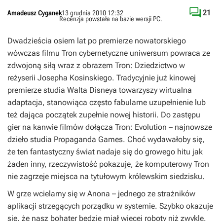

21
Amadeusz Cyganek
13 grudnia 2010 12:32
Recenzja powstała na bazie wersji
PC
.
Dwadzieścia osiem lat po premierze nowatorskiego
wówczas filmu
Tron
cybernetyczne uniwersum powraca ze
zdwojoną siłą wraz z obrazem
Tron: Dziedzictwo
w
reżyserii Josepha Kosinskiego. Tradycyjnie już kinowej
premierze studia Walta Disneya towarzyszy wirtualna
adaptacja, stanowiąca często fabularne uzupełnienie lub
też dająca początek zupełnie nowej historii. Do zastępu
gier na kanwie filmów dołącza
Tron: Evolution
– najnowsze
dzieło studia Propaganda Games. Choć wydawałoby się,
że ten fantastyczny świat nadaje się do growego hitu jak
żaden inny, rzeczywistość pokazuje, że komputerowy
Tron
nie zagrzeje miejsca na tytułowym królewskim siedzisku.
W grze wcielamy się w Anona – jednego ze strażników
aplikacji strzegących porządku w systemie. Szybko okazuje
się, że nasz bohater będzie miał więcej roboty niż zwykle.