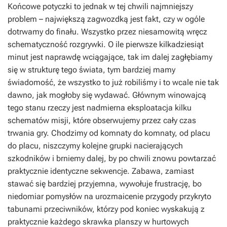
Końcowe potyczki to jednak w tej chwili najmniejszy
problem – największą zagwozdką jest fakt, czy w ogóle
dotrwamy do finału. Wszystko przez niesamowitą wręcz
schematyczność rozgrywki. O ile pierwsze kilkadziesiąt
minut jest naprawdę wciągające, tak im dalej zagłębiamy
się w strukturę tego świata, tym bardziej mamy
świadomość, że wszystko to już robiliśmy i to wcale nie tak
dawno, jak mogłoby się wydawać. Głównym winowajcą
tego stanu rzeczy jest nadmierna eksploatacja kilku
schematów misji, które obserwujemy przez cały czas
trwania gry. Chodzimy od komnaty do komnaty, od placu
do placu, niszczymy kolejne grupki nacierających
szkodników i brniemy dalej, by po chwili znowu powtarzać
praktycznie identyczne sekwencje. Zabawa, zamiast
stawać się bardziej przyjemna, wywołuje frustrację, bo
niedomiar pomysłów na urozmaicenie przygody przykryto
tabunami przeciwników, którzy pod koniec wyskakują z
praktycznie każdego skrawka planszy w hurtowych