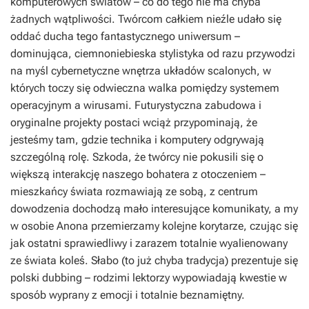
komputerowych światów – co do tego nie ma chyba
żadnych wątpliwości. Twórcom całkiem nieźle udało się
oddać ducha tego fantastycznego uniwersum –
dominująca, ciemnoniebieska stylistyka od razu przywodzi
na myśl cybernetyczne wnętrza układów scalonych, w
których toczy się odwieczna walka pomiędzy systemem
operacyjnym a wirusami. Futurystyczna zabudowa i
oryginalne projekty postaci wciąż przypominają, że
jesteśmy tam, gdzie technika i komputery odgrywają
szczególną rolę. Szkoda, że twórcy nie pokusili się o
większą interakcję naszego bohatera z otoczeniem –
mieszkańcy świata rozmawiają ze sobą, z centrum
dowodzenia dochodzą mało interesujące komunikaty, a my
w osobie Anona przemierzamy kolejne korytarze, czując się
jak ostatni sprawiedliwy i zarazem totalnie wyalienowany
ze świata koleś. Słabo (to już chyba tradycja) prezentuje się
polski dubbing – rodzimi lektorzy wypowiadają kwestie w
sposób wyprany z emocji i totalnie beznamiętny.