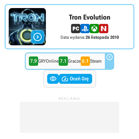
Tron Evolution

Data wydania:
26 listopada 2010

7.9
7.1
6.1
GRYOnline
Gracze
Steam


Oceń Grę