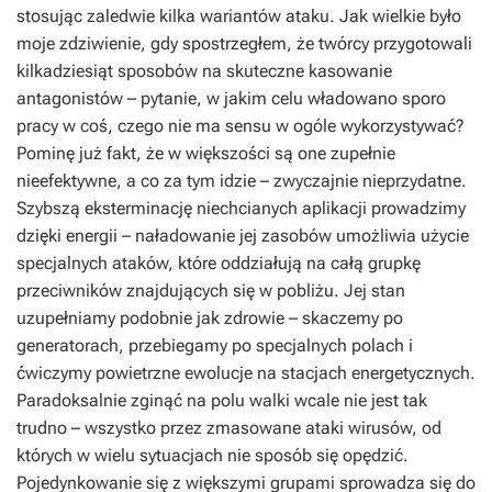
stosując zaledwie kilka wariantów ataku. Jak wielkie było
moje zdziwienie, gdy spostrzegłem, że twórcy przygotowali
kilkadziesiąt sposobów na skuteczne kasowanie
antagonistów – pytanie, w jakim celu władowano sporo
pracy w coś, czego nie ma sensu w ogóle wykorzystywać?
Pominę już fakt, że w większości są one zupełnie
nieefektywne, a co za tym idzie – zwyczajnie nieprzydatne.
Szybszą eksterminację niechcianych aplikacji prowadzimy
dzięki energii – naładowanie jej zasobów umożliwia użycie
specjalnych ataków, które oddziałują na całą grupkę
przeciwników znajdujących się w pobliżu. Jej stan
uzupełniamy podobnie jak zdrowie – skaczemy po
generatorach, przebiegamy po specjalnych polach i
ćwiczymy powietrzne ewolucje na stacjach energetycznych.
Paradoksalnie zginąć na polu walki wcale nie jest tak
trudno – wszystko przez zmasowane ataki wirusów, od
których w wielu sytuacjach nie sposób się opędzić.
Pojedynkowanie się z większymi grupami sprowadza się do