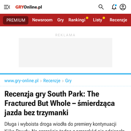




Newsroom
Gry
Rankingi
Listy
Recenzje
PREMIUM
www.gry-online.pl
Recenzje
Gry


Recenzja gry South Park: The
Fractured But Whole – śmierdząca
jazda bez trzymanki
Długa i wyboista droga wiodła do premiery kontynuacji