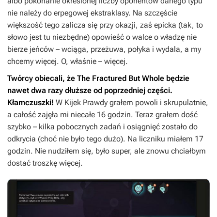
albo pokonanie określonej liczby oponentów danego typu
nie należy do erpegowej ekstraklasy. Na szczęście
większość tego zalicza się przy okazji, zaś epicka (tak, to
słowo jest tu niezbędne) opowieść o walce o władzę nie
bierze jeńców – wciąga, przeżuwa, połyka i wydala, a my
chcemy więcej. O, właśnie – więcej.
Twórcy obiecali, że
The Fractured But Whole
będzie
nawet dwa razy dłuższe od poprzedniej części.
Kłamczuszki!
W
Kijek Prawdy
grałem powoli i skrupulatnie,
a całość zajęła mi niecałe 16 godzin. Teraz grałem dość
szybko – kilka pobocznych zadań i osiągnięć zostało do
odkrycia (choć nie było tego dużo). Na liczniku miałem 17
godzin. Nie nudziłem się, było super, ale znowu chciałbym
dostać troszkę więcej.