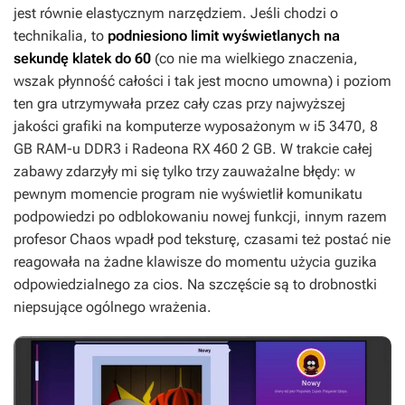
jest równie elastycznym narzędziem. Jeśli chodzi o
technikalia, to
podniesiono limit wyświetlanych na
sekundę klatek do 60
(co nie ma wielkiego znaczenia,
wszak płynność całości i tak jest mocno umowna) i poziom
ten gra utrzymywała przez cały czas przy najwyższej
jakości grafiki na komputerze wyposażonym w i5 3470, 8
GB RAM-u DDR3 i Radeona RX 460 2 GB. W trakcie całej
zabawy zdarzyły mi się tylko trzy zauważalne błędy: w
pewnym momencie program nie wyświetlił komunikatu
podpowiedzi po odblokowaniu nowej funkcji, innym razem
profesor Chaos wpadł pod teksturę, czasami też postać nie
reagowała na żadne klawisze do momentu użycia guzika
odpowiedzialnego za cios. Na szczęście są to drobnostki
niepsujące ogólnego wrażenia.