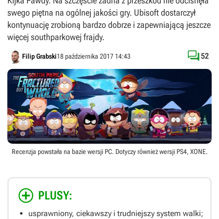
Kijka Pawdy. Na szczęście żadna z przeszkód nie odcisnęła
swego piętna na ogólnej jakości gry. Ubisoft dostarczył
kontynuację zrobioną bardzo dobrze i zapewniającą jeszcze
więcej southparkowej frajdy.

52
Filip Grabski
18 października 2017 14:43
Recenzja powstała na bazie wersji
PC
. Dotyczy również wersji
PS4
,
XONE
.
PLUSY:
usprawniony, ciekawszy i trudniejszy system walki;