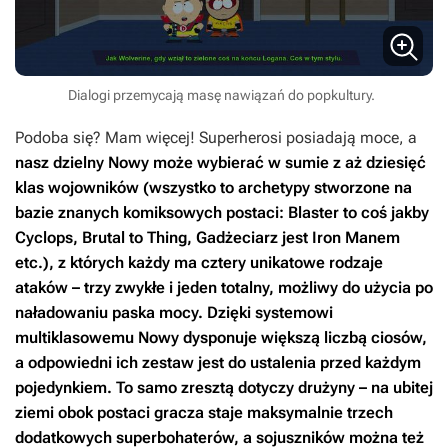
Dialogi przemycają masę nawiązań do popkultury.
Podoba się? Mam więcej! Superherosi posiadają moce, a
nasz dzielny Nowy może wybierać w sumie z aż dziesięć
klas wojowników
(wszystko to archetypy stworzone na
bazie znanych komiksowych postaci: Blaster to coś jakby
Cyclops, Brutal to Thing, Gadżeciarz jest Iron Manem
etc.), z których każdy ma cztery unikatowe rodzaje
ataków – trzy zwykłe i jeden totalny, możliwy do użycia po
naładowaniu paska mocy. Dzięki systemowi
multiklasowemu Nowy dysponuje większą liczbą ciosów,
a odpowiedni ich zestaw jest do ustalenia przed każdym
pojedynkiem. To samo zresztą dotyczy drużyny – na ubitej
ziemi obok postaci gracza staje maksymalnie trzech
dodatkowych superbohaterów, a sojuszników można też