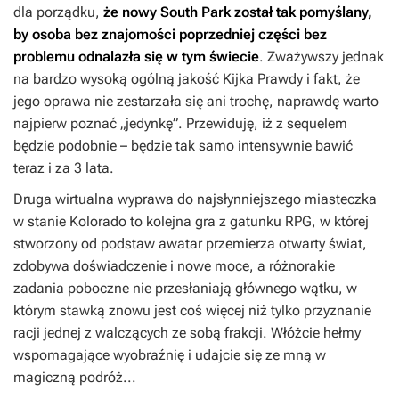
dla porządku,
że nowy
South Park
został tak pomyślany,
by osoba bez znajomości poprzedniej części bez
problemu odnalazła się w tym świecie
. Zważywszy jednak
na bardzo wysoką ogólną jakość
Kijka Prawdy
i fakt, że
jego oprawa nie zestarzała się ani trochę, naprawdę warto
najpierw poznać „jedynkę”. Przewiduję, iż z sequelem
będzie podobnie – będzie tak samo intensywnie bawić
teraz i za 3 lata.
Druga wirtualna wyprawa do najsłynniejszego miasteczka
w stanie Kolorado to kolejna gra z gatunku RPG, w której
stworzony od podstaw awatar przemierza otwarty świat,
zdobywa doświadczenie i nowe moce, a różnorakie
zadania poboczne nie przesłaniają głównego wątku, w
którym stawką znowu jest coś więcej niż tylko przyznanie
racji jednej z walczących ze sobą frakcji. Włóżcie hełmy
wspomagające wyobraźnię i udajcie się ze mną w
magiczną podróż...