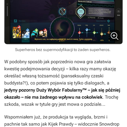
Superheros bez supermodyfikacji to żaden superheros.
W podobny sposób jak poprzednio nowa gra załatwia
kwestię podejmowania decyzji – kilka razy mamy okazję
określać własną tożsamość (panseksualny czeski
buddysta?!), co potem pojawia się tylko dialogach, a
jedyny pozorny Duży Wybór Fabularny™ – jak się później
okazało – nie ma żadnego wpływu na cokolwiek
. Trochę
szkoda, wszak w tytule gry jest mowa o podziale...
Wspomniałem już, że produkcja ta wygląda, brzmi i
pachnie tak samo jak
Kijek Prawdy
– widocznie Snowdrop