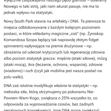
wyłącznie zaspokajaniu naszego pędu glamour – ubieramy
Nowego w taki strój, jaki nam akurat pasuje, nie ma to
jednak wpływu na statystyki.
Nowy
South Park
stawia na artefakty i DNA. Te pierwsze to
miejsca odblokowywane z każdym kolejnym poziomem
postaci, w które wkładamy magiczne „coś” (np. Żyroskop
Komandosa Szopa będący tak naprawdę złotym fidget
spinnerem) wpływające na premie drużynowe – np.
obrażenia od uderzeń krytycznych lub regenerację zdrowia
albo poziom statystyk gracza: mięśnie (ataki siłowe), mózg
(ataki mocą), ikra (leczenie, ochrona, wsparcie), zdrowie
(wiadomo) i ruch (czyli jak mobilna jest nasza postać na
polu walki).
DNA zaś istotnie modyfikuje właśnie te statystyki – np.
nieboska siła, którą otrzymujemy po pokonaniu Nie-
Powiem-Wam-Kogo, zwiększa o 25% wszystko to, co
odpowiada za wyprowadzanie ciosów, bez żadnych
negatywnych konsekwencji. Inne DNA mogą zwiększyć