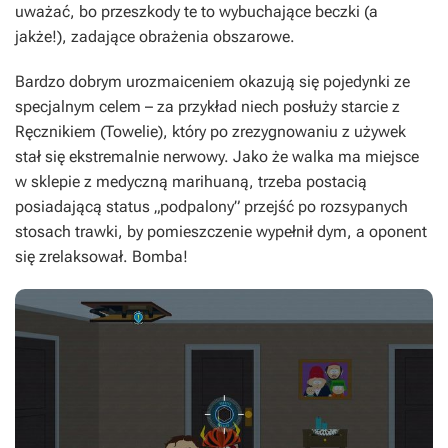
uważać, bo przeszkody te to wybuchające beczki (a
jakże!), zadające obrażenia obszarowe.
Bardzo dobrym urozmaiceniem okazują się pojedynki ze
specjalnym celem – za przykład niech posłuży starcie z
Ręcznikiem (Towelie), który po zrezygnowaniu z używek
stał się ekstremalnie nerwowy. Jako że walka ma miejsce
w sklepie z medyczną marihuaną, trzeba postacią
posiadającą status „podpalony” przejść po rozsypanych
stosach trawki, by pomieszczenie wypełnił dym, a oponent
się zrelaksował. Bomba!