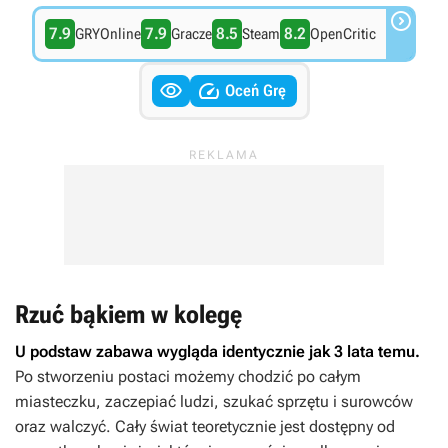

7.9
7.9
8.5
8.2
GRYOnline
Gracze
Steam
OpenCritic


Oceń Grę
Rzuć bąkiem w kolegę
U podstaw zabawa wygląda identycznie jak 3 lata temu.
Po stworzeniu postaci możemy chodzić po całym
miasteczku, zaczepiać ludzi, szukać sprzętu i surowców
oraz walczyć. Cały świat teoretycznie jest dostępny od