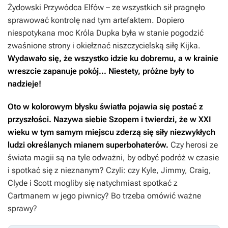
Żydowski Przywódca Elfów – ze wszystkich sił pragnęło
sprawować kontrolę nad tym artefaktem. Dopiero
niespotykana moc Króla Dupka była w stanie pogodzić
zwaśnione strony i okiełznać niszczycielską siłę Kijka.
Wydawało się, że wszystko idzie ku dobremu, a w krainie
wreszcie zapanuje pokój... Niestety, próżne były to
nadzieje!
Oto w kolorowym błysku światła pojawia się postać z
przyszłości. Nazywa siebie Szopem i twierdzi, że w XXI
wieku w tym samym miejscu zderzą się siły niezwykłych
ludzi określanych mianem superbohaterów.
Czy herosi ze
świata magii są na tyle odważni, by odbyć podróż w czasie
i spotkać się z nieznanym? Czyli: czy Kyle, Jimmy, Craig,
Clyde i Scott mogliby się natychmiast spotkać z
Cartmanem w jego piwnicy? Bo trzeba omówić ważne
sprawy?