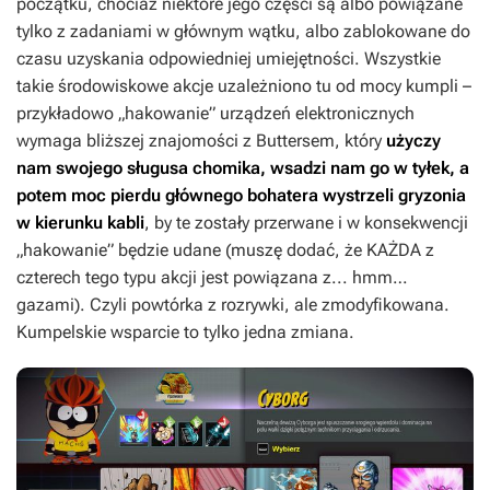
początku, chociaż niektóre jego części są albo powiązane
tylko z zadaniami w głównym wątku, albo zablokowane do
czasu uzyskania odpowiedniej umiejętności. Wszystkie
takie środowiskowe akcje uzależniono tu od mocy kumpli –
przykładowo „hakowanie” urządzeń elektronicznych
wymaga bliższej znajomości z Buttersem, który
użyczy
nam swojego sługusa chomika, wsadzi nam go w tyłek, a
potem moc pierdu głównego bohatera wystrzeli gryzonia
w kierunku kabli
, by te zostały przerwane i w konsekwencji
„hakowanie” będzie udane (muszę dodać, że KAŻDA z
czterech tego typu akcji jest powiązana z... hmm…
gazami). Czyli powtórka z rozrywki, ale zmodyfikowana.
Kumpelskie wsparcie to tylko jedna zmiana.