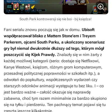
South Park kontrowersji się nie boi - bij księdza!
Fani serialu znowu poczują się jak w domu.
Ubisoft
współpracował blisko z Mattem Stone’em i Treyem
Parkerem, ojcami
South Parku
, a ukończony scenariusz
gry był niemal dwukrotnie dłuższy od tego, którym mógł
poszczycić się
Kijek Prawdy
.
Znalazły się w nim żarty z
każdej możliwej kategorii (serio: dostaje się Netflixowi,
Kanye Westowi, księżom, różnym grom komputerowym,
przesadnej politycznej poprawności w szkołach itp.), a
odwołań do popkultury, współczesnych wydarzeń czy
starszych odcinków animacji występuje tu bez liku. I – co
jest bardzo ważne – całość okazuje się naprawdę
zabawna, choć tym razem minimalnie za bardzo skupiono
się na tyłku i pierdzeniu. Ten pachnący temat pojawi się tu
zresztą jeszcze kilkakrotnie.