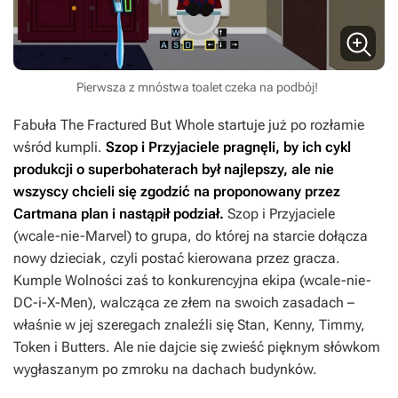
Pierwsza z mnóstwa toalet czeka na podbój!
Fabuła
The Fractured But Whole
startuje już po rozłamie
wśród kumpli.
Szop i Przyjaciele pragnęli, by ich cykl
produkcji o superbohaterach był najlepszy, ale nie
wszyscy chcieli się zgodzić na proponowany przez
Cartmana plan i nastąpił podział.
Szop i Przyjaciele
(wcale-nie-Marvel) to grupa, do której na starcie dołącza
nowy dzieciak, czyli postać kierowana przez gracza.
Kumple Wolności zaś to konkurencyjna ekipa (wcale-nie-
DC-i-X-Men), walcząca ze złem na swoich zasadach –
właśnie w jej szeregach znaleźli się Stan, Kenny, Timmy,
Token i Butters. Ale nie dajcie się zwieść pięknym słówkom
wygłaszanym po zmroku na dachach budynków.