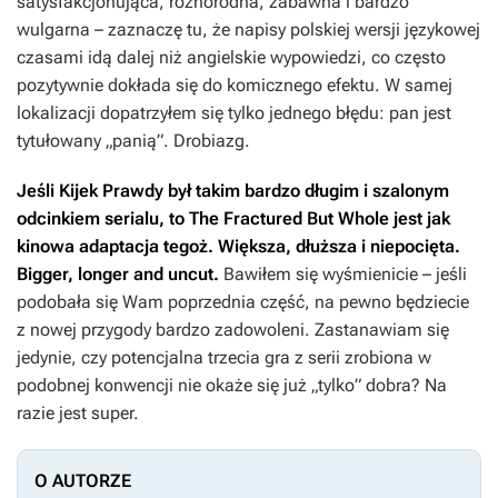
satysfakcjonująca, różnorodna, zabawna i bardzo
wulgarna – zaznaczę tu, że napisy polskiej wersji językowej
czasami idą dalej niż angielskie wypowiedzi, co często
pozytywnie dokłada się do komicznego efektu. W samej
lokalizacji dopatrzyłem się tylko jednego błędu: pan jest
tytułowany „panią”. Drobiazg.
Jeśli
Kijek Prawdy
był takim bardzo długim i szalonym
odcinkiem serialu, to
The Fractured But Whole
jest jak
kinowa adaptacja tegoż. Większa, dłuższa i niepocięta.
Bigger, longer and uncut.
Bawiłem się wyśmienicie – jeśli
podobała się Wam poprzednia część, na pewno będziecie
z nowej przygody bardzo zadowoleni. Zastanawiam się
jedynie, czy potencjalna trzecia gra z serii zrobiona w
podobnej konwencji nie okaże się już „tylko” dobra? Na
razie jest super.
O AUTORZE