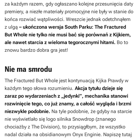
za każdym razem, gdy ogłaszano kolejne przesunięcia daty
premiery, a niezłe materiały promocyjne nie były w stanie do
końca rozwiać wątpliwości. Wreszcie jednak odetchnąłem
z ulgą
– ukończona wersja
South Parku: The Fractured
But Whole
nie tylko nie musi bać się porównań z
Kijkiem
,
ale nawet starcia z wieloma tegorocznymi hitami.
Bo to
znowu bardzo dobra gra jest!
Nie ma smrodu
The Fractured But Whole
jest kontynuacją
Kijka Prawdy
w
każdym tego słowa rozumieniu.
Akcja tytułu dzieje się
zaraz po wydarzeniach z „jedynki”, mechanika stanowi
rozwinięcie tego, co już znamy, a całość wygląda i brzmi
niezwykle podobnie.
Na tyle podobnie, że gdyby na starcie
nie wyświetlało się logo silnika Snowdrop (znanego
chociażby z
The Division
), to przysiągłbym, że wszystko
nadal działa na obsidianowym Onyx Enginie. Napiszę tutaj