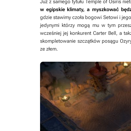
Już z samego tytułu
Temple of Osiris
nie
w egipskie klimaty, a myszkować będzi
gdzie stawimy czoła bogowi Setowi i jego
jedynymi którzy mogą mu w tym przesz
wcześniej jej konkurent Carter Bell, a ta
skompletowanie szczątków posągu Ozyrys
ze złem.