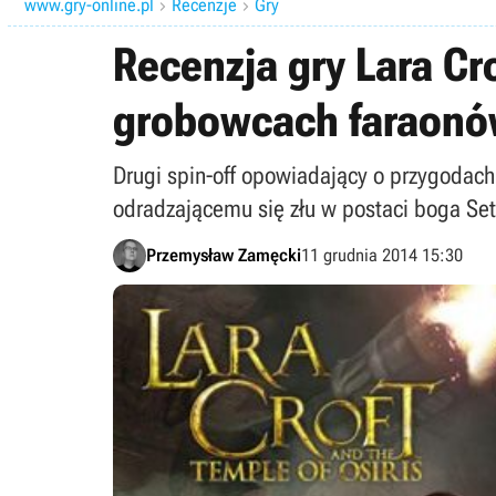
www.gry-online.pl
Recenzje
Gry


Recenzja gry Lara Cr
grobowcach faraon
Drugi spin-off opowiadający o przygodach 
odradzającemu się złu w postaci boga Set
Przemysław Zamęcki
11 grudnia 2014 15:30