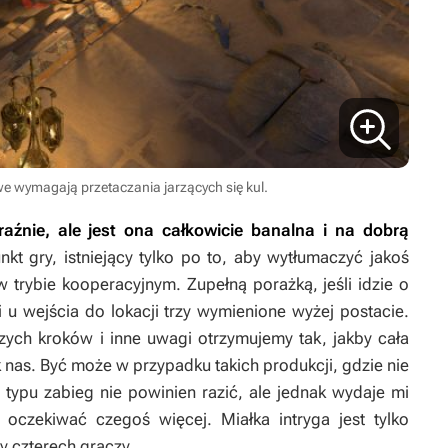
e wymagają przetaczania jarzących się kul.
aźnie, ale jest ona całkowicie banalna i na dobrą
kt gry, istniejący tylko po to, aby wytłumaczyć jakoś
trybie kooperacyjnym. Zupełną porażką, jeśli idzie o
 u wejścia do lokacji trzy wymienione wyżej postacie.
ch kroków i inne uwagi otrzymujemy tak, jakby cała
nas. Być może w przypadku takich produkcji, gdzie nie
ypu zabieg nie powinien razić, ale jednak wydaje mi
oczekiwać czegoś więcej. Miałka intryga jest tylko
 czterech graczy.