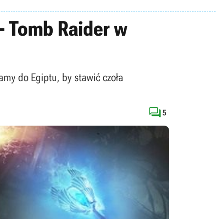
 - Tomb Raider w
iamy do Egiptu, by stawić czoła

5