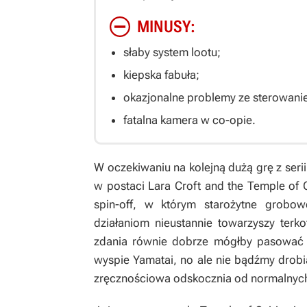
MINUSY:
słaby system lootu;
kiepska fabuła;
okazjonalne problemy ze sterowanie
fatalna kamera w co-opie.
W oczekiwaniu na kolejną dużą grę z seri
w postaci
Lara Croft and the Temple of O
spin-off, w którym starożytne grobo
działaniom nieustannie towarzyszy ter
zdania równie dobrze mógłby pasować d
wyspie Yamatai, no ale nie bądźmy drobi
zręcznościowa odskocznia od normalnych