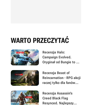
WARTO PRZECZYTAĆ
Recenzja Halo:
Campaign Evolved.
Oryginał od Bungie to w
2026 nadal rewelacyjna
gra, ale Halo Studios jej
Recenzja Beast of
chyba nie rozumie
Reincarnation - RPG akcji
raczej tylko dla fanów
gatunku. Po pierwszej
połowie twórcy
Recenzja Assassin’s
zapomnieli o największej
Creed Black Flag
sile swojej gry
Resynced. Najlepszy