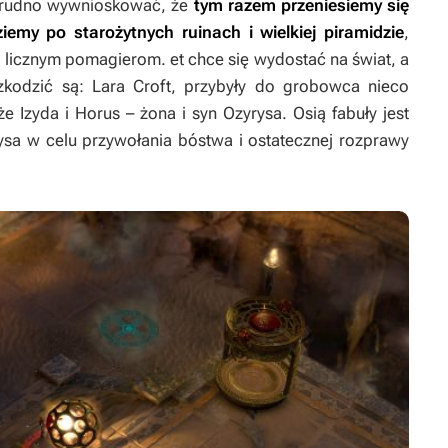
trudno wywnioskować, że
tym razem przeniesiemy się
emy po starożytnych ruinach i wielkiej piramidzie
,
 licznym pomagierom. et chce się wydostać na świat, a
kodzić są: Lara Croft, przybyły do grobowca nieco
kże Izyda i Horus – żona i syn Ozyrysa. Osią fabuły jest
a w celu przywołania bóstwa i ostatecznej rozprawy