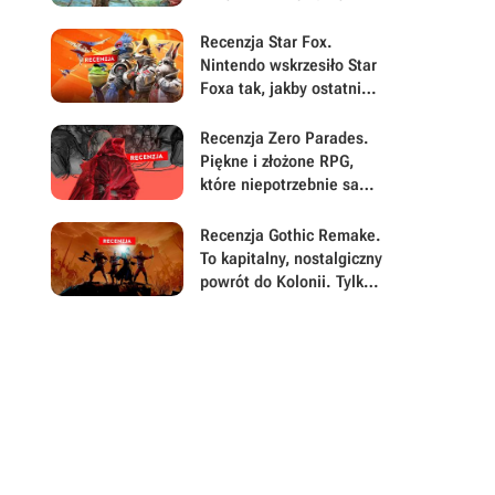
Assassyn od lat to po
prostu stary Assassyn w
Recenzja Star Fox.
nowym, pięknym
Nintendo wskrzesiło Star
wydaniu
Foxa tak, jakby ostatnie
25 lat w grach prawie się
nie wydarzyło
Recenzja Zero Parades.
Piękne i złożone RPG,
które niepotrzebnie samo
się sabotuje
Recenzja Gothic Remake.
To kapitalny, nostalgiczny
powrót do Kolonii. Tylko
błędy nie pozwalają w
pełni świętować