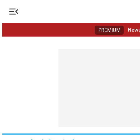

New
PREMIUM