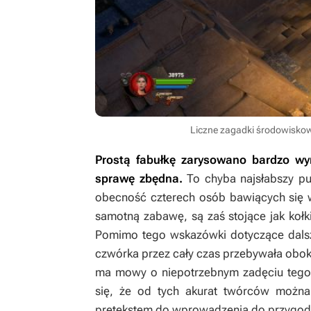
Liczne zagadki środowiskow
Prostą fabułkę zarysowano bardzo wyr
sprawę zbędna.
To chyba najsłabszy pun
obecność czterech osób bawiących się w 
samotną zabawę, są zaś stojące jak kołki
Pomimo tego wskazówki dotyczące dalszy
czwórka przez cały czas przebywała obok 
ma mowy o niepotrzebnym zadęciu tego t
się, że od tych akurat twórców można 
pretekstem do wprowadzenia do przygody