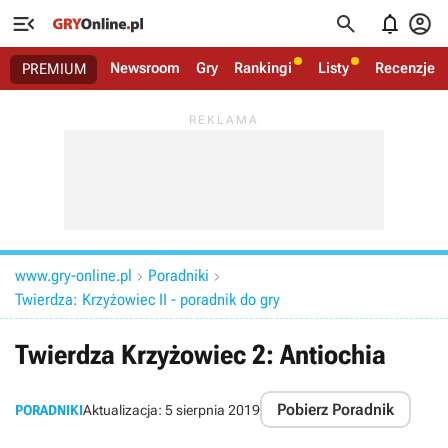




Newsroom
Gry
Rankingi
Listy
Recenzje
PREMIUM
www.gry-online.pl
Poradniki


Twierdza: Krzyżowiec II - poradnik do gry
Twierdza Krzyżowiec 2: Antiochia
Pobierz Poradnik
PORADNIKI
Aktualizacja:
5 sierpnia 2019