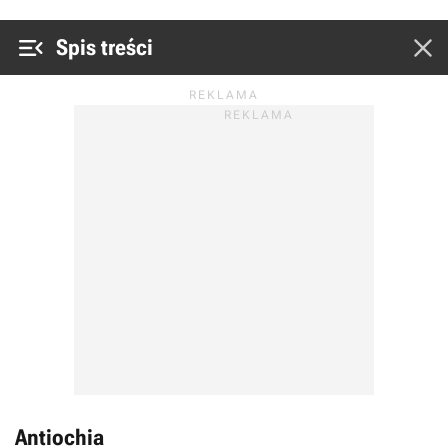


Spis treści
Antiochia