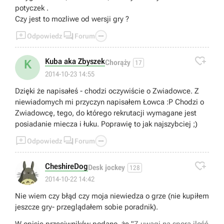
potyczek .
Czy jest to mozliwe od wersji gry ?



Odpowiedz
Forum

Kuba aka Zbyszek
K
Chorąży
17
2014-10-23 14:55
Dzięki że napisałeś - chodzi oczywiście o Zwiadowce. Z
niewiadomych mi przyczyn napisałem Łowca :P Chodzi o
Zwiadowcę, tego, do którego rekrutacji wymagane jest
posiadanie miecza i łuku. Poprawię to jak najszybciej ;)



Odpowiedz
Forum

CheshireDog
Desk jockey
128
2014-10-22 14:42
Nie wiem czy błąd czy moja niewiedza o grze (nie kupiłem
jeszcze gry- przeglądałem sobie poradnik).