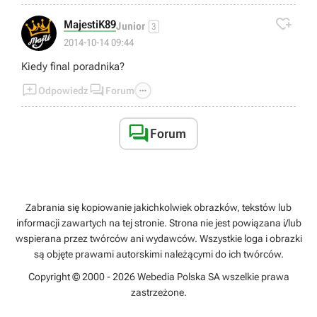

MajestiK89
Junior
3
2014-10-14 09:44
Kiedy final poradnika?



Odpowiedz
Forum

Forum
Zabrania się kopiowanie jakichkolwiek obrazków, tekstów lub
informacji zawartych na tej stronie. Strona nie jest powiązana i/lub
wspierana przez twórców ani wydawców. Wszystkie loga i obrazki
są objęte prawami autorskimi należącymi do ich twórców.
Copyright © 2000 - 2026 Webedia Polska SA wszelkie prawa
zastrzeżone.