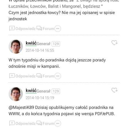
W opisie przeciwników podano, że "
Z uwagi na sporą ilość
Łuczników,
Łowców
, Balist i Mangonel, będziesz
"
Czym jest jednostka łowcy? Nie ma jej opisanej w spisie
jednostek



Odpowiedz
Forum

kwiść
Generał
129
2014-10-14 16:55
W tym tygodniu do poradnika dojdą jeszcze porady
odnośnie misji w kampanii.



Odpowiedz
Forum

kwiść
Generał
129
2014-10-14 15:19
@MajestiK89 Dzisiaj opublikujemy całość poradnika na
WWW, a do końca tygodnia pojawi się wersja PDF/ePUB.



Odpowiedz
Forum