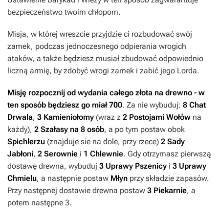
bezpieczeństwo twoim chłopom.
Misja, w której wreszcie przyjdzie ci rozbudować swój
zamek, podczas jednoczesnego odpierania wrogich
ataków, a także będziesz musiał zbudować odpowiednio
liczną armię, by zdobyć wrogi zamek i zabić jego Lorda.
Misję rozpocznij od wydania całego złota na drewno - w
ten sposób będziesz go miał 700
. Za nie wybuduj:
8 Chat
Drwala
,
3 Kamieniołomy
(wraz z
2 Postojami Wołów
na
każdy),
2 Szałasy na 8 osób
, a po tym postaw obok
Spichlerzu
(znajduje sie na dole, przy rzece)
2 Sady
Jabłoni
,
2 Serownie
i
1 Chlewnie
. Gdy otrzymasz pierwszą
dostawę drewna, wybuduj
3 Uprawy Pszenicy
i
3 Uprawy
Chmielu
, a następnie postaw
Młyn
przy składzie zapasów.
Przy następnej dostawie drewna postaw
3 Piekarnie
, a
potem następne 3.