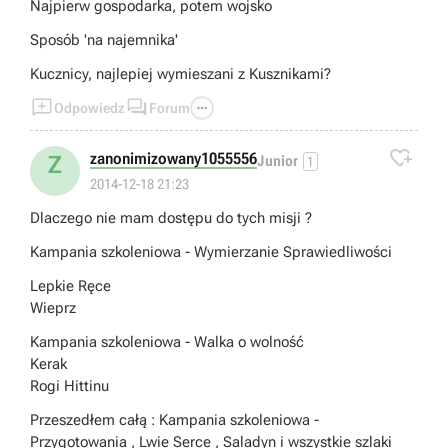
Najpierw gospodarka, potem wojsko
Sposób 'na najemnika'
Kucznicy, najlepiej wymieszani z Kusznikami?



Odpowiedz
Forum

zanonimizowany1055556
Z
Junior
1
2014-12-18 21:23
Dlaczego nie mam dostępu do tych misji ?
Kampania szkoleniowa - Wymierzanie Sprawiedliwości
Lepkie Ręce
Wieprz
Kampania szkoleniowa - Walka o wolność
Kerak
Rogi Hittinu
Przeszedłem całą : Kampania szkoleniowa -
Przygotowania , Lwie Serce , Saladyn i wszystkie szlaki