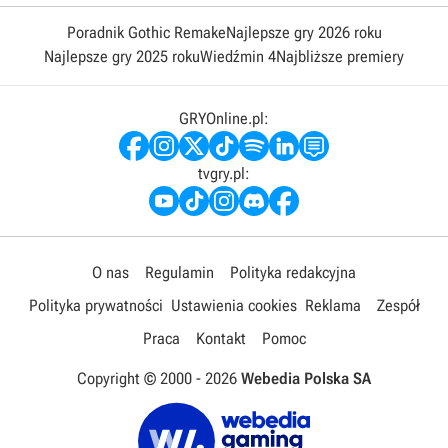
Poradnik Gothic Remake
Najlepsze gry 2026 roku
Najlepsze gry 2025 roku
Wiedźmin 4
Najbliższe premiery
GRYOnline.pl:
tvgry.pl:
O nas
Regulamin
Polityka redakcyjna
Polityka prywatności
Ustawienia cookies
Reklama
Zespół
Praca
Kontakt
Pomoc
Copyright © 2000 -
2026
Webedia Polska SA