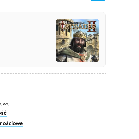
zowe
ość
wnościowe