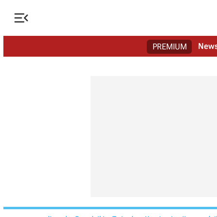

New
PREMIUM