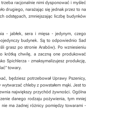
o trzeba racjonalnie nimi dysponować i myśleć
ło drugiego, narażając się jednak przez to na
ych odstępach, zmniejszając liczbę budynków
ia - jabłek, sera i mięsa - jedynym, czego
 pojedynczy budynek. Są to odpowiednio Sad
śli grasz po stronie Arabów). Po wzniesieniu
ko krótką chwilę, a zaczną one produkować
sko Spichlerza - zmaksymalizujesz produkcję,
dać" towary.
kać, będziesz potrzebował Uprawy Pszenicy,
by wytwarzać chleby z powstałem mąki. Jest to
pewnia największy przychód żywności. Ogólna
rzenie danego rodzaju pożywienia, tym mniej
e nie ma żadnej różnicy pomiędzy towarami -