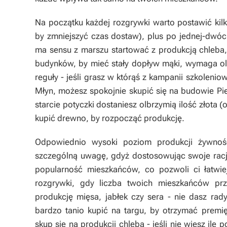
Na początku każdej rozgrywki warto postawić kilk
by zmniejszyć czas dostaw), plus po jednej-dwó
ma sensu z marszu startować z produkcją chleb
budynków, by mieć stały dopływ mąki, wymaga olb
reguły - jeśli grasz w którąś z kampanii szkoleni
Młyn, możesz spokojnie skupić się na budowie Pie
starcie potyczki dostaniesz olbrzymią ilość złota (o
kupić drewno, by rozpocząć produkcję.
Odpowiednio wysoki poziom produkcji żywnośc
szczególną uwagę, gdyż dostosowując swoje rac
popularność mieszkańców, co pozwoli ci łatwie
rozgrywki, gdy liczba twoich mieszkańców pr
produkcję mięsa, jabłek czy sera - nie dasz ra
bardzo tanio kupić na targu, by otrzymać premi
skup się na produkcji chleba - jeśli nie wiesz i