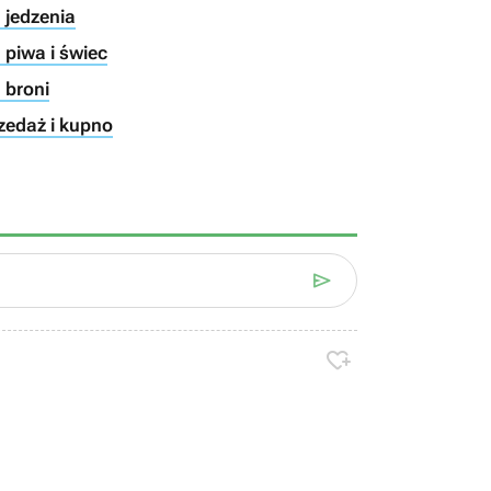
 jedzenia
 piwa i świec
 broni
rzedaż i kupno

