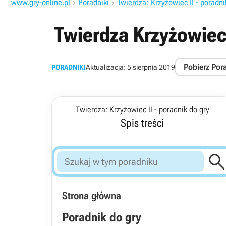
www.gry-online.pl
Poradniki
Twierdza: Krzyżowiec II - poradni


Twierdza Krzyżowiec
Pobierz Por
PORADNIKI
Aktualizacja:
5 sierpnia 2019
Twierdza: Krzyżowiec II - poradnik do gry
Spis treści
Strona główna
Poradnik do gry