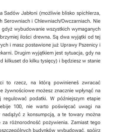
a Sadów Jabłoni (możliwie blisko spichlerza,
ch Serowniach i Chlewniach/Owczarniach. Nie
a, gdyż wybudowanie wszystkich wymaganych
rzymiej ilości drewna. Są dwa wyjątki od tej
owych i masz postawione już Uprawy Pszenicy i
karni. Drugim wyjątkiem jest sytuacja, gdy na
d kilkuset do kilku tysięcy) i będziesz w stanie
i to rzecz, na którą powinieneś zwracać
je żywnościowe możesz znacznie wpłynąć na
j regulować podatki. W późniejszym etapie
zebije 100, nie warto poświęcać uwagi na
dy nadążyć z konsumpcją, a te towary można
ę za różnorodność pożywienia. Zamiast tego
le poszczególnych budynków wybudować, spójrz