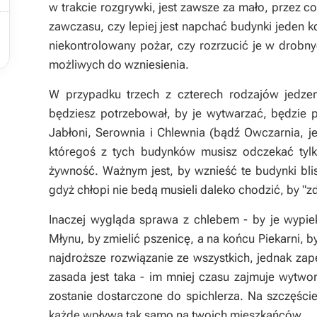
w trakcie rozgrywki, jest zawsze za mało, przez c

zawczasu, czy lepiej jest napchać budynki jeden ko
niekontrolowany pożar, czy rozrzucić je w drobn
możliwych do wzniesienia.
W przypadku trzech z czterech rodzajów jedzen
będziesz potrzebował, by je wytwarzać, będzie
Jabłoni, Serownia i Chlewnia (bądź Owczarnia, je
któregoś z tych budynków musisz odczekać tyl
żywność. Ważnym jest, by wznieść te budynki bli
gdyż chłopi nie bedą musieli daleko chodzić, by "z
Inaczej wygląda sprawa z chlebem - by je wypie
Młynu, by zmielić pszenicę, a na końcu Piekarni, 
najdroższe rozwiązanie ze wszystkich, jednak za
zasada jest taka - im mniej czasu zajmuje wytwo
zostanie dostarczone do spichlerza. Na szczęści
każde wpływa tak samo na twoich mieszkańców.