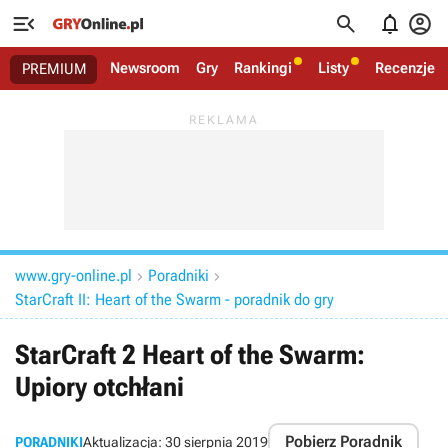




Newsroom
Gry
Rankingi
Listy
Recenzje
PREMIUM
www.gry-online.pl
Poradniki


StarCraft II: Heart of the Swarm - poradnik do gry
StarCraft 2 Heart of the Swarm:
Upiory otchłani
Pobierz Poradnik
PORADNIKI
Aktualizacja:
30 sierpnia 2019