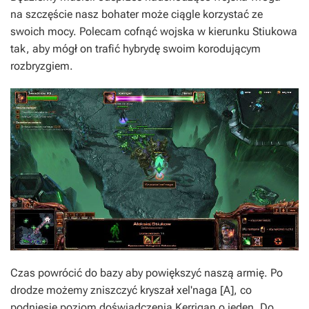
na szczęście nasz bohater może ciągle korzystać ze
swoich mocy. Polecam cofnąć wojska w kierunku Stiukowa
tak, aby mógł on trafić hybrydę swoim korodującym
rozbryzgiem.
Czas powrócić do bazy aby powiększyć naszą armię. Po
drodze możemy zniszczyć kryszał xel'naga [A], co
podniesie poziom doświadczenia Kerrigan o jeden. Do