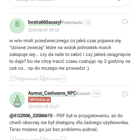

bestia666azazyl
B
Pretorianin
76
2016-06-01 09:52
w w/w misli przedwiecznego co jakiś czas pojawia się
"dziwne zwierzę" które na widok jednostek moich
zakopuje się... czy da rade to zabić i czy jakieś osiągnięcie
to daje? bo nie chcę tracić czasu czatując np 2 godziny na
coś co... np do niczego nie prowadzi :)



Odpowiedz
Forum
Aureus_Caelusens_NPC

Konsul
110
A
GRYOnline.pl
😊
2013-03-28 12:27
@EG2006_32086615
- PDF był w przygotowaniu, aż do
chwili obecnej nie był dostępny dla żadnego użytkownika.
Teraz możesz go już bez problemu pobrać.



Odpowiedz
Forum