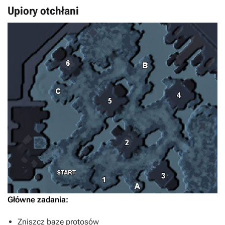
Upiory otchłani
Główne zadania:
Zniszcz bazę protosów