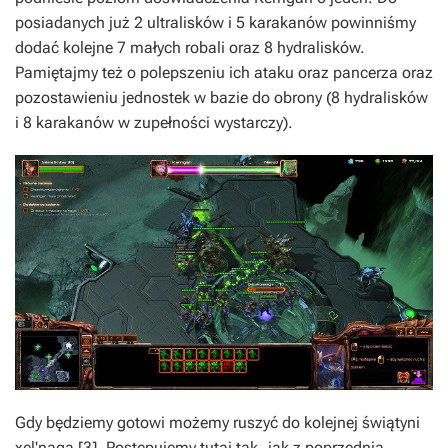
posiadanych już 2 ultralisków i 5 karakanów powinniśmy
dodać kolejne 7 małych robali oraz 8 hydralisków.
Pamiętajmy też o polepszeniu ich ataku oraz pancerza oraz
pozostawieniu jednostek w bazie do obrony (8 hydralisków
i 8 karakanów w zupełności wystarczy).
Gdy będziemy gotowi możemy ruszyć do kolejnej świątyni
xel'naga [3]. Postępujemy tutaj tak, jak z poprzednią