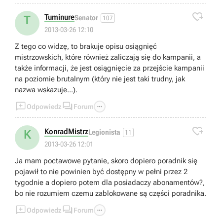

Tuminure
T
Senator
107
2013-03-26 12:10
Z tego co widzę, to brakuje opisu osiągnięć
mistrzowskich, które również zaliczają się do kampanii, a
także informacji, że jest osiągnięcie za przejście kampanii
na poziomie brutalnym (który nie jest taki trudny, jak
nazwa wskazuje...).



Odpowiedz
Forum

KonradMistrz
K
Legionista
11
2013-03-26 12:01
Ja mam poctawowe pytanie, skoro dopiero poradnik się
pojawił to nie powinien być dostępny w pełni przez 2
tygodnie a dopiero potem dla posiadaczy abonamentów?,
bo nie rozumiem czemu zablokowane są części poradnika.



Odpowiedz
Forum