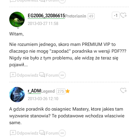

EG2006_32086615
-1
Pretorianin
49
👎
2013-03-27 11:58
Witam,
Nie rozumiem jednego, skoro mam PREMIUM VIP to
dlaczego nie mogę "zapodać" poradnika w wersji PDF???
Nigdy nie było z tym problemu, ale widzę że teraz się
pojawił...



Odpowiedz
Forum

r_ADM
Legend
275
2013-03-26 12:10
A gdzie poradnik do osiagniec Mastery, ktore jakies tam
wyzwanie stanowia? Te podstawowe wchodza wlasciwie
same.



Odpowiedz
Forum