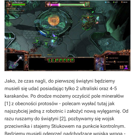
Jako, że czas nagli, do pierwszej świątyni będziemy
musieli się udać posiadając tylko 2 ultraliski oraz 4-5
karakanów. Po drodze możemy oczyścić pole minerałów
[1] z obecności protosów - polecam wysłać tutaj jak
najszybciej jedną z robotnic i założyć nową wylęgarnię. Od
razu ruszamy do świątyni [2], pozbywamy się wojsk
przeciwnika i stajemy Stiukowem na punkcie kontrolnym.
Będziemy musieli odeprzeć nadchodzące wojska wroga -