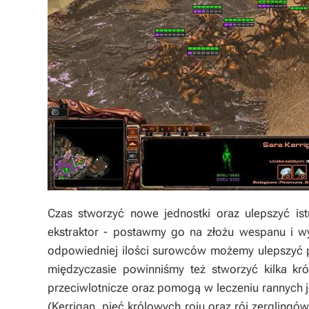
Czas stworzyć nowe jednostki oraz ulepszyć is
ekstraktor - postawmy go na złożu wespanu i wy
odpowiedniej ilości surowców możemy ulepszyć p
międzyczasie powinniśmy też stworzyć kilka kr
przeciwlotnicze oraz pomogą w leczeniu rannych 
(Kerrigan, pięć królowych roju oraz rój zergling