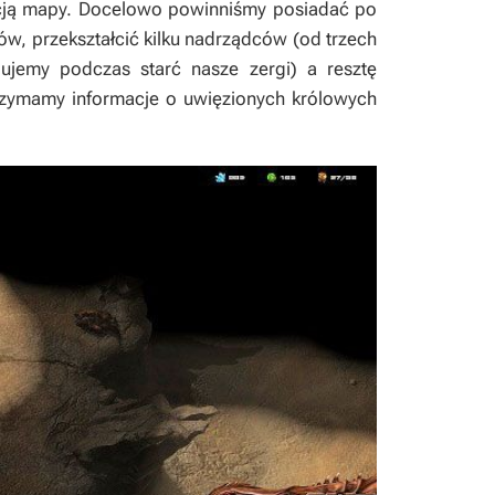
racją mapy. Docelowo powinniśmy posiadać po
ów, przekształcić kilku nadrządców (od trzech
lujemy podczas starć nasze zergi) a resztę
trzymamy informacje o uwięzionych królowych