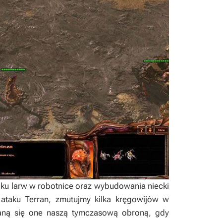
lku larw w robotnice oraz wybudowania niecki
 ataku Terran, zmutujmy kilka kręgowijów w
taną się one naszą tymczasową obroną, gdy