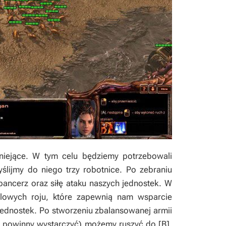
tniejące. W tym celu będziemy potrzebowali
ślijmy do niego trzy robotnice. Po zebraniu
ancerz oraz siłę ataku naszych jednostek. W
ólowych roju, które zapewnią nam wsparcie
jednostek. Po stworzeniu zbalansowanej armii
ów powinny wystarczyć) możemy ruszyć do [B].