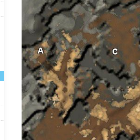




