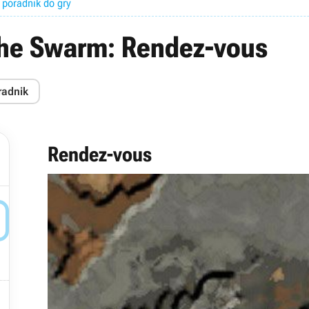
- poradnik do gry
 the Swarm: Rendez-vous
radnik
Rendez-vous

