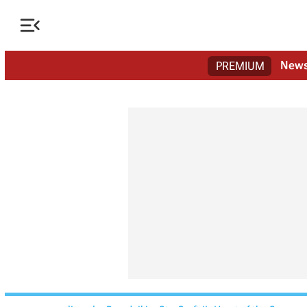

New
PREMIUM