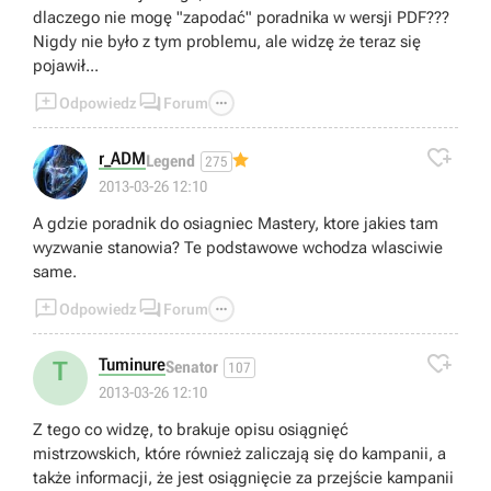
dlaczego nie mogę "zapodać" poradnika w wersji PDF???
Nigdy nie było z tym problemu, ale widzę że teraz się
pojawił...



Odpowiedz
Forum

r_ADM
Legend
275
2013-03-26 12:10
A gdzie poradnik do osiagniec Mastery, ktore jakies tam
wyzwanie stanowia? Te podstawowe wchodza wlasciwie
same.



Odpowiedz
Forum

Tuminure
T
Senator
107
2013-03-26 12:10
Z tego co widzę, to brakuje opisu osiągnięć
mistrzowskich, które również zaliczają się do kampanii, a
także informacji, że jest osiągnięcie za przejście kampanii