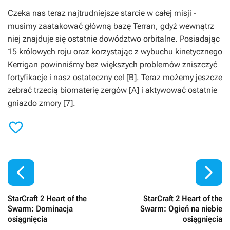
Czeka nas teraz najtrudniejsze starcie w całej misji -
musimy zaatakować główną bazę Terran, gdyż wewnątrz
niej znajduje się ostatnie dowództwo orbitalne. Posiadając
15 królowych roju oraz korzystając z wybuchu kinetycznego
Kerrigan powinniśmy bez większych problemów zniszczyć
fortyfikacje i nasz ostateczny cel [B]. Teraz możemy jeszcze
zebrać trzecią biomaterię zergów [A] i aktywować ostatnie
gniazdo zmory [7].



StarCraft 2 Heart of the
StarCraft 2 Heart of the
Swarm: Dominacja
Swarm: Ogień na niebie
osiągnięcia
osiągnięcia