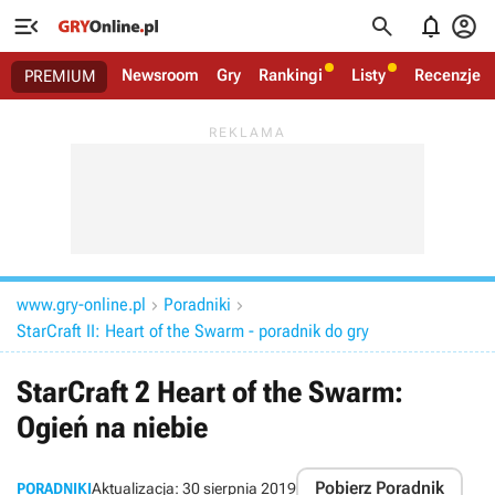




Newsroom
Gry
Rankingi
Listy
Recenzje
PREMIUM
www.gry-online.pl
Poradniki


StarCraft II: Heart of the Swarm - poradnik do gry
StarCraft 2 Heart of the Swarm:
Ogień na niebie
Pobierz Poradnik
PORADNIKI
Aktualizacja:
30 sierpnia 2019