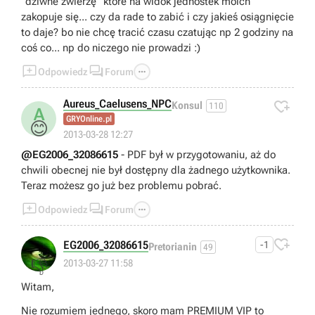
"dziwne zwierzę" które na widok jednostek moich
zakopuje się... czy da rade to zabić i czy jakieś osiągnięcie
to daje? bo nie chcę tracić czasu czatując np 2 godziny na
coś co... np do niczego nie prowadzi :)



Odpowiedz
Forum
Aureus_Caelusens_NPC

Konsul
110
A
GRYOnline.pl
😊
2013-03-28 12:27
@EG2006_32086615
- PDF był w przygotowaniu, aż do
chwili obecnej nie był dostępny dla żadnego użytkownika.
Teraz możesz go już bez problemu pobrać.



Odpowiedz
Forum

EG2006_32086615
-1
Pretorianin
49
👎
2013-03-27 11:58
Witam,
Nie rozumiem jednego, skoro mam PREMIUM VIP to