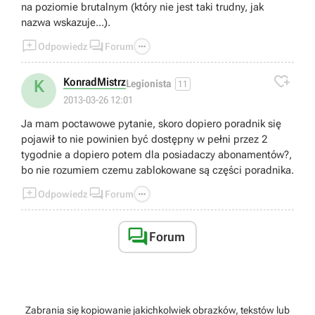
na poziomie brutalnym (który nie jest taki trudny, jak
nazwa wskazuje...).



Odpowiedz
Forum

KonradMistrz
K
Legionista
11
2013-03-26 12:01
Ja mam poctawowe pytanie, skoro dopiero poradnik się
pojawił to nie powinien być dostępny w pełni przez 2
tygodnie a dopiero potem dla posiadaczy abonamentów?,
bo nie rozumiem czemu zablokowane są części poradnika.



Odpowiedz
Forum

Forum
Zabrania się kopiowanie jakichkolwiek obrazków, tekstów lub