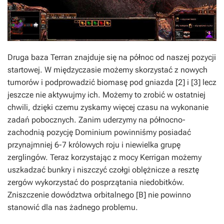
Druga baza Terran znajduje się na północ od naszej pozycji
startowej. W międzyczasie możemy skorzystać z nowych
tumorów i podprowadzić biomasę pod gniazda [2] i [3] lecz
jeszcze nie aktywujmy ich. Możemy to zrobić w ostatniej
chwili, dzięki czemu zyskamy więcej czasu na wykonanie
zadań pobocznych. Zanim uderzymy na północno-
zachodnią pozycję Dominium powinniśmy posiadać
przynajmniej 6-7 królowych roju i niewielka grupę
zerglingów. Teraz korzystając z mocy Kerrigan możemy
uszkadzać bunkry i niszczyć czołgi oblężnicze a resztę
zergów wykorzystać do posprzątania niedobitków.
Zniszczenie dowództwa orbitalnego [B] nie powinno
stanowić dla nas żadnego problemu.