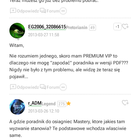
Teraz możesz go już bez problemu pobrać.



Odpowiedz
Forum

EG2006_32086615
-1
Pretorianin
49
👎
2013-03-27 11:58
Witam,
Nie rozumiem jednego, skoro mam PREMIUM VIP to
dlaczego nie mogę "zapodać" poradnika w wersji PDF???
Nigdy nie było z tym problemu, ale widzę że teraz się
pojawił...



Odpowiedz
Forum

r_ADM
Legend
275
2013-03-26 12:10
A gdzie poradnik do osiagniec Mastery, ktore jakies tam
wyzwanie stanowia? Te podstawowe wchodza wlasciwie
same.