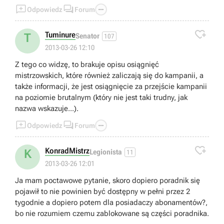



Odpowiedz
Forum

Tuminure
T
Senator
107
2013-03-26 12:10
Z tego co widzę, to brakuje opisu osiągnięć
mistrzowskich, które również zaliczają się do kampanii, a
także informacji, że jest osiągnięcie za przejście kampanii
na poziomie brutalnym (który nie jest taki trudny, jak
nazwa wskazuje...).



Odpowiedz
Forum

KonradMistrz
K
Legionista
11
2013-03-26 12:01
Ja mam poctawowe pytanie, skoro dopiero poradnik się
pojawił to nie powinien być dostępny w pełni przez 2
tygodnie a dopiero potem dla posiadaczy abonamentów?,
bo nie rozumiem czemu zablokowane są części poradnika.