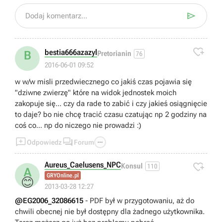

Dodaj komentarz...

bestia666azazyl
B
Pretorianin
76
2016-06-01 09:52
w w/w misli przedwiecznego co jakiś czas pojawia się
"dziwne zwierzę" które na widok jednostek moich
zakopuje się... czy da rade to zabić i czy jakieś osiągnięcie
to daje? bo nie chcę tracić czasu czatując np 2 godziny na
coś co... np do niczego nie prowadzi :)



Odpowiedz
Forum
Aureus_Caelusens_NPC

Konsul
110
A
GRYOnline.pl
😊
2013-03-28 12:27
@EG2006_32086615
- PDF był w przygotowaniu, aż do
chwili obecnej nie był dostępny dla żadnego użytkownika.