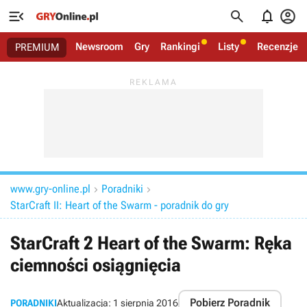




Newsroom
Gry
Rankingi
Listy
Recenzje
PREMIUM
www.gry-online.pl
Poradniki


StarCraft II: Heart of the Swarm - poradnik do gry
StarCraft 2 Heart of the Swarm: Ręka
ciemności osiągnięcia
Pobierz Poradnik
PORADNIKI
Aktualizacja:
1 sierpnia 2016