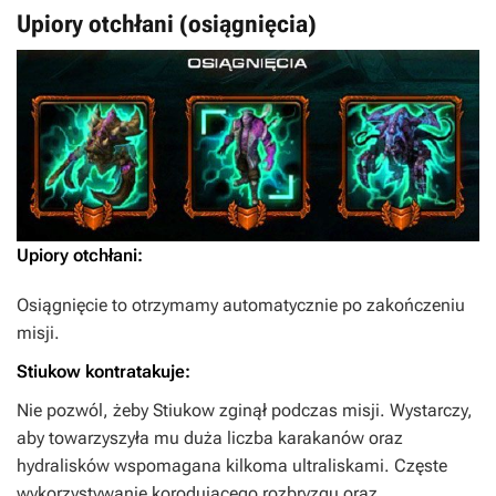
Upiory otchłani (osiągnięcia)
Upiory otchłani:
Osiągnięcie to otrzymamy automatycznie po zakończeniu
misji.
Stiukow kontratakuje:
Nie pozwól, żeby Stiukow zginął podczas misji. Wystarczy,
aby towarzyszyła mu duża liczba karakanów oraz
hydralisków wspomagana kilkoma ultraliskami. Częste
wykorzystywanie korodującego rozbryzgu oraz