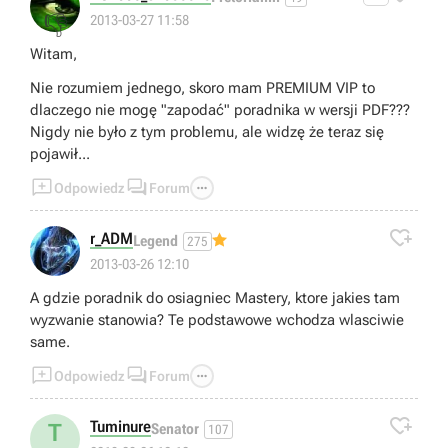
👎
2013-03-27 11:58
Witam,
Nie rozumiem jednego, skoro mam PREMIUM VIP to
dlaczego nie mogę "zapodać" poradnika w wersji PDF???
Nigdy nie było z tym problemu, ale widzę że teraz się
pojawił...



Odpowiedz
Forum

r_ADM
Legend
275
2013-03-26 12:10
A gdzie poradnik do osiagniec Mastery, ktore jakies tam
wyzwanie stanowia? Te podstawowe wchodza wlasciwie
same.



Odpowiedz
Forum

Tuminure
T
Senator
107