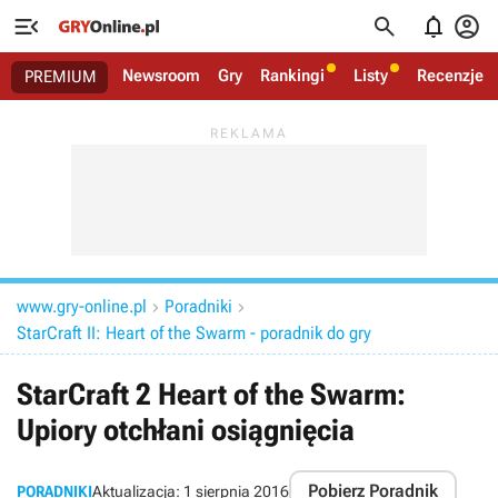




Newsroom
Gry
Rankingi
Listy
Recenzje
PREMIUM
www.gry-online.pl
Poradniki


StarCraft II: Heart of the Swarm - poradnik do gry
StarCraft 2 Heart of the Swarm:
Upiory otchłani osiągnięcia
Pobierz Poradnik
PORADNIKI
Aktualizacja:
1 sierpnia 2016