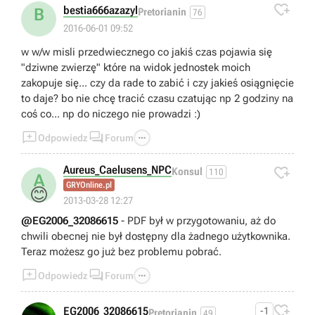

bestia666azazyl
B
Pretorianin
76
2016-06-01 09:52
w w/w misli przedwiecznego co jakiś czas pojawia się
"dziwne zwierzę" które na widok jednostek moich
zakopuje się... czy da rade to zabić i czy jakieś osiągnięcie
to daje? bo nie chcę tracić czasu czatując np 2 godziny na
coś co... np do niczego nie prowadzi :)



Odpowiedz
Forum
Aureus_Caelusens_NPC

Konsul
110
A
GRYOnline.pl
😊
2013-03-28 12:27
@EG2006_32086615
- PDF był w przygotowaniu, aż do
chwili obecnej nie był dostępny dla żadnego użytkownika.
Teraz możesz go już bez problemu pobrać.



Odpowiedz
Forum

EG2006_32086615
-1
Pretorianin
49