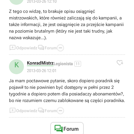
2013-03-26 12:10
Z tego co widzę, to brakuje opisu osiągnięć
mistrzowskich, które również zaliczają się do kampanii, a
także informacji, że jest osiągnięcie za przejście kampanii
na poziomie brutalnym (który nie jest taki trudny, jak
nazwa wskazuje...).



Odpowiedz
Forum

KonradMistrz
K
Legionista
11
2013-03-26 12:01
Ja mam poctawowe pytanie, skoro dopiero poradnik się
pojawił to nie powinien być dostępny w pełni przez 2
tygodnie a dopiero potem dla posiadaczy abonamentów?,
bo nie rozumiem czemu zablokowane są części poradnika.



Odpowiedz
Forum

Forum