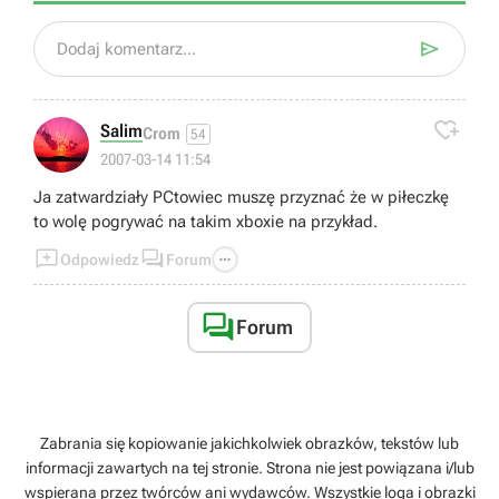

Dodaj komentarz...

Salim
Crom
54
2007-03-14 11:54
Ja zatwardziały PCtowiec muszę przyznać że w piłeczkę
to wolę pogrywać na takim xboxie na przykład.



Odpowiedz
Forum

Forum
Zabrania się kopiowanie jakichkolwiek obrazków, tekstów lub
informacji zawartych na tej stronie. Strona nie jest powiązana i/lub
wspierana przez twórców ani wydawców. Wszystkie loga i obrazki