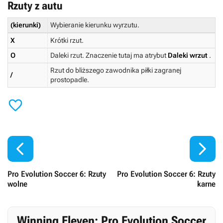
Rzuty z autu
(kierunki)
Wybieranie kierunku wyrzutu.
X
Krótki rzut.
O
Daleki rzut. Znaczenie tutaj ma atrybut
Daleki wrzut
.
Rzut do bliższego zawodnika piłki zagranej
/
prostopadle.



Pro Evolution Soccer 6: Rzuty
Pro Evolution Soccer 6: Rzuty
wolne
karne
Winning Eleven: Pro Evolution Soccer