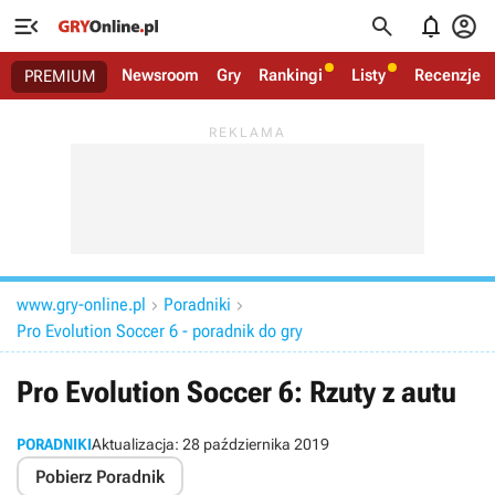




Newsroom
Gry
Rankingi
Listy
Recenzje
PREMIUM
www.gry-online.pl
Poradniki


Pro Evolution Soccer 6 - poradnik do gry
Pro Evolution Soccer 6: Rzuty z autu
PORADNIKI
Aktualizacja:
28 października 2019
Pobierz Poradnik