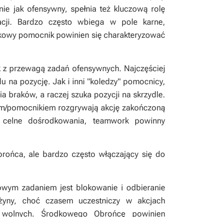
nie jak ofensywny, spełnia też kluczową rolę
cji. Bardzo często wbiega w pole karne,
dkowy pomocnik powinien się charakteryzować
 z przewagą zadań ofensywnych. Najczęściej
 na pozycję. Jak i inni "koledzy" pomocnicy,
a braków, a raczej szuka pozycji na skrzydle.
em/pomocnikiem rozgrywają akcję zakończoną
i celne dośrodkowania, teamwork powinny
brońca, ale bardzo często włączający się do
wym zadaniem jest blokowanie i odbieranie
użyny, choć czasem uczestniczy w akcjach
y wolnych. Środkowego Obrońcę powinien