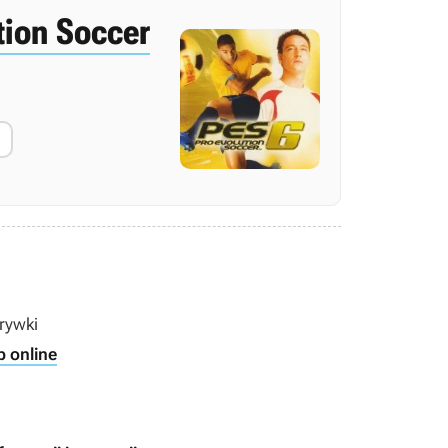
tion Soccer
rywki
b online