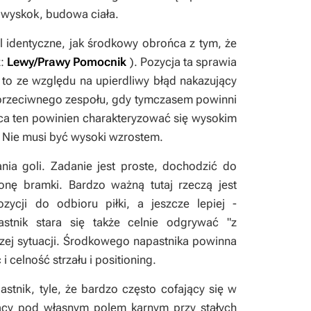
 wyskok, budowa ciała.
 identyczne, jak środkowy obrońca z tym, że
z:
Lewy/Prawy Pomocnik
). Pozycja ta sprawia
 to ze względu na upierdliwy błąd nakazujący
 przeciwnego zespołu, gdy tymczasem powinni
ca ten powinien charakteryzować się wysokim
 Nie musi być wysoki wzrostem.
ania goli. Zadanie jest proste, dochodzić do
ronę bramki. Bardzo ważną tutaj rzeczą jest
zycji do odbioru piłki, a jeszcze lepiej -
stnik stara się także celnie odgrywać "z
szej sytuacji. Środkowego napastnika powinna
 celność strzału i positioning.
stnik, tyle, że bardzo często cofający się w
jący pod własnym polem karnym przy stałych