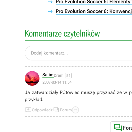
Pro Evolution Soccer 6: Elementy f
Pro Evolution Soccer 6: Konwencj
Komentarze czytelników
Dodaj komentarz...
Salim
Crom
54
2007-03-14 11:54
Ja zatwardziały PCtowiec muszę przyznać że w p
przykład.



Odpowiedz
Forum

For