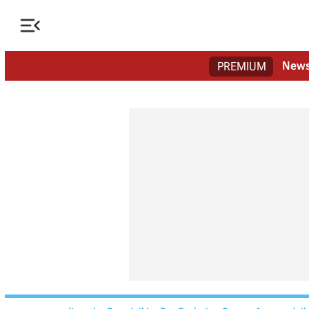

New
PREMIUM