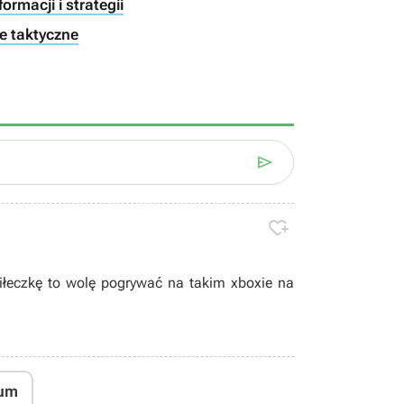
ormacji i strategii
e taktyczne


iłeczkę to wolę pogrywać na takim xboxie na
um