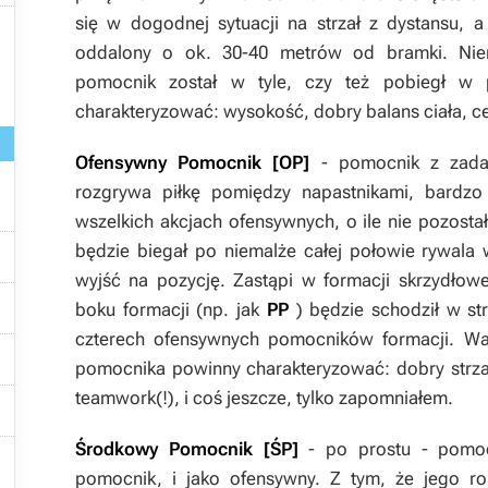

się w dogodnej sytuacji na strzał z dystansu, a
oddalony o ok. 30-40 metrów od bramki. Nier
pomocnik został w tyle, czy też pobiegł w
charakteryzować: wysokość, dobry balans ciała, ce
Ofensywny Pomocnik [OP]
- pomocnik z zada
rozgrywa piłkę pomiędzy napastnikami, bardzo
wszelkich akcjach ofensywnych, o ile nie pozosta

będzie biegał po niemalże całej połowie rywal
wyjść na pozycję. Zastąpi w formacji skrzydłow

boku formacji (np. jak
PP
) będzie schodził w st
czterech ofensywnych pomocników formacji. Wa

pomocnika powinny charakteryzować: dobry strzał
teamwork(!), i coś jeszcze, tylko zapomniałem.

Środkowy Pomocnik [ŚP]
- po prostu - pomoc

pomocnik, i jako ofensywny. Z tym, że jego r