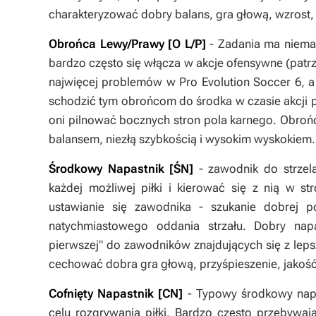
charakteryzować dobry balans, gra głową, wzrost,
Obrońca Lewy/Prawy [O L/P]
- Zadania ma niemal
bardzo często się włącza w akcje ofensywne (patr
najwięcej problemów w Pro Evolution Soccer 6, a
schodzić tym obrońcom do środka w czasie akcji
oni pilnować bocznych stron pola karnego. Obroń
balansem, niezłą szybkością i wysokim wyskokiem.
Środkowy Napastnik [ŚN]
- zawodnik do strzel
każdej możliwej piłki i kierować się z nią w st
ustawianie się zawodnika - szukanie dobrej po
natychmiastowego oddania strzału. Dobry napa
pierwszej" do zawodników znajdujących się z lep
cechować dobra gra głową, przyśpieszenie, jakość i
Cofnięty Napastnik
[CN]
- Typowy środkowy napa
celu rozgrywania piłki. Bardzo często przebywa