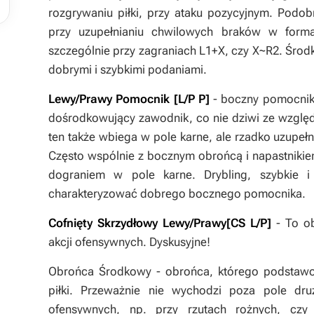
rozgrywaniu piłki, przy ataku pozycyjnym. Podob
przy uzupełnianiu chwilowych braków w forma
szczególnie przy zagraniach L1+X, czy X~R2. Śro
dobrymi i szybkimi podaniami.
Lewy/Prawy Pomocnik [L/P P]
- boczny pomocnik
dośrodkowujący zawodnik, co nie dziwi ze względu
ten także wbiega w pole karne, ale rzadko uzupełni
Często wspólnie z bocznym obrońcą i napastniki
dograniem w pole karne. Drybling, szybkie 
charakteryzować dobrego bocznego pomocnika.
Cofnięty Skrzydłowy Lewy/Prawy[CS L/P]
- To o
akcji ofensywnych. Dyskusyjne!
Obrońca Środkowy - obrońca, którego podstawo
piłki. Przeważnie nie wychodzi poza pole dr
ofensywnych, np. przy rzutach rożnych, cz