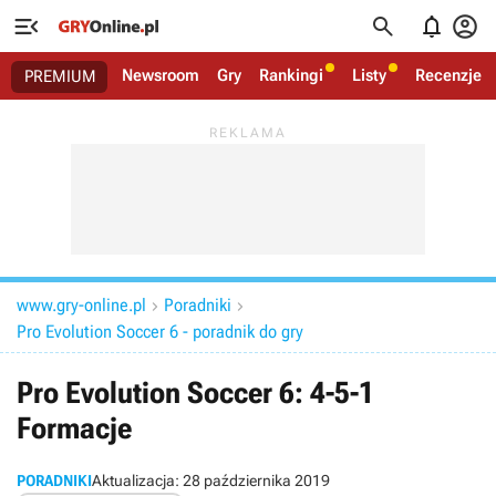




Newsroom
Gry
Rankingi
Listy
Recenzje
PREMIUM
www.gry-online.pl
Poradniki


Pro Evolution Soccer 6 - poradnik do gry
Pro Evolution Soccer 6: 4-5-1
Formacje
PORADNIKI
Aktualizacja:
28 października 2019