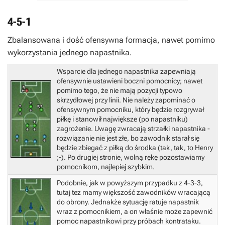
4-5-1
Zbalansowana i dość ofensywna formacja, nawet pomimo
wykorzystania jednego napastnika.
Wsparcie dla jednego napastnika zapewniają
ofensywnie ustawieni boczni pomocnicy; nawet
pomimo tego, że nie mają pozycji typowo
skrzydłowej przy linii. Nie należy zapominać o
ofensywnym pomocniku, który będzie rozgrywał
piłkę i stanowił największe (po napastniku)
zagrożenie. Uwagę zwracają strzałki napastnika -
rozwiązanie nie jest złe, bo zawodnik starał się
będzie zbiegać z piłką do środka (tak, tak, to Henry
;-). Po drugiej stronie, wolną rękę pozostawiamy
pomocnikom, najlepiej szybkim.
Podobnie, jak w powyższym przypadku z 4-3-3,
tutaj tez mamy większość zawodników wracającą
do obrony. Jednakże sytuację ratuje napastnik
wraz z pomocnikiem, a on właśnie może zapewnić
pomoc napastnikowi przy próbach kontrataku.