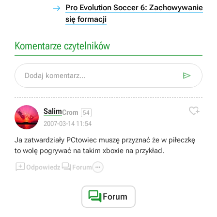
Pro Evolution Soccer 6: Zachowywanie
się formacji
Komentarze czytelników

Dodaj komentarz...

Salim
Crom
54
2007-03-14 11:54
Ja zatwardziały PCtowiec muszę przyznać że w piłeczkę
to wolę pogrywać na takim xboxie na przykład.



Odpowiedz
Forum

Forum