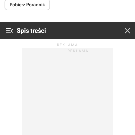
Pobierz Poradnik


Spis treści