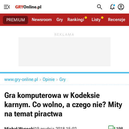




Newsroom
Gry
Rankingi
Listy
Recenzje
PREMIUM
www.gry-online.pl
Opinie
Gry


Gra komputerowa w Kodeksie
karnym. Co wolno, a czego nie? Mity
na temat piractwa
Michał Wysocki
19 grudnia 2018 15:02
198