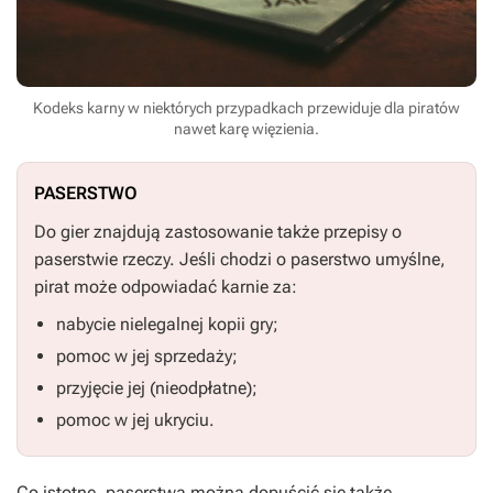
Kodeks karny w niektórych przypadkach przewiduje dla piratów
nawet karę więzienia.
PASERSTWO
Do gier znajdują zastosowanie także przepisy o
paserstwie rzeczy. Jeśli chodzi o paserstwo umyślne,
pirat może odpowiadać karnie za:
nabycie nielegalnej kopii gry;
pomoc w jej sprzedaży;
przyjęcie jej (nieodpłatne);
pomoc w jej ukryciu.
Co istotne, paserstwa można dopuścić się także