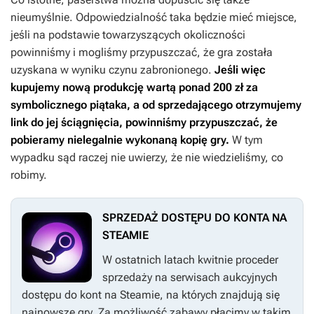
nieumyślnie. Odpowiedzialność taka będzie mieć miejsce,
jeśli na podstawie towarzyszących okoliczności
powinniśmy i mogliśmy przypuszczać, że gra została
uzyskana w wyniku czynu zabronionego.
Jeśli więc
kupujemy nową produkcję wartą ponad 200 zł za
symbolicznego piątaka, a od sprzedającego otrzymujemy
link do jej ściągnięcia, powinniśmy przypuszczać, że
pobieramy nielegalnie wykonaną kopię gry.
W tym
wypadku sąd raczej nie uwierzy, że nie wiedzieliśmy, co
robimy.
SPRZEDAŻ DOSTĘPU DO KONTA NA
STEAMIE
W ostatnich latach kwitnie proceder
sprzedaży na serwisach aukcyjnych
dostępu do kont na Steamie, na których znajdują się
najnowsze gry. Za możliwość zabawy płacimy w takim