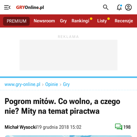




Newsroom
Gry
Rankingi
Listy
Recenzje
PREMIUM
www.gry-online.pl
Opinie
Gry


Pogrom mitów. Co wolno, a czego
nie? Mity na temat piractwa

Michał Wysocki
19 grudnia 2018 15:02
198