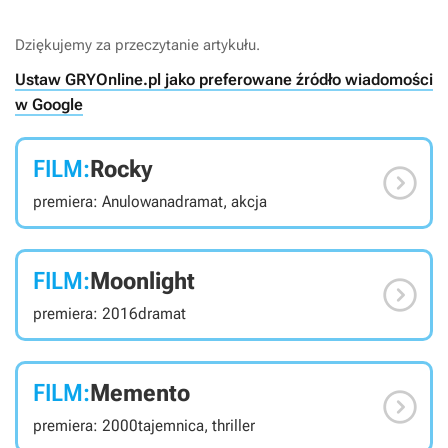
Dziękujemy za przeczytanie artykułu.
Ustaw GRYOnline.pl jako preferowane źródło wiadomości
w Google
FILM:
Rocky

premiera: Anulowana
dramat, akcja
FILM:
Moonlight

premiera: 2016
dramat
FILM:
Memento

premiera: 2000
tajemnica, thriller