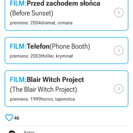
FILM:
Przed zachodem słońca

(Before Sunset)
premiera: 2004
dramat, romans
FILM:
Telefon
(Phone Booth)

premiera: 2003
thriller, kryminał
FILM:
Blair Witch Project

(The Blair Witch Project)
premiera: 1999
horror, tajemnica

46
Autor: