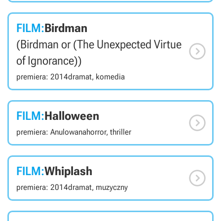
FILM:
Birdman
(Birdman or (The Unexpected Virtue

of Ignorance))
premiera: 2014
dramat, komedia
FILM:
Halloween

premiera: Anulowana
horror, thriller
FILM:
Whiplash

premiera: 2014
dramat, muzyczny