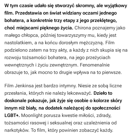
W tym czasie udało się stworzyć skromny, ale wyjątkowy
film. Przedstawia on świat widziany oczami jednego
bohatera, a konkretnie trzy etapy z jego przeklętego,
choć miejscami pięknego życia.
Chirona poznajemy jako
małego chłopca, później towarzyszymy mu, kiedy jest
nastolatkiem, a na końcu dorosłym mężczyzną. Film
podzielono zatem na trzy akty, a każdy z nich skupia się na
rozwoju tożsamości bohatera, na jego przeżyciach
wewnętrznych i życiu zewnętrznym. Fenomenalnie
obrazuje to, jak mocno to drugie wpływa na to pierwsze.
Film Jenkinsa jest bardzo intymny. Niesie ze sobą liczne
przesłania, których nie należy lekceważyć.
Dzieło to
doskonale pokazuje, jak żyje się osobie o kolorze skóry
innym niż biały, na dodatek należącej do społeczności
LGBT+.
Moonlight
porusza kwestie miłości, zdrady,
tożsamości rasowej i seksualnej oraz uzależnienia od
narkotyków. To film, który powinien zobaczyć każdy.