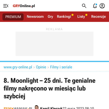




Newsroom
Gry
Rankingi
Listy
Recenzje
PREMIUM
www.gry-online.pl
Opinie
Filmy i seriale


8. Moonlight – 25 dni. Te genialne
filmy nakręcono w miesiąc lub
szybciej
Kamil Kleszyk
22 maja 2023 08:10