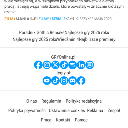
wielomiesięczną, a w skrajnych przypadkach nawet wieloletnią
pracą, istnieją wspaniałe dzieła, które powstały w znacznie krótszym
czasie.
FILMY I SERIALE
KAMIL KLESZYK
22 MAJA 2023
Poradnik Gothic Remake
Najlepsze gry 2026 roku
Najlepsze gry 2025 roku
Wiedźmin 4
Najbliższe premiery
GRYOnline.pl:
tvgry.pl:
O nas
Regulamin
Polityka redakcyjna
Polityka prywatności
Ustawienia cookies
Reklama
Zespół
Praca
Kontakt
Pomoc