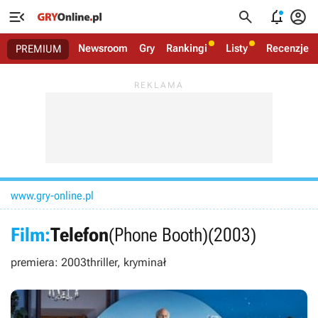




Newsroom
Gry
Rankingi
Listy
Recenzje
PREMIUM
www.gry-online.pl
Film:
Telefon
(Phone Booth)
(2003)
premiera: 2003
thriller, kryminał