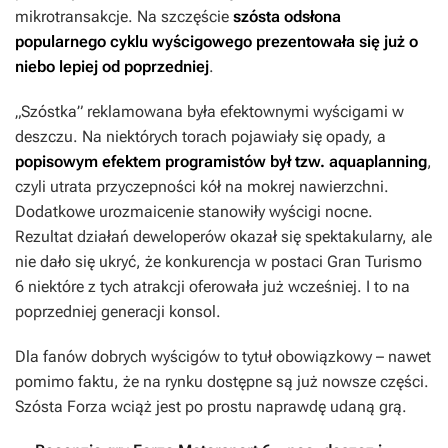
mikrotransakcje. Na szczęście
szósta odsłona
popularnego cyklu wyścigowego prezentowała się już o
niebo lepiej od poprzedniej
.
„Szóstka” reklamowana była efektownymi wyścigami w
deszczu. Na niektórych torach pojawiały się opady, a
popisowym efektem programistów był tzw. aquaplanning
,
czyli utrata przyczepności kół na mokrej nawierzchni.
Dodatkowe urozmaicenie stanowiły wyścigi nocne.
Rezultat działań deweloperów okazał się spektakularny, ale
nie dało się ukryć, że konkurencja w postaci
Gran Turismo
6
niektóre z tych atrakcji oferowała już wcześniej. I to na
poprzedniej generacji konsol.
Dla fanów dobrych wyścigów to tytuł obowiązkowy – nawet
pomimo faktu, że na rynku dostępne są już nowsze części.
Szósta
Forza
wciąż jest po prostu naprawdę udaną grą.