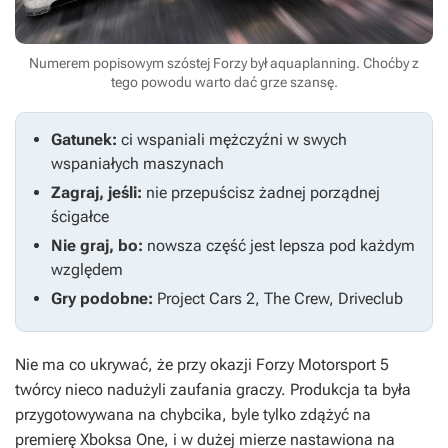
Numerem popisowym szóstej Forzy był aquaplanning. Choćby z
tego powodu warto dać grze szansę.
Gatunek:
ci wspaniali mężczyźni w swych
wspaniałych maszynach
Zagraj, jeśli:
nie przepuścisz żadnej porządnej
ścigałce
Nie graj, bo:
nowsza część jest lepsza pod każdym
względem
Gry podobne:
Project Cars 2,
The Crew, Driveclub
Nie ma co ukrywać, że przy okazji
Forzy Motorsport 5
twórcy nieco nadużyli zaufania graczy. Produkcja ta była
przygotowywana na chybcika, byle tylko zdążyć na
premierę Xboksa One, i w dużej mierze nastawiona na