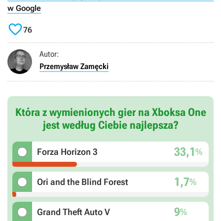
w Google

76
Autor:
Przemysław Zamęcki
Która z wymienionych gier na Xboksa One
jest według Ciebie najlepsza?
33,1
%
Forza Horizon 3
1,7
%
Ori and the Blind Forest
9
%
Grand Theft Auto V