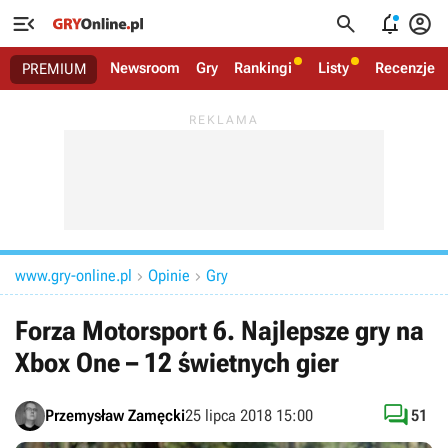




Newsroom
Gry
Rankingi
Listy
Recenzje
PREMIUM
www.gry-online.pl
Opinie
Gry


Forza Motorsport 6. Najlepsze gry na
Xbox One – 12 świetnych gier

Przemysław Zamęcki
25 lipca 2018 15:00
51