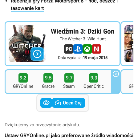
Recenzja gry Forza Motorsport 6 – noc, deszcz i
tasowanie kart
Wiedźmin 3: Dziki Gon
The Witcher 3: Wild Hunt

Data wydania:
19 maja 2015

9.2
9.5
9.7
9.3
8
GRYOnline
Gracze
Steam
OpenCritic
GRYO


Oceń Grę
Dziękujemy za przeczytanie artykułu.
Ustaw GRYOnline.pl jako preferowane źródło wiadomości