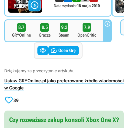

Data wydania:
18 maja 2010

8.7
8.5
9.2
7.9
7
GRYOnline
Gracze
Steam
OpenCritic


Oceń Grę
Dziękujemy za przeczytanie artykułu.
Ustaw GRYOnline.pl jako preferowane źródło wiadomości
w Google

39
Czy rozważasz zakup konsoli Xbox One X?