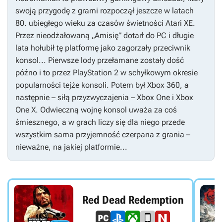
swoją przygodę z grami rozpoczął jeszcze w latach
80. ubiegłego wieku za czasów świetności Atari XE.
Przez nieodżałowaną „Amisię” dotarł do PC i długie
lata hołubił tę platformę jako zagorzały przeciwnik
konsol... Pierwsze lody przełamane zostały dość
późno i to przez PlayStation 2 w schyłkowym okresie
popularności tejże konsoli. Potem był Xbox 360, a
następnie – siłą przyzwyczajenia – Xbox One i Xbox
One X. Odwieczną wojnę konsol uważa za coś
śmiesznego, a w grach liczy się dla niego przede
wszystkim sama przyjemność czerpana z grania –
nieważne, na jakiej platformie...
Red Dead Redemption