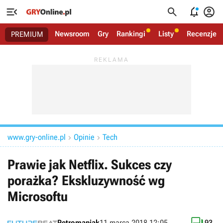




Newsroom
Gry
Rankingi
Listy
Recenzje
PREMIUM
www.gry-online.pl
Opinie
Tech


Prawie jak Netflix. Sukces czy
porażka? Ekskluzywność wg
Microsoftu
Retromaniak
11 marca 2018 12:05
93