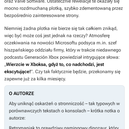
oraz Valve Software. Ostatecznie rewelacje te okazały się
mocno rozdmuchaną plotką, szybko zdementowaną przez
bezpośrednio zainteresowane strony.
Niemniej żadna plotka nie bierze się tak całkiem znikąd,
więc być może coś jest jednak na rzeczy? Atmosferę
oczekiwania na nowości Microsoftu podsyca m.in. szef
hiszpańskiego oddziału firmy, który w trakcie niedawnego
podcastu Generación Xbox powiedział intrygujące słowa:
„
Wierzcie w Xboksa, gdyż to, co nadchodzi, jest
ekscytujące!
”. Czy tak faktycznie będzie, przekonamy się
zapewne już za kilka miesięcy.
O AUTORZE
Aby uniknąć oskarżeń o stronniczość – tak typowych w
porównawczych tekstach o konsolach – krótka notka o
autorze:
Retromaniak to prawdziwy gamingowy dinozaur, który