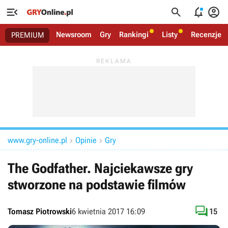




Newsroom
Gry
Rankingi
Listy
Recenzje
PREMIUM
www.gry-online.pl
Opinie
Gry


The Godfather. Najciekawsze gry
stworzone na podstawie filmów

Tomasz Piotrowski
6 kwietnia 2017 16:09
15