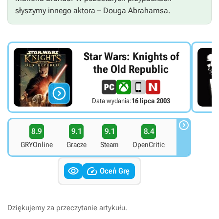
słyszymy innego aktora – Douga Abrahamsa.
Star Wars: Knights of
the Old Republic

Data wydania:
16 lipca 2003

8.9
9.1
9.1
8.4
GRYOnline
Gracze
Steam
OpenCritic


Oceń Grę
Dziękujemy za przeczytanie artykułu.