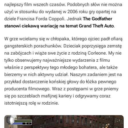
najlepszy film wszech czasów. Podobnych słów nie można
użyć w stosunku do wydanej w 2006 roku gry opartej na
dziele Francisa Forda Coppoli. Jednak
The Godfather
stanowi ciekawą wariację na temat
Grand Theft Auto
.
W grze wcielamy się w chłopaka, którego ojciec padł ofiarą
gangsterskich porachunków. Dzieciak poprzysięga zemstę
na zabójcach i wiąże swe życie z rodziną Corleone. My nie
tylko obserwujemy najważniejsze wydarzenia z filmu
właśnie z perspektywy tego młodego bohatera, ale także
bierzemy w nich aktywny udział. Naszym zadaniem jest na
przykład dostarczenie końskiej głowy do łóżka pewnego
producenta filmowego. Wraz z postępami w grze pniemy
się po szczeblach mafijnej kariery i odgrywamy coraz
istotniejszą rolę w rodzinie.