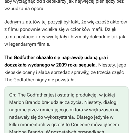
aby wyciągnąć od sklepikarzy jak najwięcej pieniędzy bez
wzbudzania oporu.
Jednym z atutów tej pozycji był fakt, że większość aktorów
z filmu ponownie wcieliła się w członków mafii. Dzięki
temu postacie z gry wyglądały i brzmiały dokładnie tak jak
w legendarnym filmie.
The Godfather
okazało się naprawdę udaną grą i
doczekało wydanego w 2009 roku sequela
. Niestety, jego
kiepskie oceny i słaba sprzedaż sprawiły, że trzecia część
The Godfather
nigdy nie powstała.
Gra
The Godfather
jest ostatnią produkcją, w jakiej
Marlon Brando brał udział za życia. Niestety, dialogi
nagrane przez umierającego aktora w większości nie
nadawały się do wykorzystania. Dlatego jedynie w
kilku momentach w grze Vito Corleone mówi głosem
Marlona Brando. W pozostałych przypadkach