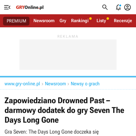




Newsroom
Gry
Rankingi
Listy
Recenzje
PREMIUM
www.gry-online.pl
Newsroom
Newsy o grach


Zapowiedziano Drowned Past –
darmowy dodatek do gry Seven The
Days Long Gone
Gra Seven: The Days Long Gone doczeka się