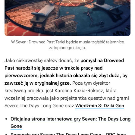
W Seven: Drowned Past Teriel będzie musiał zgłębić tajemnicę
zatopionego okrętu.
Jako ciekawostkę należy dodać, że
pomysł na
Drowned
Past
narodził się jeszcze w trakcie pracy nad
pierwowzorem, jednak historia okazała się zbyt duża, by
zawrzeć ją w oryginalnej grze.
Poza tym dyrektor
kreatywną projektu jest Karolina Kuzia-Rokosz, która
wcześniej pracowała jako projektantka questów nad grami
Seven: The Days Long Gone
oraz
Wiedźmin 3: Dziki Gon
.
Oficjalna strona internetowa gry Seven: The Days Long
Gone
Recenzja gry Seven: The Days Long Gone – RPG inne