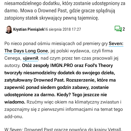
niesamodzielnego dodatku, który zostanie udostępniony za
darmo. Mowa o Drowned Past, gdzie gracze splądrują
zatopiony statek skrywający pewną tajemnicę.

2
Krystian Pieniążek
16 sierpnia 2018 17:27
Po nieco ponad ośmiu miesiącach od premiery gry
Seven:
The Days Long Gone
, jej polski wydawca, czyli firma
Cenega,
ujawnił
, nad czym przez ten czas pracowali jej
autorzy.
Otóż zespoły IMGN.PRO oraz Fool's Theory
tworzyły niesamodzielny dodatek do swojego dzieła,
zatytułowany
Drowned Past
.
Rozszerzenie, które ma
zapewnić ponad siedem godzin zabawy, zostanie
udostępnione za darmo. Kiedy? Tego jeszcze nie
wiadomo.
Rzućmy więc okiem na klimatyczny zwiastun i
zapoznajmy się z pierwszymi informacjami na temat tego
add-onu.
W
Seven: Drowned Past
gracze powrócą do krainy Vetrall.