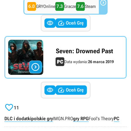

6.0
7.3
7.6
GRYOnline
Gracze
Steam


Oceń Grę
Seven: Drowned Past
Data wydania:
26 marca 2019



Oceń Grę

11
DLC i dodatki
polskie gry
IMGN.PRO
gry RPG
Fool's Theory
PC