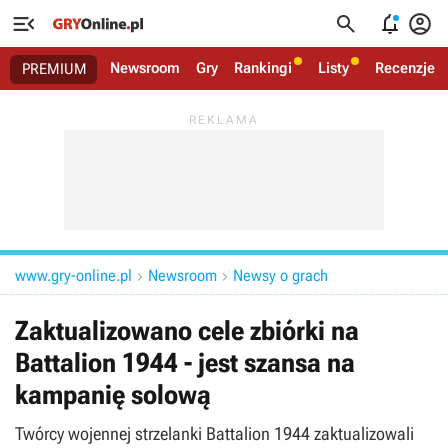




Newsroom
Gry
Rankingi
Listy
Recenzje
PREMIUM
www.gry-online.pl
Newsroom
Newsy o grach


Zaktualizowano cele zbiórki na
Battalion 1944 - jest szansa na
kampanię solową
Twórcy wojennej strzelanki Battalion 1944 zaktualizowali