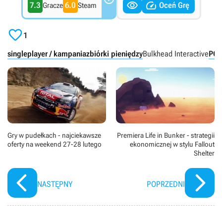


7.3
6.0
Oceń Grę
Gracze
Steam

1
singleplayer / kampania
zbiórki pieniędzy
Bulkhead Interactive
PC
Gry w pudełkach - najciekawsze
Premiera Life in Bunker - strategii
oferty na weekend 27-28 lutego
ekonomicznej w stylu Fallout
Shelter
NASTĘPNY
POPRZEDNI