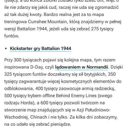
tysięcy, a do końca zbiórki zostało tylko sześć dni, więc o
ile nie zdarzy się jakiś cud, raczej nie uda się zgromadzić
aż tak dużej kwoty. Bardzo realna jest za to mapa
treningowa Currahee Mountain, którą znajdziemy w pełnej
wersji
Battalion 1944
, jeżeli uda się zebrać 275 tysięcy
funtów.
Kickstarter gry Battalion 1944
Przy 300 tysiącach pojawi się kolejna mapa, tym razem
inspirowana D-Day, czyli
lądowaniem w Normandii
. Dzięki
325 tysiącom funtów doczekamy się sił brytyjskich, 350
tysięcy zagwarantuje więcej kosmetycznych elementów do
odblokowania, 400 tysięcy zaowocuje armią radziecką,
500 tysięcy trybem offline Behind Enemy Lines (swego
rodzaju Horda), a 600 tysięcy pozwoli twórcom na
stworzenie map znajdujących się w Azji Południowo-
Wschodniej, Chinach i nie tylko. Za kilka dni zobaczymy,
na co udało się zebrać pieniądze.