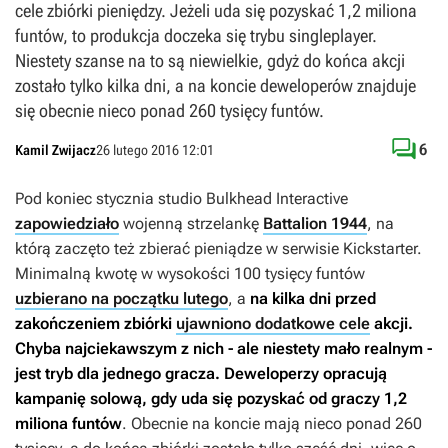
cele zbiórki pieniędzy. Jeżeli uda się pozyskać 1,2 miliona
funtów, to produkcja doczeka się trybu singleplayer.
Niestety szanse na to są niewielkie, gdyż do końca akcji
zostało tylko kilka dni, a na koncie deweloperów znajduje
się obecnie nieco ponad 260 tysięcy funtów.

6
Kamil Zwijacz
26 lutego 2016 12:01
Pod koniec stycznia studio Bulkhead Interactive
zapowiedziało
wojenną strzelankę
Battalion 1944
, na
którą zaczęto też zbierać pieniądze w serwisie Kickstarter.
Minimalną kwotę w wysokości 100 tysięcy funtów
uzbierano na początku lutego
, a
na kilka dni przed
zakończeniem zbiórki
ujawniono dodatkowe cele
akcji.
Chyba najciekawszym z nich - ale niestety mało realnym -
jest tryb dla jednego gracza. Deweloperzy opracują
kampanię solową, gdy uda się pozyskać od graczy 1,2
miliona funtów
. Obecnie na koncie mają nieco ponad 260