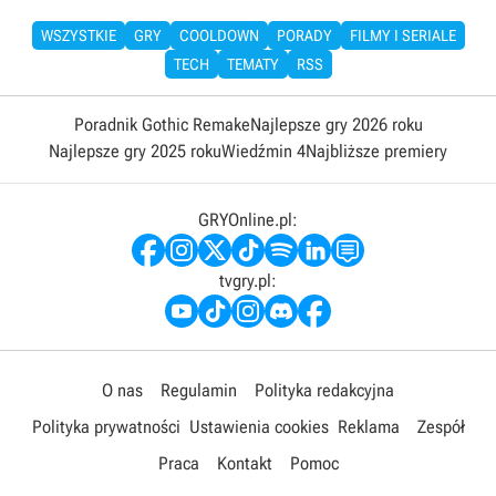
WSZYSTKIE
GRY
COOLDOWN
PORADY
FILMY I SERIALE
TECH
TEMATY
RSS
Poradnik Gothic Remake
Najlepsze gry 2026 roku
Najlepsze gry 2025 roku
Wiedźmin 4
Najbliższe premiery
GRYOnline.pl:
tvgry.pl:
O nas
Regulamin
Polityka redakcyjna
Polityka prywatności
Ustawienia cookies
Reklama
Zespół
Praca
Kontakt
Pomoc