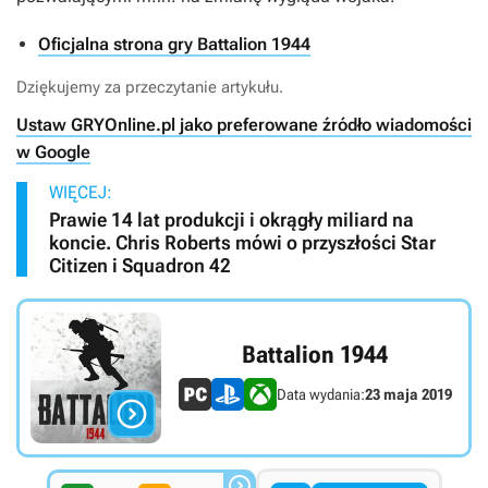
Oficjalna strona gry Battalion 1944
Dziękujemy za przeczytanie artykułu.
Ustaw GRYOnline.pl jako preferowane źródło wiadomości
w Google
WIĘCEJ:
Prawie 14 lat produkcji i okrągły miliard na
koncie. Chris Roberts mówi o przyszłości Star
Citizen i Squadron 42
Battalion 1944
Data wydania:
23 maja 2019

