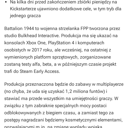
Na kilka dni przed zakończeniem zbiórki pieniędzy na
Kickstarterze ujawniono dodatkowe cele, w tym tryb dla
jednego gracza
Battalion 1944
to wojenna strzelanka FPP tworzona przez
studio Bulkhead Interactive. Produkcja ma się ukazać na
konsolach Xbox One, PlayStation 4 i komputerach
osobistych w 2017 roku, ale wcześniej, na ostatniej z
wymienionych platform sprzętowych, zorganizowane
zostaną testy alfa, beta, a w późniejszym czasie projekt
trafi do Steam Early Access.
Produkcja przeznaczona będzie do zabawy w multiplayerze
(no chyba, że uda się uzyskać 1,2 miliona funtów) i
stawiać ma przede wszystkim na umiejętności graczy. W
związku z tym zabraknie specjalnych mocy postaci
odblokowywanych z biegiem czasu, a zamiast tego za
postępy nagradzani będziemy kosmetycznymi elementami,
pozwalającymi m.in. na zmianę wyglądu wojaka.