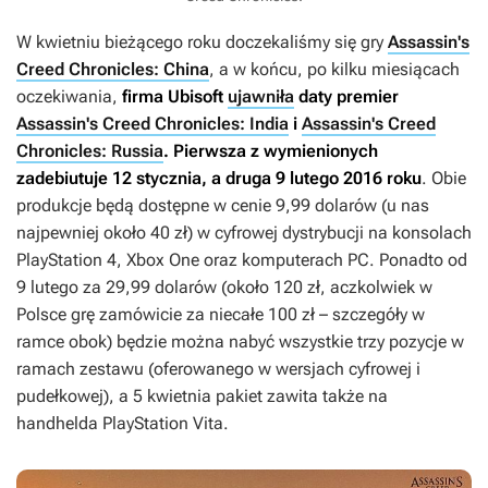
W kwietniu bieżącego roku doczekaliśmy się gry
Assassin's
Creed Chronicles: China
, a w końcu, po kilku miesiącach
oczekiwania,
firma Ubisoft
ujawniła
daty premier
Assassin's Creed Chronicles: India
i
Assassin's Creed
Chronicles: Russia
. Pierwsza z wymienionych
zadebiutuje 12 stycznia, a druga 9 lutego 2016 roku
. Obie
produkcje będą dostępne w cenie 9,99 dolarów (u nas
najpewniej około 40 zł) w cyfrowej dystrybucji na konsolach
PlayStation 4, Xbox One oraz komputerach PC. Ponadto od
9 lutego za 29,99 dolarów (około 120 zł, aczkolwiek w
Polsce grę zamówicie za niecałe 100 zł – szczegóły w
ramce obok) będzie można nabyć wszystkie trzy pozycje w
ramach zestawu (oferowanego w wersjach cyfrowej i
pudełkowej), a 5 kwietnia pakiet zawita także na
handhelda PlayStation Vita.