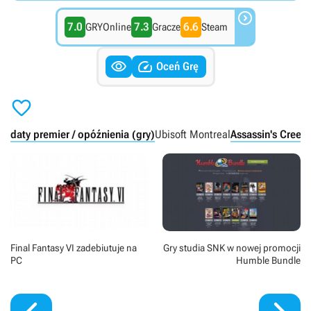

7.0
7.3
6.6
GRYOnline
Gracze
Steam


Oceń Grę

daty premier / opóźnienia (gry)
Ubisoft Montreal
Assassin's Creed
Final Fantasy VI zadebiutuje na
Gry studia SNK w nowej promocji
PC
Humble Bundle