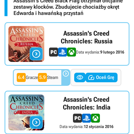
Assassin's Creed Black Flag otrzymał oficjalne
zestawy klocków. Zbudujecie chociażby okręt
Edwarda i hawańską przystań
Assassin's Creed
Chronicles: Russia

Data wydania:
9 lutego 2016



6.4
5.9
Oceń Grę
Gracze
Steam
Assassin's Creed
Chronicles: India

Data wydania:
12 stycznia 2016