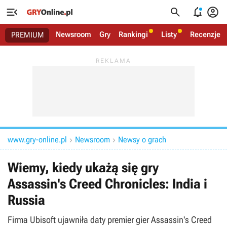




Newsroom
Gry
Rankingi
Listy
Recenzje
PREMIUM
www.gry-online.pl
Newsroom
Newsy o grach


Wiemy, kiedy ukażą się gry
Assassin's Creed Chronicles: India i
Russia
Firma Ubisoft ujawniła daty premier gier Assassin's Creed