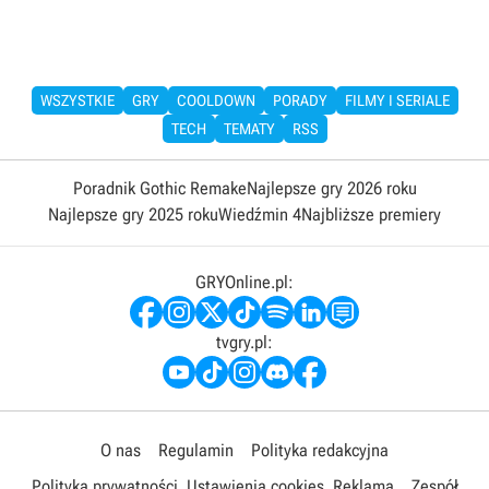
WSZYSTKIE
GRY
COOLDOWN
PORADY
FILMY I SERIALE
TECH
TEMATY
RSS
Poradnik Gothic Remake
Najlepsze gry 2026 roku
Najlepsze gry 2025 roku
Wiedźmin 4
Najbliższe premiery
GRYOnline.pl:
tvgry.pl:
O nas
Regulamin
Polityka redakcyjna
Polityka prywatności
Ustawienia cookies
Reklama
Zespół