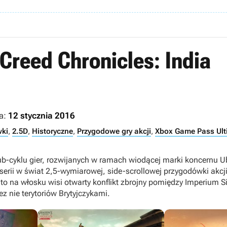
 Creed Chronicles: India
a:
12 stycznia 2016
wki
,
2.5D
,
Historyczne
,
Przygodowe gry akcji
,
Xbox Game Pass Ult
-cyklu gier, rozwijanych w ramach wiodącej marki koncernu Ub
rii w świat 2,5-wymiarowej, side-scrollowej przygodówki akcji
 to na włosku wisi otwarty konflikt zbrojny pomiędzy Imperium 
 nie terytoriów Brytyjczykami.