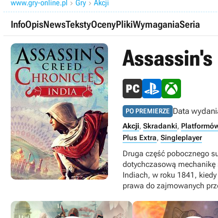
www.gry-online.pl
Gry
Akcji


Info
Opis
News
Teksty
Oceny
Pliki
Wymagania
Seria
Assassin's
Data wydani
PO PREMIERZE
Akcji
,
Skradanki
,
Platformó
Plus Extra
,
Singleplayer
Druga część pobocznego sub
dotychczasową mechanikę se
Indiach, w roku 1841, kiedy
prawa do zajmowanych przez