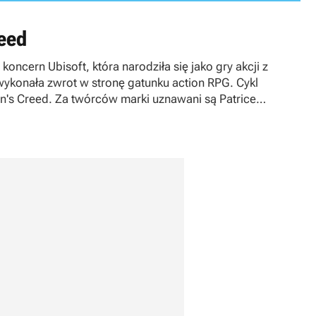
eed
ncern Ubisoft, która narodziła się jako gry akcji z
wykonała zwrot w stronę gatunku action RPG. Cykl
n's Creed
. Za twórców marki uznawani są Patrice
ay.