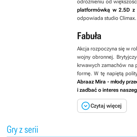
odróżnieniu od większośc
platformówką w 2.5D z
odpowiada studio Climax.
Fabuła
Akcja rozpoczyna się w ro
wojny obronnej. Brytyjcz
krwawych zamachów na prze
formę. W tę napiętą polit
Abraaz Mira - młody przed
i zadbać o interes nasze

Czytaj więcej
Gry z serii