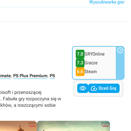
Wyszukiwarka gier

7.0
GRYOnline
7.3
Gracze
6.6
Steam
imate
,
PS Plus Premium
,
PS


Oceń Grę
isoft i przenoszącej
. Fabuła gry rozpoczyna się w
Sikhów, a roszczącymi sobie