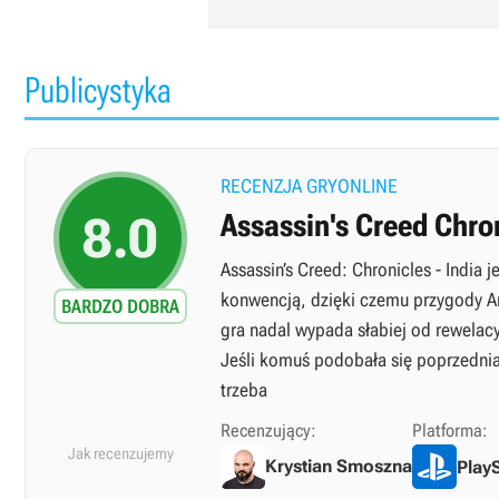
Publicystyka
RECENZJA GRYONLINE
8.0
Assassin's Creed Chron
Assassin’s Creed: Chronicles - India
konwencją, dzięki czemu przygody A
BARDZO DOBRA
gra nadal wypada słabiej od rewelacy
Jeśli komuś podobała się poprzednia
trzeba
Recenzujący:
Platforma:
Jak recenzujemy
Krystian Smoszna
PlayS