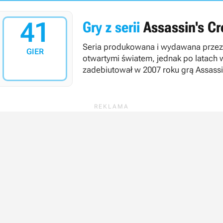
41
Gry z serii
Assassin's Cr
Seria produkowana i wydawana przez ko
GIER
otwartymi światem, jednak po latach 
zadebiutował w 2007 roku grą
Assassi
Désilets, Jade Raymond oraz Corey M