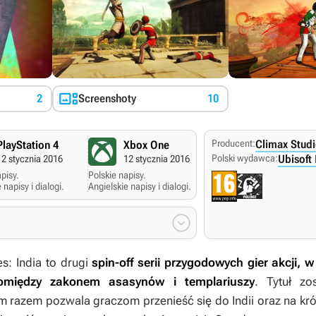

2
Screenshoty
10
Producent:
Climax Stud
PlayStation 4
Xbox One
Polski wydawca:
Ubisoft
12 stycznia 2016
12 stycznia 2016
pisy.
Polskie napisy.
 napisy i dialogi.
Angielskie napisy i dialogi.

s: India
to drugi
spin-off serii przygodowych gier akcji,
 pomiędzy zakonem asasynów i templariuszy
. Tytuł z
tym razem pozwala graczom przenieść się do Indii oraz na kr