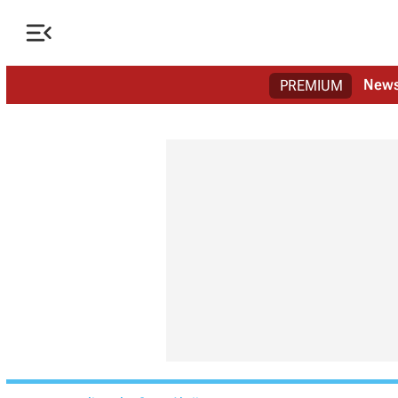

New
PREMIUM