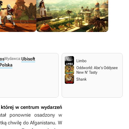
ios
Wydawca:
Ubisoft
Limbo
 Polska
Oddworld: Abe's Oddysee
New N' Tasty
Shank
 w której w centrum wydarzeń
ostał ponownie osadzony w
ótką chwilę do Afganistanu. W