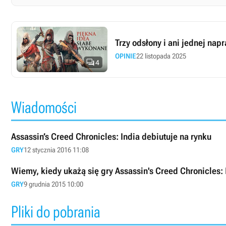
Trzy odsłony i ani jednej na
OPINIE
22 listopada 2025

4
Wiadomości
Assassin’s Creed Chronicles: India debiutuje na rynku
GRY
12 stycznia 2016 11:08
Wiemy, kiedy ukażą się gry Assassin's Creed Chronicles: 
GRY
9 grudnia 2015 10:00
Pliki do pobrania