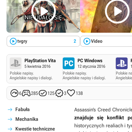




tvgry
2
Video
PlayStation Vita
PC Windows
5 kwietnia 2016
12 stycznia 2016
Polskie napisy.
Polskie napisy.
Polskie na
Angielskie napisy i dialogi.
Angielskie napisy i dialogi.
Angielskie





6
285
125
3
138
Fabuła
Assassin’s Creed Chronicle
znajduje się konflikt
Mechanika
historycznych realiach i 
Kwestie techniczne