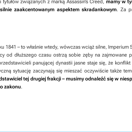
i tytułów związanych z marką
Assassin’s Creed
,
mamy w tym
 silnie zaakcentowanym aspektem skradankowym
. Za p
ku 1841 – to właśnie wtedy, wówczas wciąż silne, Imperium 
ycy od dłuższego czasu ostrzą sobie zęby na zajmowane prz
dstawicieli panującej dynastii jasne staje się, że konflikt
yczną sytuację zaczynają się mieszać oczywiście także tem
stawiciel tej drugiej frakcji – musimy odnaleźć się w nies
go zakonu
.