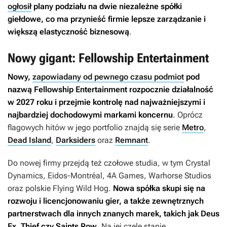
ogłosił
plany podziału na dwie niezależne spółki
giełdowe, co ma przynieść firmie lepsze zarządzanie i
większą elastyczność biznesową
.
Nowy gigant: Fellowship Entertainment
Nowy,
zapowiadany od pewnego czasu podmiot
pod
nazwą Fellowship Entertainment rozpocznie działalność
w 2027 roku i przejmie kontrolę nad najważniejszymi i
najbardziej dochodowymi markami koncernu
. Oprócz
flagowych hitów w jego portfolio znajdą się serie
Metro
,
Dead Island
,
Darksiders
oraz
Remnant
.
Do nowej firmy przejdą też czołowe studia, w tym Crystal
Dynamics, Eidos-Montréal, 4A Games, Warhorse Studios
oraz polskie Flying Wild Hog.
Nowa spółka skupi się na
rozwoju i licencjonowaniu gier, a także zewnętrznych
partnerstwach dla innych znanych marek, takich jak
Deus
Ex, Thief
czy
Saints Row
. Na jej czele stanie