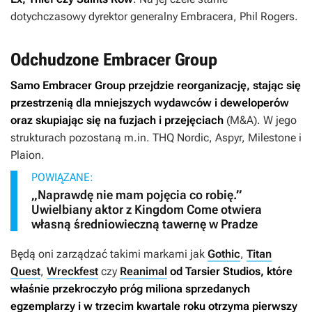
dotychczasowy dyrektor generalny Embracera, Phil Rogers.
Odchudzone Embracer Group
Samo Embracer Group przejdzie reorganizację, stając się
przestrzenią dla mniejszych wydawców i deweloperów
oraz skupiając się na fuzjach i przejęciach
(M&A). W jego
strukturach pozostaną m.in. THQ Nordic, Aspyr, Milestone i
Plaion.
POWIĄZANE:
„Naprawdę nie mam pojęcia co robię.”
Uwielbiany aktor z Kingdom Come otwiera
własną średniowieczną tawernę w Pradze
Będą oni zarządzać takimi markami jak
Gothic
,
Titan
Quest
,
Wreckfest
czy
Reanimal
od Tarsier Studios, które
właśnie przekroczyło próg miliona sprzedanych
egzemplarzy i w trzecim kwartale roku otrzyma pierwszy