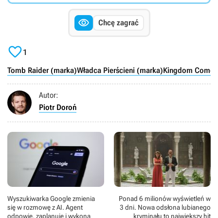

Chcę zagrać

1
Tomb Raider (marka)
Władca Pierścieni (marka)
Kingdom Come 
Autor:
Piotr Doroń
Wyszukiwarka Google zmienia
Ponad 6 milionów wyświetleń w
się w rozmowę z AI. Agent
3 dni. Nowa odsłona lubianego
odpowie, zaplanuje i wykona
kryminału to największy hit