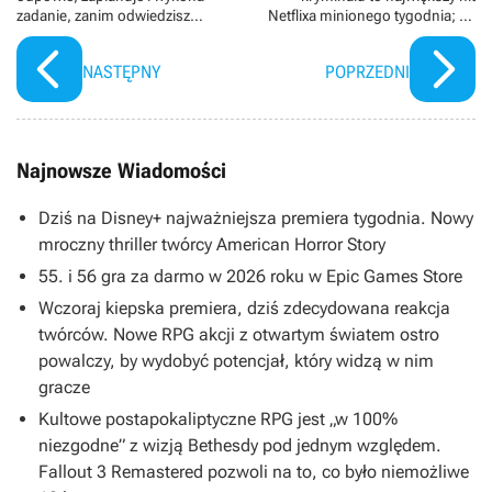
zadanie, zanim odwiedzisz
Netflixa minionego tygodnia; na
jakąkolwiek stronę
niej nie zakończy się to
przebojowe uniwersum
NASTĘPNY
POPRZEDNI
Najnowsze Wiadomości
Dziś na Disney+ najważniejsza premiera tygodnia. Nowy
mroczny thriller twórcy American Horror Story
55. i 56 gra za darmo w 2026 roku w Epic Games Store
Wczoraj kiepska premiera, dziś zdecydowana reakcja
twórców. Nowe RPG akcji z otwartym światem ostro
powalczy, by wydobyć potencjał, który widzą w nim
gracze
Kultowe postapokaliptyczne RPG jest „w 100%
niezgodne” z wizją Bethesdy pod jednym względem.
Fallout 3 Remastered pozwoli na to, co było niemożliwe