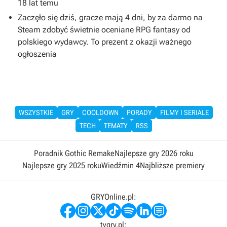
18 lat temu
Zaczęło się dziś, gracze mają 4 dni, by za darmo na
Steam zdobyć świetnie oceniane RPG fantasy od
polskiego wydawcy. To prezent z okazji ważnego
ogłoszenia
WSZYSTKIE
GRY
COOLDOWN
PORADY
FILMY I SERIALE
TECH
TEMATY
RSS
Poradnik Gothic Remake
Najlepsze gry 2026 roku
Najlepsze gry 2025 roku
Wiedźmin 4
Najbliższe premiery
GRYOnline.pl:
tvgry.pl: