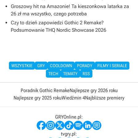
Groszowy hit na Amazonie! Ta kieszonkowa latarka za
26 zł ma wszystko, czego potrzeba
Czy to dzień zapowiedzi Gothic 2 Remake?
Podsumowanie THQ Nordic Showcase 2026
WSZYSTKIE
GRY
COOLDOWN
PORADY
FILMY I SERIALE
TECH
TEMATY
RSS
Poradnik Gothic Remake
Najlepsze gry 2026 roku
Najlepsze gry 2025 roku
Wiedźmin 4
Najbliższe premiery
GRYOnline.pl:
tvgry.pl: