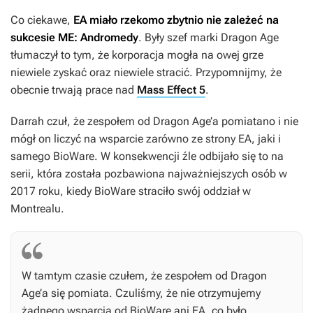
Co ciekawe,
EA miało rzekomo zbytnio nie zależeć na
sukcesie
ME:
Andromedy
. Były szef marki
Dragon Age
tłumaczył to tym, że korporacja mogła na owej grze
niewiele zyskać oraz niewiele stracić. Przypomnijmy, że
obecnie trwają prace nad
Mass Effect 5
.
Darrah czuł, że zespołem od
Dragon Age’a
pomiatano i nie
mógł on liczyć na wsparcie zarówno ze strony EA, jaki i
samego BioWare. W konsekwencji źle odbijało się to na
serii, która została pozbawiona najważniejszych osób w
2017 roku, kiedy BioWare straciło swój oddział w
Montrealu.
W tamtym czasie czułem, że zespołem od
Dragon
Age’a
się pomiata. Czuliśmy, że nie otrzymujemy
żadnego wsparcia od BioWare ani EA, co było