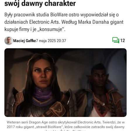
swój dawny charakter
Były pracownik studia BioWare ostro wypowiedział się o
działaniach Electronic Arts. Według Marka Darraha gigant
kupuje firmy i je „konsumuje”.

12
Maciej Gaffke
7 maja 2025 20:37
Weteran serii Dragon Age ostro skrytykował Electronic Arts. Twierdzi, że w
2017 roku gigant „strawił BioWare”, które całkowicie zatraciło swój dawny