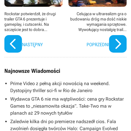
Rockstar potwierdził, że drugi
Celująca w ultrarealizm gra o
trailer GTA 6 prezentuje i
budowaniu dróg ma dość niskie
gameplay, i cutscenki. Na
wymagania sprzętowe.
szczęście jest to dobra
Wywołujący nostalgię trailer
wiadomość
RoadCraft wzbudza apetyt na tryb
sandboxowy
NASTĘPNY
POPRZEDNI
Najnowsze Wiadomości
Prime Video z pełną akcji nowością na weekend.
Dystopijny thriller sci-fi w Rio de Janeiro
Wydawca GTA 6 nie ma wątpliwości: cena gry Rockstar
Games to „niesamowita okazja”. Take-Two ma w
planach aż 29 nowych tytułów
Zaledwie kilka dni po premierze nadszedł cios. Fala
zwolnień dosięgła twórców Halo: Campaign Evolved