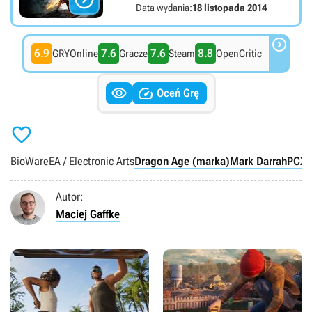
Data wydania:
18 listopada 2014

6.9
7.6
7.6
8.8
GRYOnline
Gracze
Steam
OpenCritic


Oceń Grę

BioWare
EA / Electronic Arts
Dragon Age (marka)
Mark Darrah
PC
X3
Autor:
Maciej Gaffke