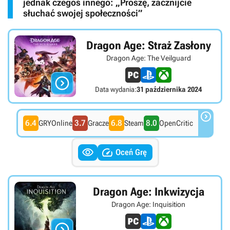
jednak czegoś innego: „Proszę, zacznijcie
słuchać swojej społeczności”
Dragon Age: Straż Zasłony
Dragon Age: The Veilguard

Data wydania:
31 października 2024

6.4
3.7
6.8
8.0
GRYOnline
Gracze
Steam
OpenCritic


Oceń Grę
Dragon Age: Inkwizycja
Dragon Age: Inquisition
