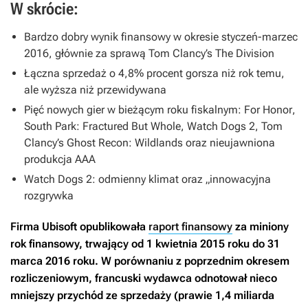
W skrócie:
Bardzo dobry wynik finansowy w okresie styczeń-marzec
2016, głównie za sprawą
Tom Clancy’s The Division
Łączna sprzedaż o 4,8% procent gorsza niż rok temu,
ale wyższa niż przewidywana
Pięć nowych gier w bieżącym roku fiskalnym:
For Honor
,
South Park: Fractured But Whole
,
Watch Dogs 2
,
Tom
Clancy’s Ghost Recon: Wildlands
oraz nieujawniona
produkcja AAA
Watch Dogs 2
: odmienny klimat oraz „innowacyjna
rozgrywka
Firma Ubisoft opublikowała
raport finansowy
za miniony
rok finansowy, trwający od 1 kwietnia 2015 roku do 31
marca 2016 roku. W porównaniu z poprzednim okresem
rozliczeniowym, francuski wydawca odnotował nieco
mniejszy przychód ze sprzedaży (prawie 1,4 miliarda