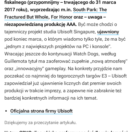
fiskalnego (przypomnijmy – trwającego do 31 marca
2017 roku), wyprzedzając m.in.
South Park: The
Fractured But Whole
,
For Honor
oraz – uwaga –
niezapowiedzianą produkcję AAA.
Być może chodzi o
tajemniczy projekt studia Ubisoft Singapure,
ujawniony
pod koniec marca, o którym wiadomo tylko tyle, że ma być
„jednym z największych projektów na PC i konsole”.
Wracając jeszcze do kontynuacji
Watch Dogs
, według
Guillemota tytuł ma zaoferować zupełnie „nową atmosferę”
oraz „innowacyjny” gameplay. Na konkrety przyjdzie nam
poczekać co najmniej do tegorocznych targów E3 – Ubisoft
zapowiedział już ujawnienie licznych dat premier swoich
produkcji w trakcie imprezy, a zapewne nie zabraknie też
bardziej konkretnych informacji na ich temat.
Oficjalna strona firmy Ubisoft
Dziękujemy za przeczytanie artykułu.