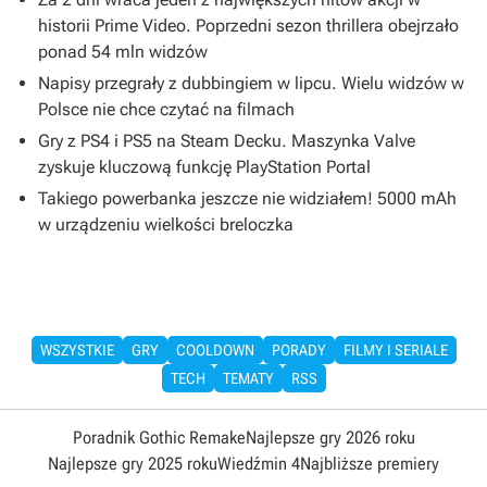
historii Prime Video. Poprzedni sezon thrillera obejrzało
ponad 54 mln widzów
Napisy przegrały z dubbingiem w lipcu. Wielu widzów w
Polsce nie chce czytać na filmach
Gry z PS4 i PS5 na Steam Decku. Maszynka Valve
zyskuje kluczową funkcję PlayStation Portal
Takiego powerbanka jeszcze nie widziałem! 5000 mAh
w urządzeniu wielkości breloczka
WSZYSTKIE
GRY
COOLDOWN
PORADY
FILMY I SERIALE
TECH
TEMATY
RSS
Poradnik Gothic Remake
Najlepsze gry 2026 roku
Najlepsze gry 2025 roku
Wiedźmin 4
Najbliższe premiery