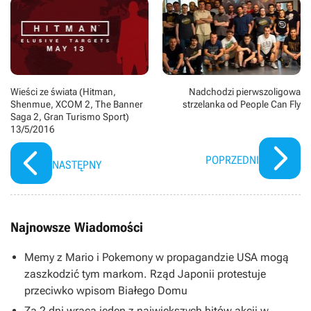
Wieści ze świata (Hitman,
Nadchodzi pierwszoligowa
Shenmue, XCOM 2, The Banner
strzelanka od People Can Fly
Saga 2, Gran Turismo Sport)
13/5/2016
POPRZEDNI
NASTĘPNY
Najnowsze Wiadomości
Memy z Mario i Pokemony w propagandzie USA mogą
zaszkodzić tym markom. Rząd Japonii protestuje
przeciwko wpisom Białego Domu
Za 2 dni wraca jeden z największych hitów akcji w