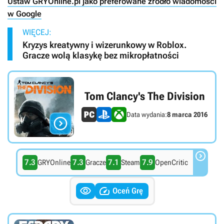
Ustaw GRYOnline.pl jako preferowane źródło wiadomości
w Google
WIĘCEJ:
Kryzys kreatywny i wizerunkowy w Roblox.
Gracze wolą klasykę bez mikropłatności
Tom Clancy's The Division
Data wydania:
8 marca 2016


7.3
7.3
7.1
7.9
GRYOnline
Gracze
Steam
OpenCritic


Oceń Grę