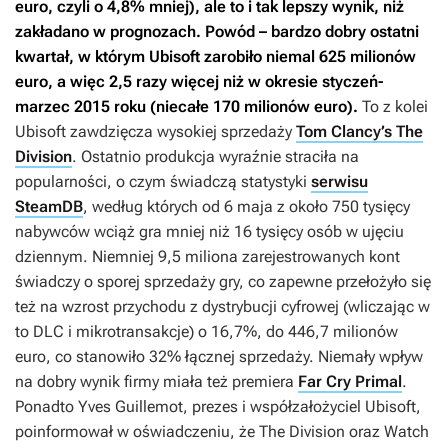
euro, czyli o 4,8% mniej), ale to i tak lepszy wynik, niż
zakładano w prognozach. Powód – bardzo dobry ostatni
kwartał, w którym Ubisoft zarobiło niemal 625 milionów
euro, a więc 2,5 razy więcej niż w okresie styczeń-
marzec 2015 roku (niecałe 170 milionów euro).
To z kolei
Ubisoft zawdzięcza wysokiej sprzedaży
Tom Clancy’s The
Division
. Ostatnio produkcja wyraźnie straciła na
popularności, o czym świadczą statystyki
serwisu
SteamDB
, według których od 6 maja z około 750 tysięcy
nabywców wciąż gra mniej niż 16 tysięcy osób w ujęciu
dziennym. Niemniej 9,5 miliona zarejestrowanych kont
świadczy o sporej sprzedaży gry, co zapewne przełożyło się
też na wzrost przychodu z dystrybucji cyfrowej (wliczając w
to DLC i mikrotransakcje) o 16,7%, do 446,7 milionów
euro, co stanowiło 32% łącznej sprzedaży. Niemały wpływ
na dobry wynik firmy miała też premiera
Far Cry Primal
.
Ponadto Yves Guillemot, prezes i współzałożyciel Ubisoft,
poinformował w oświadczeniu, że
The Division
oraz
Watch