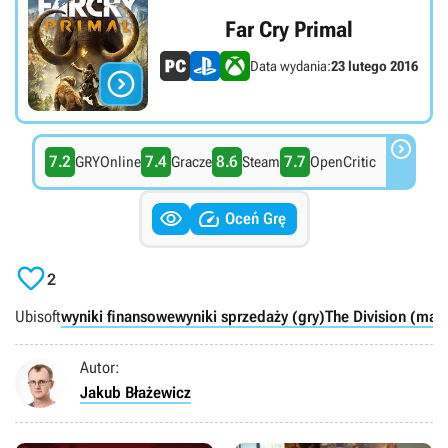
Far Cry Primal
Data wydania:
23 lutego 2016


7.2
7.4
8.6
7.7
GRYOnline
Gracze
Steam
OpenCritic


Oceń Grę

2
Ubisoft
wyniki finansowe
wyniki sprzedaży (gry)
The Division (mar
Autor:
Jakub Błażewicz