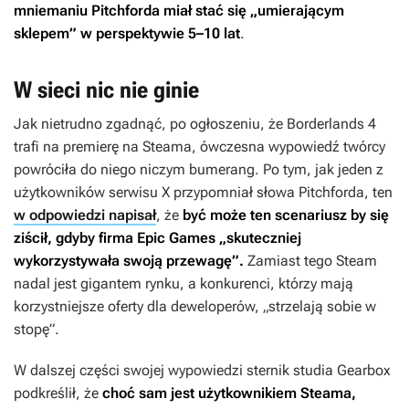
mniemaniu Pitchforda miał stać się „umierającym
sklepem” w perspektywie 5–10 lat
.
W sieci nic nie ginie
Jak nietrudno zgadnąć, po ogłoszeniu, że
Borderlands 4
trafi na premierę na Steama, ówczesna wypowiedź twórcy
powróciła do niego niczym bumerang. Po tym, jak jeden z
użytkowników serwisu X przypomniał słowa Pitchforda, ten
w odpowiedzi napisał
, że
być może ten scenariusz by się
ziścił, gdyby firma Epic Games „skuteczniej
wykorzystywała swoją przewagę”.
Zamiast tego Steam
nadal jest gigantem rynku, a konkurenci, którzy mają
korzystniejsze oferty dla deweloperów, „strzelają sobie w
stopę”.
W dalszej części swojej wypowiedzi sternik studia Gearbox
podkreślił, że
choć sam jest użytkownikiem Steama,