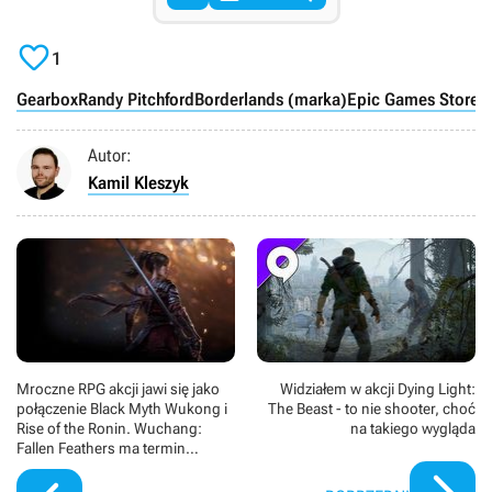

1
Gearbox
Randy Pitchford
Borderlands (marka)
Epic Games Store
P
Autor:
Kamil Kleszyk
Mroczne RPG akcji jawi się jako
Widziałem w akcji Dying Light:
połączenie Black Myth Wukong i
The Beast - to nie shooter, choć
Rise of the Ronin. Wuchang:
na takiego wygląda
Fallen Feathers ma termin
premiery