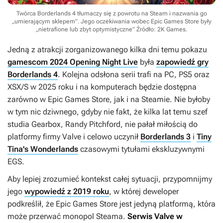
Twórca Borderlands 4 tłumaczy się z powrotu na Steam i nazwania go
„umierającym sklepem”. Jego oczekiwania wobec Epic Games Store były
„nietrafione lub zbyt optymistyczne”
Źródło: 2K Games
.
Jedną z atrakcji zorganizowanego kilka dni temu pokazu
gamescom 2024 Opening Night Live
była
zapowiedź gry
Borderlands 4
. Kolejna odsłona serii trafi na PC, PS5 oraz
XSX/S w 2025 roku i na komputerach będzie dostępna
zarówno w Epic Games Store, jak i na Steamie. Nie byłoby
w tym nic dziwnego, gdyby nie fakt, że kilka lat temu szef
studia Gearbox, Randy Pitchford, nie pałał miłością do
platformy firmy Valve i celowo uczynił
Borderlands 3
i
Tiny
Tina's Wonderlands
czasowymi tytułami ekskluzywnymi
EGS.
Aby lepiej zrozumieć kontekst całej sytuacji, przypomnijmy
jego
wypowiedź z 2019 roku
, w której deweloper
podkreślił, że Epic Games Store jest jedyną platformą, która
może przerwać monopol Steama.
Serwis Valve w