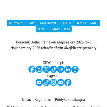
WSZYSTKIE
GRY
COOLDOWN
PORADY
FILMY I SERIALE
TECH
TEMATY
RSS
Poradnik Gothic Remake
Najlepsze gry 2026 roku
Najlepsze gry 2025 roku
Wiedźmin 4
Najbliższe premiery
GRYOnline.pl:
tvgry.pl:
O nas
Regulamin
Polityka redakcyjna