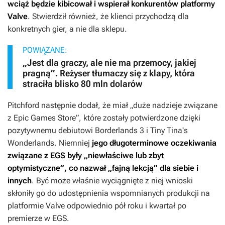
wciąż będzie kibicował i wspierał konkurentów platformy
Valve
. Stwierdził również, że klienci przychodzą dla
konkretnych gier, a nie dla sklepu.
POWIĄZANE:
„Jest dla graczy, ale nie ma przemocy, jakiej
pragną”. Reżyser tłumaczy się z klapy, która
straciła blisko 80 mln dolarów
Pitchford następnie dodał, że miał „duże nadzieje związane
z Epic Games Store”, które zostały potwierdzone dzięki
pozytywnemu debiutowi
Borderlands 3
i
Tiny Tina's
Wonderlands
. Niemniej
jego długoterminowe oczekiwania
związane z EGS były „niewłaściwe lub zbyt
optymistyczne”, co nazwał „fajną lekcją” dla siebie i
innych
. Być może właśnie wyciągnięte z niej wnioski
skłoniły go do udostępnienia wspomnianych produkcji na
platformie Valve odpowiednio pół roku i kwartał po
premierze w EGS.