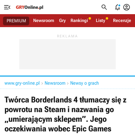




Newsroom
Gry
Rankingi
Listy
Recenzje
PREMIUM
www.gry-online.pl
Newsroom
Newsy o grach


Twórca Borderlands 4 tłumaczy się z
powrotu na Steam i nazwania go
„umierającym sklepem”. Jego
oczekiwania wobec Epic Games