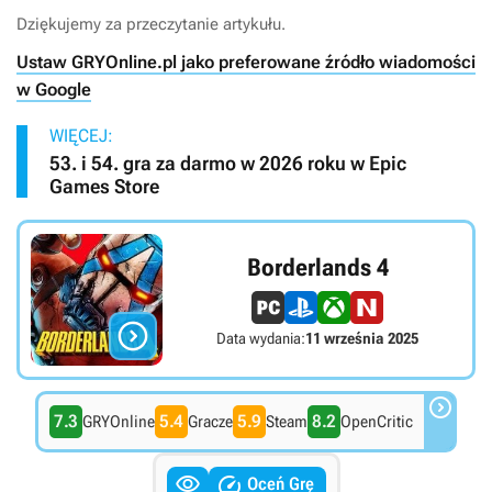
Dziękujemy za przeczytanie artykułu.
Ustaw GRYOnline.pl jako preferowane źródło wiadomości
w Google
WIĘCEJ:
53. i 54. gra za darmo w 2026 roku w Epic
Games Store
Borderlands 4

Data wydania:
11 września 2025

7.3
5.4
5.9
8.2
GRYOnline
Gracze
Steam
OpenCritic


Oceń Grę