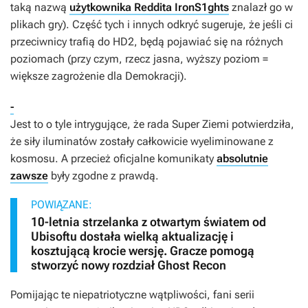
taką nazwą
użytkownika Reddita IronS1ghts
znalazł go w
plikach gry). Część tych i innych odkryć sugeruje, że jeśli ci
przeciwnicy trafią do
HD2
, będą pojawiać się na różnych
poziomach (przy czym, rzecz jasna, wyższy poziom =
większe zagrożenie dla Demokracji).
-
Jest to o tyle intrygujące, że rada Super Ziemi potwierdziła,
że siły iluminatów zostały całkowicie wyeliminowane z
kosmosu. A przecież oficjalne komunikaty
absolutnie
zawsze
były zgodne z prawdą.
POWIĄZANE:
10-letnia strzelanka z otwartym światem od
Ubisoftu dostała wielką aktualizację i
kosztującą krocie wersję. Gracze pomogą
stworzyć nowy rozdział Ghost Recon
Pomijając te niepatriotyczne wątpliwości, fani serii