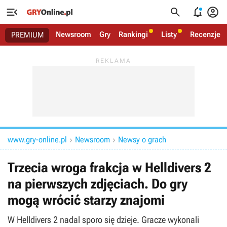




Newsroom
Gry
Rankingi
Listy
Recenzje
PREMIUM
www.gry-online.pl
Newsroom
Newsy o grach


Trzecia wroga frakcja w Helldivers 2
na pierwszych zdjęciach. Do gry
mogą wrócić starzy znajomi
W Helldivers 2 nadal sporo się dzieje. Gracze wykonali