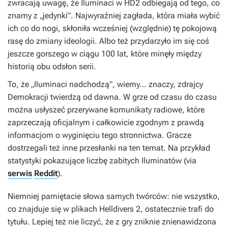
zwracają uwagę, że Iluminaci w
HD2
odbiegają od tego, co
znamy z „jedynki”. Najwyraźniej zagłada, która miała wybić
ich co do nogi, skłoniła wcześniej (względnie) tę pokojową
rasę do zmiany ideologii. Albo też przydarzyło im się coś
jeszcze gorszego w ciągu 100 lat, które minęły między
historią obu odsłon serii.
To, że „Iluminaci nadchodzą”, wiemy… znaczy, zdrajcy
Demokracji twierdzą od dawna. W grze od czasu do czasu
można usłyszeć przerywane komunikaty radiowe, które
zaprzeczają oficjalnym i całkowicie zgodnym z prawdą
informacjom o wyginięciu tego stronnictwa. Gracze
dostrzegali też inne przesłanki na ten temat. Na przykład
statystyki pokazujące liczbę zabitych Iluminatów (via
serwis
Reddit
).
Niemniej pamiętacie słowa samych twórców: nie wszystko,
co znajduje się w plikach
Helldivers 2
, ostatecznie trafi do
tytułu. Lepiej też nie liczyć, że z gry zniknie znienawidzona