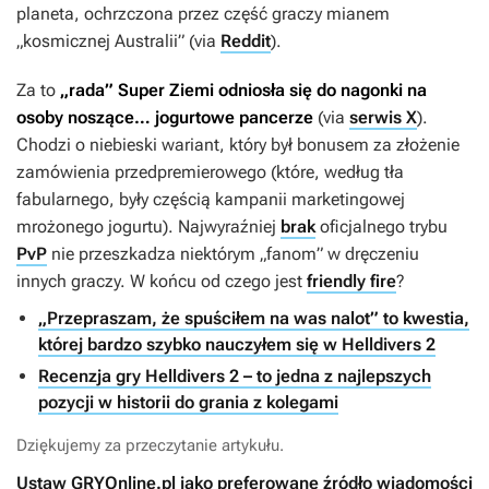
planeta, ochrzczona przez część graczy mianem
„kosmicznej Australii” (via
Reddit
).
Za to
„rada” Super Ziemi odniosła się do nagonki na
osoby noszące… jogurtowe pancerze
(via
serwis X
).
Chodzi o niebieski wariant, który był bonusem za złożenie
zamówienia przedpremierowego (które, według tła
fabularnego, były częścią kampanii marketingowej
mrożonego jogurtu). Najwyraźniej
brak
oficjalnego trybu
PvP
nie przeszkadza niektórym „fanom” w dręczeniu
innych graczy. W końcu od czego jest
friendly fire
?
„Przepraszam, że spuściłem na was nalot” to kwestia,
której bardzo szybko nauczyłem się w Helldivers 2
Recenzja gry Helldivers 2 – to jedna z najlepszych
pozycji w historii do grania z kolegami
Dziękujemy za przeczytanie artykułu.
Ustaw GRYOnline.pl jako preferowane źródło wiadomości