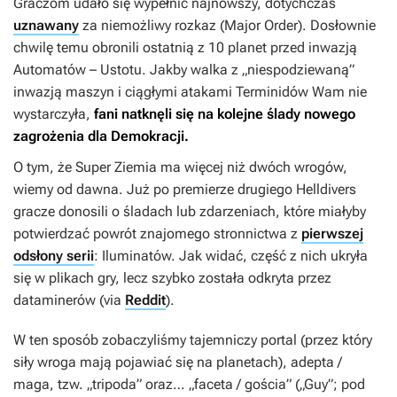
Graczom udało się wypełnić najnowszy, dotychczas
uznawany
za niemożliwy rozkaz (Major Order). Dosłownie
chwilę temu obronili ostatnią z 10 planet przed inwazją
Automatów – Ustotu. Jakby walka z „niespodziewaną”
inwazją maszyn i ciągłymi atakami Terminidów Wam nie
wystarczyła,
fani natknęli się na kolejne ślady nowego
zagrożenia dla Demokracji.
O tym, że Super Ziemia ma więcej niż dwóch wrogów,
wiemy od dawna. Już po premierze drugiego
Helldivers
gracze donosili o śladach lub zdarzeniach, które miałyby
potwierdzać powrót znajomego stronnictwa z
pierwszej
odsłony serii
: Iluminatów. Jak widać, część z nich ukryła
się w plikach gry, lecz szybko została odkryta przez
dataminerów (via
Reddit
).
W ten sposób zobaczyliśmy tajemniczy portal (przez który
siły wroga mają pojawiać się na planetach), adepta /
maga, tzw. „tripoda” oraz… „faceta / gościa” („Guy”; pod