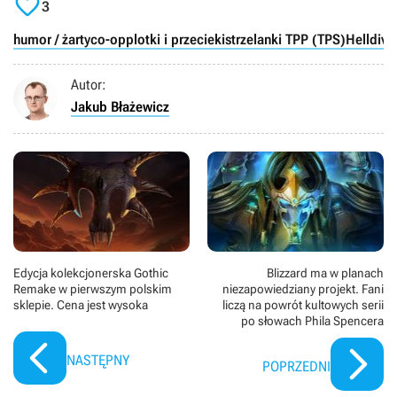

3
humor / żarty
co-op
plotki i przecieki
strzelanki TPP (TPS)
Helldive
Autor:
Jakub Błażewicz
Edycja kolekcjonerska Gothic
Blizzard ma w planach
Remake w pierwszym polskim
niezapowiedziany projekt. Fani
sklepie. Cena jest wysoka
liczą na powrót kultowych serii
po słowach Phila Spencera
NASTĘPNY
POPRZEDNI