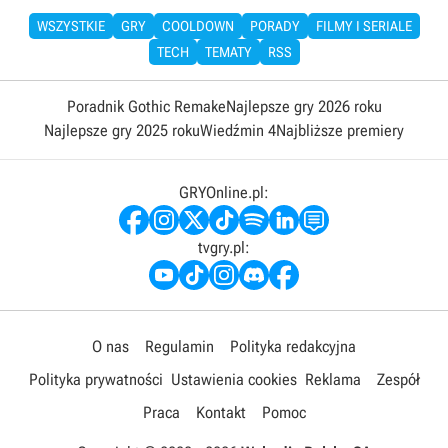
WSZYSTKIE
GRY
COOLDOWN
PORADY
FILMY I SERIALE
TECH
TEMATY
RSS
Poradnik Gothic Remake
Najlepsze gry 2026 roku
Najlepsze gry 2025 roku
Wiedźmin 4
Najbliższe premiery
GRYOnline.pl:
tvgry.pl:
O nas
Regulamin
Polityka redakcyjna
Polityka prywatności
Ustawienia cookies
Reklama
Zespół
Praca
Kontakt
Pomoc