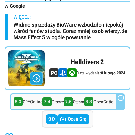
w Google
WIĘCEJ:
Widmo sprzedaży BioWare wzbudziło niepokój
wśród fanów studia. Coraz mniej osób wierzy, że
Mass Effect 5 w ogóle powstanie
Helldivers 2
Data wydania:
8 lutego 2024


8.3
7.4
7.5
8.3
GRYOnline
Gracze
Steam
OpenCritic


Oceń Grę