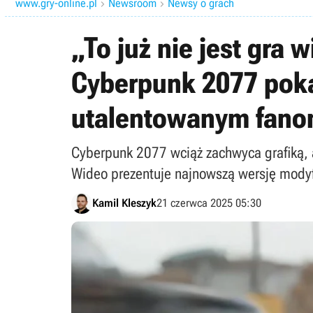
www.gry-online.pl
Newsroom
Newsy o grach


„To już nie jest gra 
Cyberpunk 2077 poka
utalentowanym fan
Cyberpunk 2077 wciąż zachwyca grafiką, 
Wideo prezentuje najnowszą wersję modyfi
Kamil Kleszyk
21 czerwca 2025 05:30