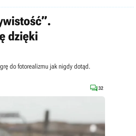
zywistość”.
ę dzięki
rę do fotorealizmu jak nigdy dotąd.

32