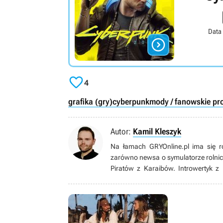
Data


4
grafika (gry)
cyberpunk
mody / fanowskie pro
Autor:
Kamil Kleszyk
Na łamach GRYOnline.pl ima się r
zarówno newsa o symulatorze rolnic
Piratów z Karaibów. Introwertyk z
naukami ścisłymi. Gdy po latach 
życiowego celu”. W końcu postanowił
którym jest dzisiaj.