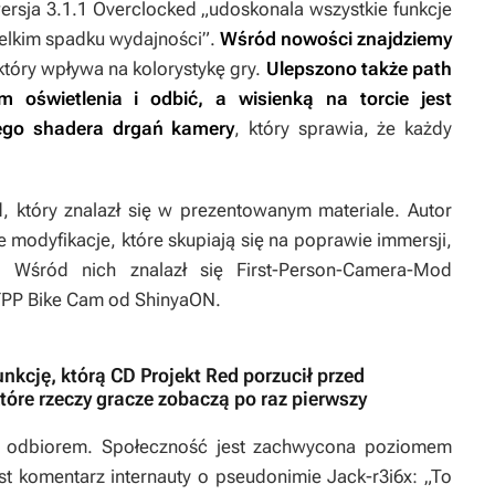
wersja
3.1.1 Overclocked
„udoskonala wszystkie funkcje
elkim spadku wydajności”.
Wśród nowości znajdziemy
 który wpływa na kolorystykę gry.
Ulepszono także path
m oświetlenia i odbić, a wisienką na torcie jest
nego shadera drgań kamery
, który sprawia, że każdy
, który znalazł się w prezentowanym materiale. Autor
 modyfikacje, które skupiają się na poprawie immersji,
. Wśród nich znalazł się
First-Person-Camera-Mod
FPP Bike Cam
od ShinyaON.
nkcję, którą CD Projekt Red porzucił przed
które rzeczy gracze zobaczą po raz pierwszy
ym odbiorem. Społeczność jest zachwycona poziomem
t komentarz internauty o pseudonimie Jack-r3i6x: „To