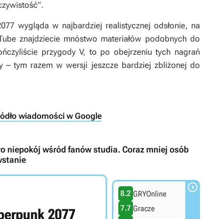
eczywistość”.
2077
wygląda w najbardziej realistycznej odsłonie, na
Tube znajdziecie mnóstwo materiałów podobnych do
czyliście przygody V, to po obejrzeniu tych nagrań
 – tym razem w wersji jeszcze bardziej zbliżonej do
ródło wiadomości w Google
 niepokój wśród fanów studia. Coraz mniej osób
wstanie

8.2
GRYOnline
7.7
Gracze
berpunk 2077