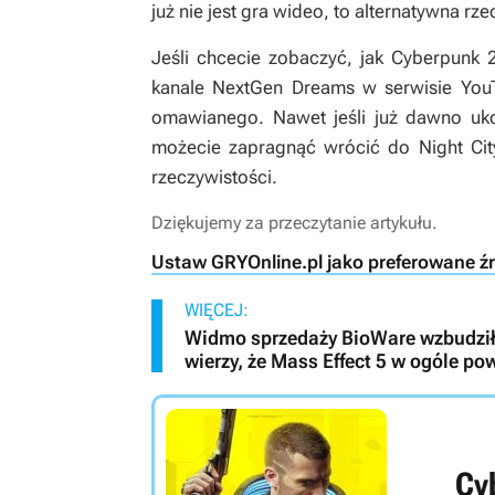
już nie jest gra wideo, to alternatywna rz
Jeśli chcecie zobaczyć, jak
Cyberpunk 
kanale NextGen Dreams w serwisie You
omawianego. Nawet jeśli już dawno ukoń
możecie zapragnąć wrócić do Night City
rzeczywistości.
Dziękujemy za przeczytanie artykułu.
Ustaw GRYOnline.pl jako preferowane ź
WIĘCEJ:
Widmo sprzedaży BioWare wzbudziło
wierzy, że Mass Effect 5 w ogóle po
Cy