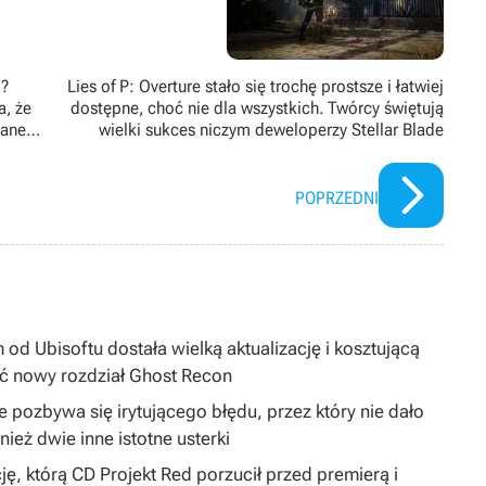
6?
Lies of P: Overture stało się trochę prostsze i łatwiej
a, że
dostępne, choć nie dla wszystkich. Twórcy świętują
nane
wielki sukces niczym deweloperzy Stellar Blade
POPRZEDNI
 od Ubisoftu dostała wielką aktualizację i kosztującą
ć nowy rozdział Ghost Recon
 pozbywa się irytującego błędu, przez który nie dało
ież dwie inne istotne usterki
ję, którą CD Projekt Red porzucił przed premierą i