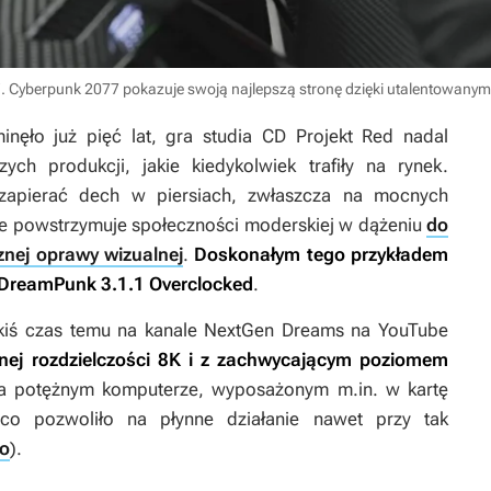
ość”. Cyberpunk 2077 pokazuje swoją najlepszą stronę dzięki utalentowan
nęło już pięć lat, gra studia CD Projekt Red nadal
ych produkcji, jakie kiedykolwiek trafiły na rynek.
 zapierać dech w piersiach, zwłaszcza na mocnych
ie powstrzymuje społeczności moderskiej w dążeniu
do
cznej oprawy wizualnej
.
Doskonałym tego przykładem
DreamPunk 3.1.1 Overclocked
.
akiś czas temu na kanale NextGen Dreams na YouTube
tnej rozdzielczości 8K i z zachwycającym poziomem
a potężnym komputerze, wyposażonym m.in. w kartę
co pozwoliło na płynne działanie nawet przy tak
ro
).