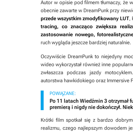
Autor w opisie pod filmem tłumaczy, że 
obecnie zawarte w
DreamPunk
przy niewi
przede wszystkim zmodyfikowany LUT
,
tracing, co znacząco zwiększa realiz
zastosowanie nowego, fotorealistycz
ruch wygląda jeszcze bardziej naturalnie.
Oczywiście
DreamPunk
to niejedyny mod
wideo wykorzystał również inne popularne
zwłaszcza podczas jazdy motocyklem
autorstwa hawkidokiego oraz
Immersive 
POWIĄZANE:
Po 11 latach Wiedźmin 3 otrzymał fu
premierą i nigdy nie dokończył. Nie
Krótki film spotkał się z bardzo dobr
realizmu, czego najlepszym dowodem jes