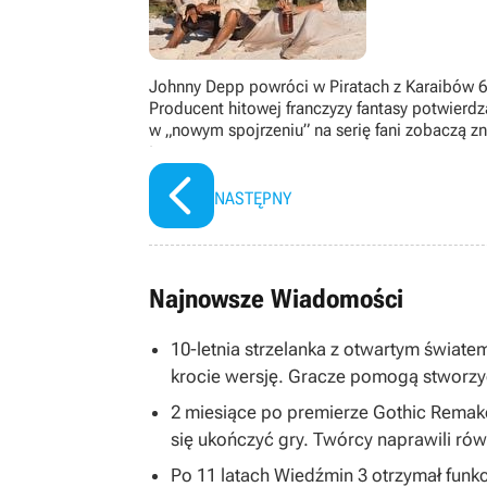
Johnny Depp powróci w Piratach z Karaibów 
Producent hitowej franczyzy fantasy potwierdz
w „nowym spojrzeniu” na serię fani zobaczą z
twarze
NASTĘPNY
Najnowsze Wiadomości
10-letnia strzelanka z otwartym światem
krocie wersję. Gracze pomogą stworzy
2 miesiące po premierze Gothic Remake
się ukończyć gry. Twórcy naprawili równ
Po 11 latach Wiedźmin 3 otrzymał funkc