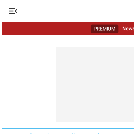

New
PREMIUM