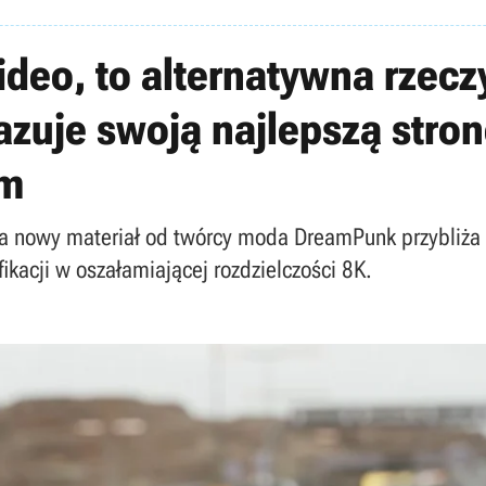
wideo, to alternatywna rzec
zuje swoją najlepszą stron
om
a nowy materiał od twórcy moda DreamPunk przybliża g
kacji w oszałamiającej rozdzielczości 8K.