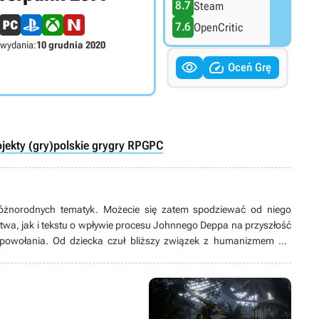
8.7
Steam
7.6
OpenCritic
 wydania:
10 grudnia 2020


Oceń Grę
jekty (gry)
polskie gry
gry RPG
PC
óżnorodnych tematyk. Możecie się zatem spodziewać od niego
twa, jak i tekstu o wpływie procesu Johnnego Deppa na przyszłość
 powołania. Od dziecka czuł bliższy związek z humanizmem niż
nauki przyszedł czas stagnacji, wolał nazywać to „szukaniem
 zawalczyć o lepszą przyszłość, co zaprowadziło go do miejsca, w