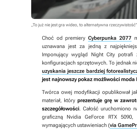
„To już nie jest gra wideo, to alternatywna rzeczywist
Choć od premiery
Cyberpunka 2077
mi
uznawana jest za jedną z najpiękniejsz
Imponujący wygląd Night City potrafi
konfiguracjach sprzętowych. To jednak n
uzyskania jeszcze bardziej fotorealisty
jest najnowszy pokaz możliwości moda
Twórca owej modyfikacji opublikował j
materiał, który
prezentuje grę w zawro
szczegółowości
. Całość uruchomiono n
graficzną Nvidia GeForce RTX 5090, 
wymagających ustawieniach (
via GameP