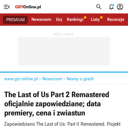




Newsroom
Gry
Rankingi
Listy
Recenzje
PREMIUM
www.gry-online.pl
Newsroom
Newsy o grach


The Last of Us Part 2 Remastered
oficjalnie zapowiedziane; data
premiery, cena i zwiastun
Zapowiedziano The Last of Us: Part II Remastered. Projekt