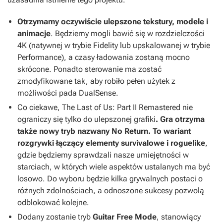
Otrzymamy oczywiście ulepszone tekstury, modele i
animacje
. Będziemy mogli bawić się w rozdzielczości
4K (natywnej w trybie Fidelity lub upskalowanej w trybie
Performance), a czasy ładowania zostaną mocno
skrócone. Ponadto sterowanie ma zostać
zmodyfikowane tak, aby robiło pełen użytek z
możliwości pada DualSense.
Co ciekawe,
The Last of Us: Part II Remastered
nie
ograniczy się tylko do ulepszonej grafiki
. Gra otrzyma
także nowy tryb nazwany No Return. To wariant
rozgrywki łączący elementy survivalowe i roguelike
,
gdzie będziemy sprawdzali nasze umiejętności w
starciach, w których wiele aspektów ustalanych ma być
losowo.
Do wyboru będzie kilka grywalnych postaci o
różnych zdolnościach, a odnoszone sukcesy pozwolą
odblokować kolejne.
Dodany zostanie tryb
Guitar Free Mode
, stanowiący