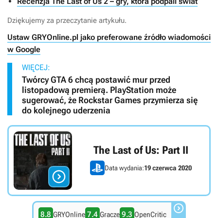
Recenzja The Last of Us 2 – gry, która podpali świat
Dziękujemy za przeczytanie artykułu.
Ustaw GRYOnline.pl jako preferowane źródło wiadomości
w Google
WIĘCEJ:
Twórcy GTA 6 chcą postawić mur przed
listopadową premierą. PlayStation może
sugerować, że Rockstar Games przymierza się
do kolejnego uderzenia
The Last of Us: Part II
Data wydania:
19 czerwca 2020


8.8
7.4
9.3
GRYOnline
Gracze
OpenCritic