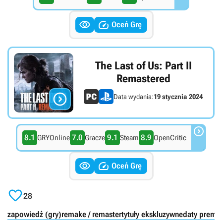


Oceń Grę
The Last of Us: Part II
Remastered

Data wydania:
19 stycznia 2024

8.1
7.0
9.1
8.9
GRYOnline
Gracze
Steam
OpenCritic


Oceń Grę

28
zapowiedź (gry)
remake / remaster
tytuły ekskluzywne
daty premie