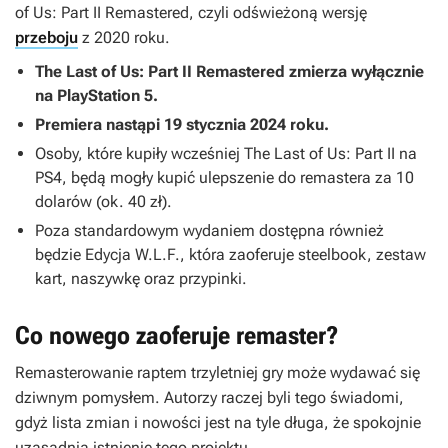
of Us: Part II Remastered
, czyli odświeżoną wersję
przeboju
z 2020 roku.
The Last of Us: Part II Remastered
zmierza wyłącznie
na PlayStation 5.
Premiera nastąpi 19 stycznia 2024 roku.
Osoby, które kupiły wcześniej
The Last of Us: Part II
na
PS4, będą mogły kupić ulepszenie do remastera za 10
dolarów (ok. 40 zł).
Poza standardowym wydaniem dostępna również
będzie Edycja W.L.F., która zaoferuje steelbook, zestaw
kart, naszywkę oraz przypinki.
Co nowego zaoferuje remaster?
Remasterowanie raptem trzyletniej gry może wydawać się
dziwnym pomysłem. Autorzy raczej byli tego świadomi,
gdyż lista zmian i nowości jest na tyle długa, że spokojnie
uzasadnia istnienie tego projektu.