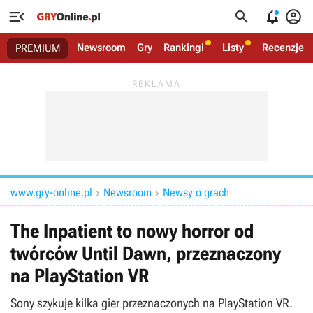




Newsroom
Gry
Rankingi
Listy
Recenzje
PREMIUM
www.gry-online.pl
Newsroom
Newsy o grach


The Inpatient to nowy horror od
twórców Until Dawn, przeznaczony
na PlayStation VR
Sony szykuje kilka gier przeznaczonych na PlayStation VR.