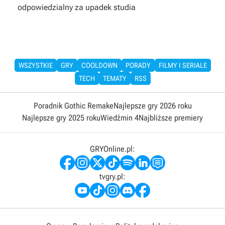
odpowiedzialny za upadek studia
WSZYSTKIE
GRY
COOLDOWN
PORADY
FILMY I SERIALE
TECH
TEMATY
RSS
Poradnik Gothic Remake
Najlepsze gry 2026 roku
Najlepsze gry 2025 roku
Wiedźmin 4
Najbliższe premiery
GRYOnline.pl:
tvgry.pl: