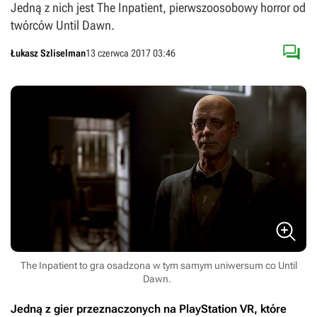
Jedną z nich jest The Inpatient, pierwszoosobowy horror od
twórców Until Dawn.

Łukasz Szliselman
13 czerwca 2017 03:46
The Inpatient to gra osadzona w tym samym uniwersum co Until
Dawn.
Jedną z gier przeznaczonych na PlayStation VR, które