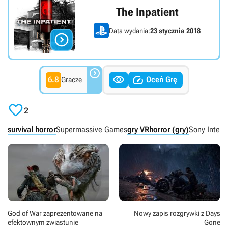
The Inpatient
Data wydania:
23 stycznia 2018




6.8
Oceń Grę
Gracze

2
survival horror
Supermassive Games
gry VR
horror (gry)
Sony Intera
God of War zaprezentowane na
Nowy zapis rozgrywki z Days
efektownym zwiastunie
Gone