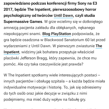
zapowiedziano podczas konferencji firmy Sony na E3
2017, będzie
The Inpatient
, pierwszoosobowy horror
psychologiczny od twórców
Until Dawn
, czyli studia
Supermassive Games
. W grze wcielimy się w dotkniętego
amnezją pacjenta zakładu dla obłąkanych, nękanego
niepokojącymi snami.
Blog PlayStation
podpowiada, że
gra będzie osadzona w Blackwood Sanatorium 60 lat przed
wydarzeniami z
Until Dawn
. W pierwszym zwiastunie
The
Inpatient
, widzimy jak bohatera przepytuje właściciel
placówki Jefferson Bragg, który zapewnia, że chce mu
pomóc. Ale czy taka rzeczywiście jest prawda?
W
The Inpatient
spotkamy wiele interesujących postaci –
innych pacjentów i obsługę szpitala – a każda będzie miała
indywidualne motywacje i historię. To, jak się odniesiemy
do tych osób oraz jakie decyzje w związku z nimi
podejmiemy, ma mieć duży wpływ na fabułę gry.